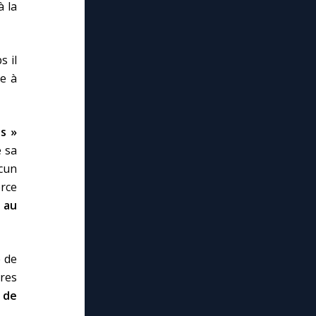
 la
s il
se à
s »
e sa
acun
erce
e
au
 de
res
 de