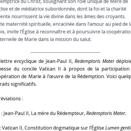
emptrice du Christ, soulignant son rôle unique de Mère de
Faire un don
glise et de médiatrice subordonnée, dont la foi et la charité
ente nourrissent la vie divine dans les âmes des croyants.
Marie de Nazareth
te maternité spirituelle, enracinée dans l’amour au pied de l
ix, invite l’Église à reconnaître et à poursuivre la coopérati
sus
ernelle de Marie dans la mission du salut.
lettre encyclique de Jean-Paul II,
Redemptoris Mater
déploie
hesse du concile Vatican II à propos de la participation
pération de Marie à l’œuvre de la Rédemption. Voici quel
arie
raits significatifs.
éviations :
: Jean-Paul II, La mère du Rédempteur,
Redemptoris Mater.
: Vatican II, Constitution dogmatique sur l’Église
Lumen gent