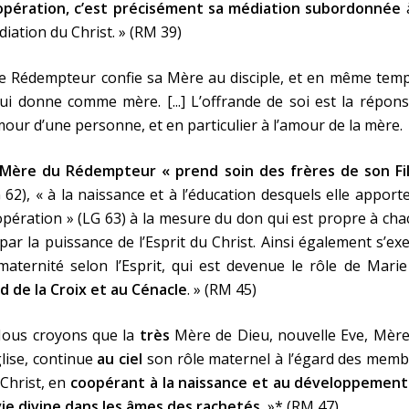
opération, c’est précisément sa médiation subordonnée
à
iation du Christ. » (RM 39)
e Rédempteur confie sa Mère au disciple, et en même temp
lui donne comme mère. [...] L’offrande de soi est la répon
mour d’une personne, et en particulier à l’amour de la mère.
 Mère du Rédempteur « prend soin des frères de son Fil
 62), « à la naissance et à l’éducation desquels elle apport
pération » (LG 63) à la mesure du don qui est propre à ch
par la puissance de l’Esprit du Christ. Ainsi également s’ex
maternité selon l’Esprit, qui est devenue le rôle de Mari
d de la Croix et au Cénacle
. » (RM 45)
Nous croyons que la
très
Mère de Dieu, nouvelle Eve, Mère
glise, continue
au ciel
son rôle maternel à l’égard des memb
Christ, en
coopérant à la naissance et au développement
vie divine dans les âmes des rachetés.
»* (RM 47).