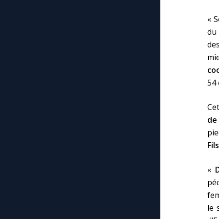
« S
du
des
mi
co
54 
Cet
de
pie
Fils
«
péc
fem
le