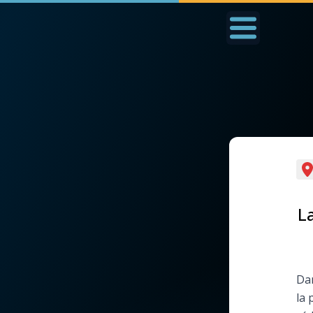
Accueil
La Messe
Aujourd'hui
Nous
◼︎
1000 Raisons de Croire
◼︎
Prier au quotidien
L'actualité de la
Avec Thérèse de Li
L
semaine
L'Évangile chaque j
La chaîne Youtube
Dan
Les premiers same
la 
La newsletter
du mois