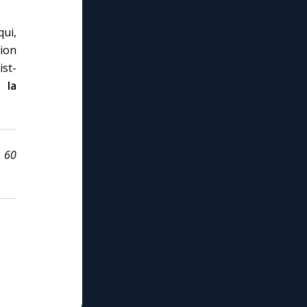
qui,
ion
ist-
 la
S 60