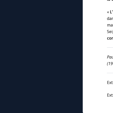
«
L
da
mat
Se
con
Pau
(19
Ext
Ext