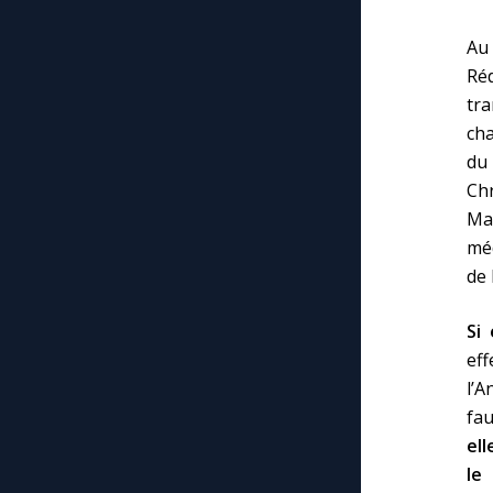
Au 
Ré
tr
cha
du 
Chr
Ma
méd
de 
Si
ef
l’A
fau
el
le 