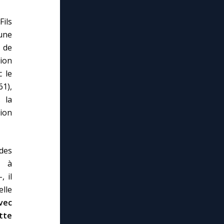
ils
une
 de
sion
c le
61),
 la
tion
des
, à
, il
elle
vec
tte