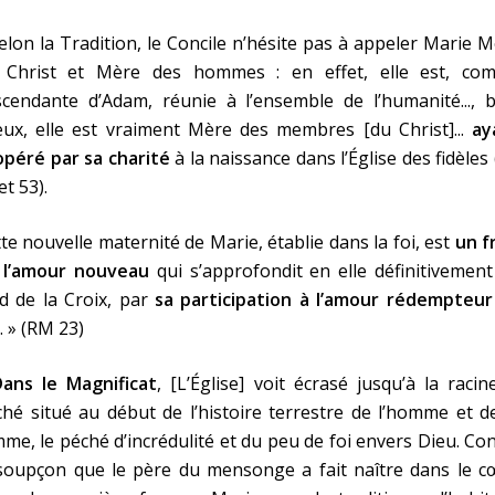
elon la Tradition, le Concile n’hésite pas à appeler Marie 
 Christ et Mère des hommes : en effet, elle est, co
cendante d’Adam, réunie à l’ensemble de l’humanité..., b
eux, elle est vraiment Mère des membres [du Christ]...
ay
opéré par sa charité
à la naissance dans l’Église des fidèles
et 53).
te nouvelle maternité de Marie, établie dans la foi, est
un f
 l’amour nouveau
qui s’approfondit en elle définitivemen
d de la Croix, par
sa participation à l’amour rédempteur
. » (RM 23)
Dans le Magnificat
, [L’Église] voit écrasé jusqu’à la racin
hé situé au début de l’histoire terrestre de l’homme et d
me, le péché d’incrédulité et du peu de foi envers Dieu. Co
 soupçon que le père du mensonge a fait naître dans le c