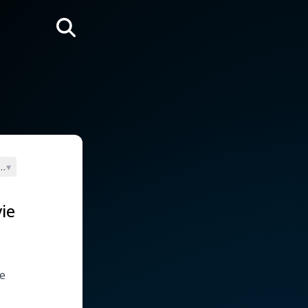
Rechercher
e (Jean Paul II)
▾
ie
le