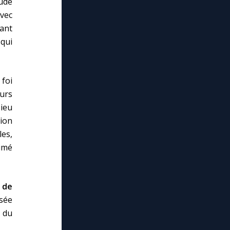
ude
avec
sant
 qui
foi
ours
Dieu
tion
es,
rimé
 de
isée
 du