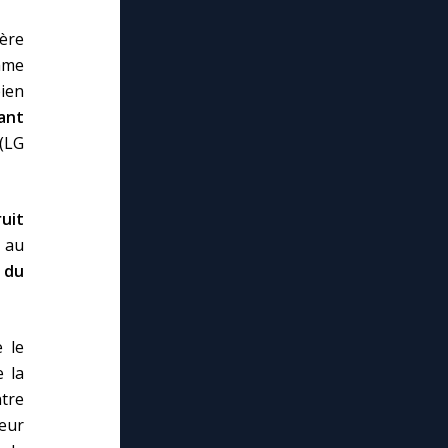
Mère
mme
ien
ant
 (LG
ruit
t au
 du
e le
e la
ntre
œur