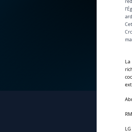
réd
l’É
La vidéo de la semaine
Marie qui défait les
ard
nœuds
Cet
Le compte Tiktok
Cro
Me consacrer à Jé
mat
par Marie
Le magazine
Mes intentions de
Le site internet
La 
prière
ric
coo
Questions-réponses
Une Minute avec M
ext
Une neuvaine
Abr
RM 
LG 