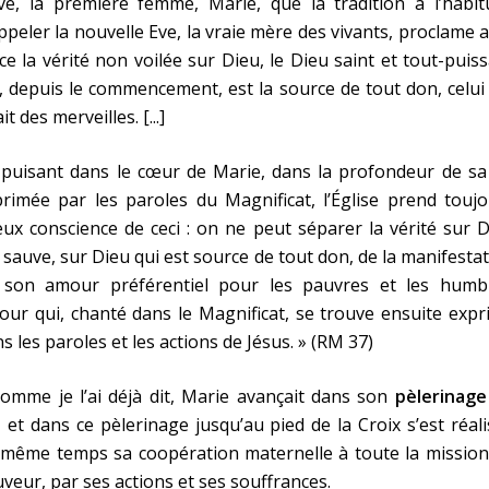
ve, la première femme, Marie, que la tradition a l’habit
ppeler la nouvelle Eve, la vraie mère des vivants, proclame 
ce la vérité non voilée sur Dieu, le Dieu saint et tout-puis
, depuis le commencement, est la source de tout don, celui
ait des merveilles. [...]
puisant dans le cœur de Marie, dans la profondeur de sa 
rimée par les paroles du Magnificat, l’Église prend touj
ux conscience de ceci : on ne peut séparer la vérité sur 
 sauve, sur Dieu qui est source de tout don, de la manifesta
 son amour préférentiel pour les pauvres et les humbl
ur qui, chanté dans le Magnificat, se trouve ensuite exp
s les paroles et les actions de Jésus. » (RM 37)
omme je l’ai déjà dit, Marie avançait dans son
pèlerinage
, et dans ce pèlerinage jusqu’au pied de la Croix s’est réal
 même temps sa coopération maternelle à toute la mission
veur, par ses actions et ses souffrances.