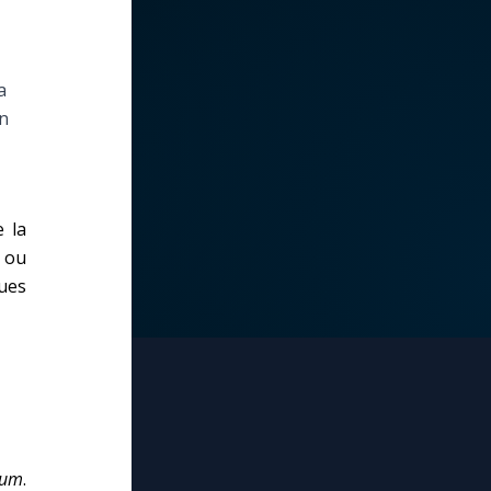
a
on
 la
 ou
ques
ium
.