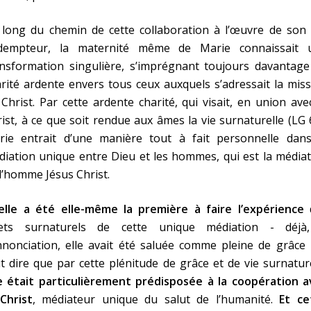
long du chemin de cette collaboration à l’œuvre de son F
dempteur, la maternité même de Marie connaissait 
ansformation singulière, s’imprégnant toujours davantage
rité ardente envers tous ceux auxquels s’adressait la mis
Christ. Par cette ardente charité, qui visait, en union ave
ist, à ce que soit rendue aux âmes la vie surnaturelle (LG 
rie entrait d’une manière tout à fait personnelle dans
iation unique entre Dieu et les hommes, qui est la média
l’homme Jésus Christ.
 elle a été elle-même la première à faire l’expérience
fets surnaturels de cette unique médiation - déjà
nnonciation, elle avait été saluée comme pleine de grâce -
t dire que par cette plénitude de grâce et de vie surnatur
le était particulièrement prédisposée à la coopération a
Christ
, médiateur unique du salut de l’humanité.
Et ce