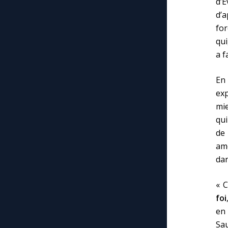
d’E
d’a
for
qui
a f
En 
exp
mie
qui
de
amo
dan
« C
foi
en
Sau