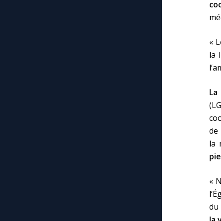
co
méd
« L
la 
l’a
La
(LG
coo
de 
la 
pie
« 
l’É
du 
la 