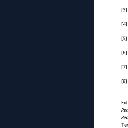
[3]
[4]
[5]
[6]
[7]
[8]
Ex
Re
Re
Te