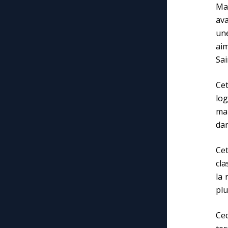
Mar
ava
une
aim
Sai
Cet
log
mai
dan
Ce
cla
la 
plu
Ce