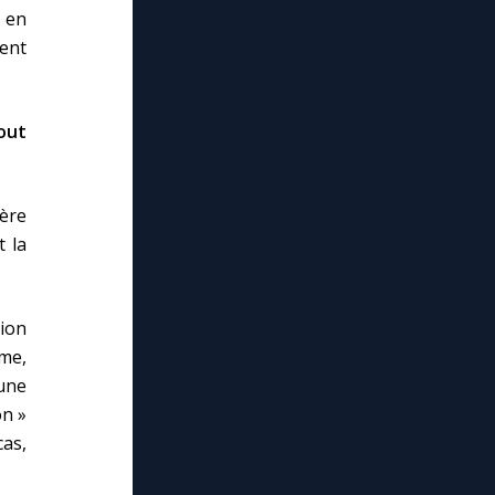
t en
ment
tout
Père
t la
ion
mme,
’une
on »
cas,