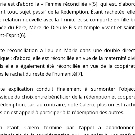
ie est d’abord la « Femme réconciliée »[5], qui est, d’abor
nt tout, sujet passif de la Rédemption. Étant rachetée, elle
 relation nouvelle avec la Trinité et se comporte en fille b
ée du Père, Mère de Dieu le Fils et temple vivant et sain
nt-Esprit[6].
te réconciliation a lieu en Marie dans une double direct
ique : d’abord, elle est réconciliée en vue de la maternité div
s elle a également été réconciliée en vue de la coopérat
s le rachat du reste de l’humanité[7].
tte explication conduit finalement à surmonter l’object
ssique du choix entre bénéficier de la rédemption et coopér
rédemption, car, au contraire, note Calero, plus on est rach
s on est appelé à participer à la rédemption des autres.
ci étant, Calero termine par l’appel à abandonner