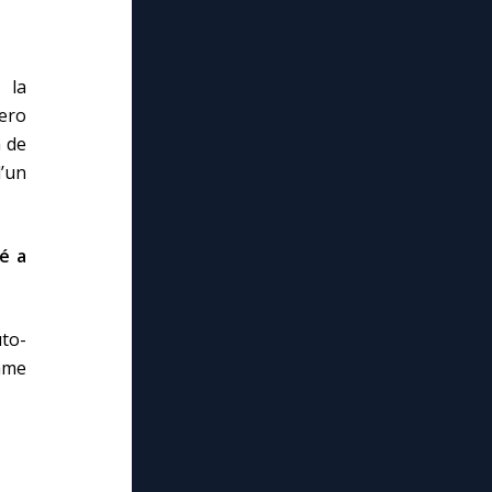
 la
lero
n de
’un
é a
to-
mme