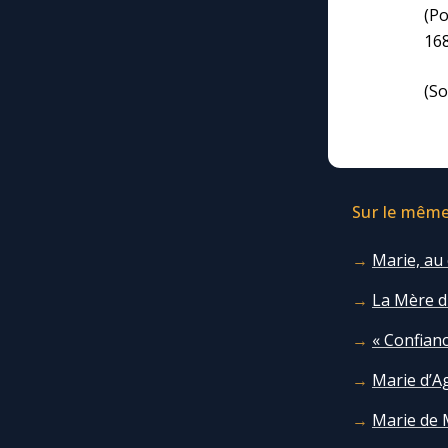
(Po
16
(So
Sur le même 
Marie, au 
La Mère 
« Confianc
Marie d’Ag
Marie de 