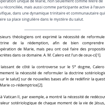
opération unique de Marie, non seulement comme Mère de
Faire un don
u réconciliée, mais aussi comme participante active à l’œuvr
vifique, dans une dynamique trinitaire et communautaire qui
Marie de Nazareth
aire sa place singulière dans le mystère du salut.
sus
sieurs théologiens ont exprimé la nécessité de reformule
ctrine de la rédemption, afin de bien comprendre
opération de Marie, mais peu ont osé faire des propositi
crètes dans ce domaine. A. M. Calero est l’un de ceux-ci[1].
arie
laissant de côté la controverse sur le 5° dogme, Calero 
mement la nécessité de reformuler la doctrine sotériolog
sur le salut] sur de nouvelles bases afin de redéfinir la ques
Marie co-rédemptrice[2].
à Vatican II, par exemple, a montré la nécessité de redécou
valeur sotériologique de chaque moment de la vie de Jésus