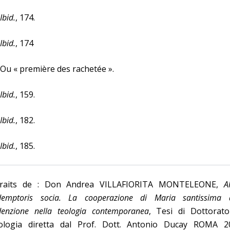
Ibid.
, 174.
Ibid.
, 174
 Ou « première des rachetée ».
Ibid.
, 159.
Ibid.
, 182.
Ibid.
, 185.
traits de : Don Andrea VILLAFIORITA MONTELEONE,
A
demptoris socia. La cooperazione di Maria santissima a
denzione nella teologia contemporanea
, Tesi di Dottorato
ologia diretta dal Prof. Dott. Antonio Ducay ROMA 2