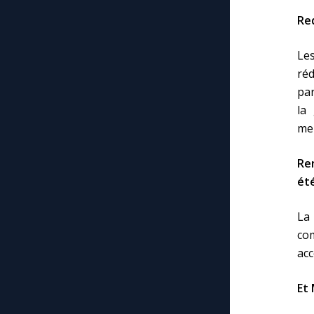
Red
Le
réd
par
la 
mem
Re
été
La
co
acc
Et 