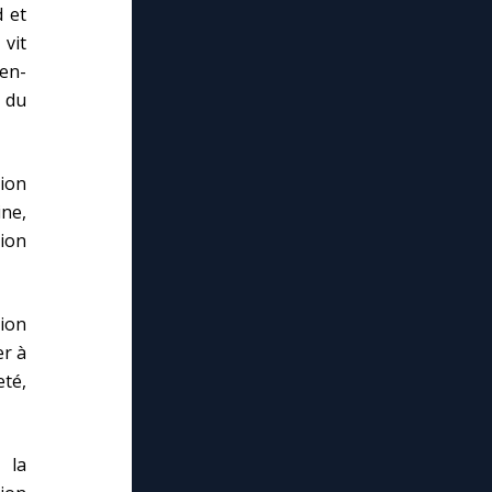
d et
 vit
ien-
t du
ion
ine,
ion
ion
er à
eté,
 la