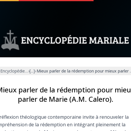
 soutenir
À propos
Facebook
Infos légales
Encyclopédie mariale
›
[...]
›
Mieux parler de la rédemption pour mieux parler d
◼︎
À la une
sieux
1000 Raisons de Croire
ieux parler de la rédemption pour mie
parler de Marie (A.M. Calero).
our
Chapelet pour le monde
réflexion théologique contemporaine invite à renouveler la
dis
Contact
préhension de la rédemption en intégrant pleinement la