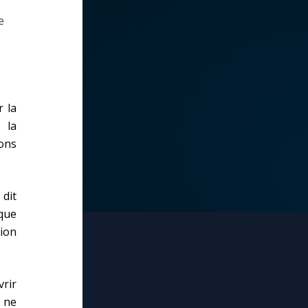
e
r la
 la
ons
dit
ique
tion
vrir
, ne