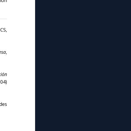
sion
CCS,
esa
,
ción
004)
des