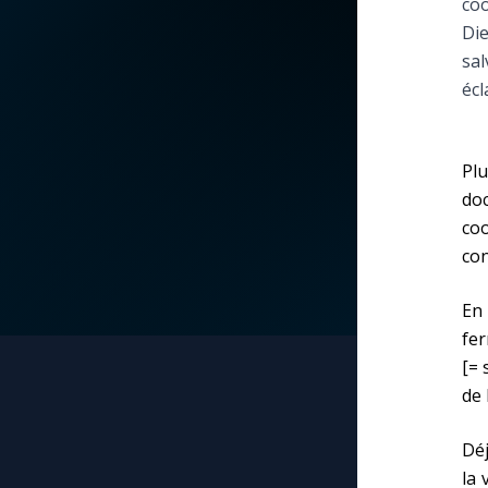
co
Die
La vidéo de la semaine
Marie qui défait les
sal
nœuds
écl
Le compte Tiktok
Me consacrer à Jé
par Marie
Le magazine
Plu
do
Mes intentions de
Le site internet
co
prière
con
Questions-réponses
Une Minute avec M
En 
fer
Une neuvaine
[= 
de 
Déj
la 