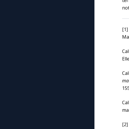
ter
not
[1]
Mad
Cal
Ell
Cal
mar
155
Ca
mar
[2]