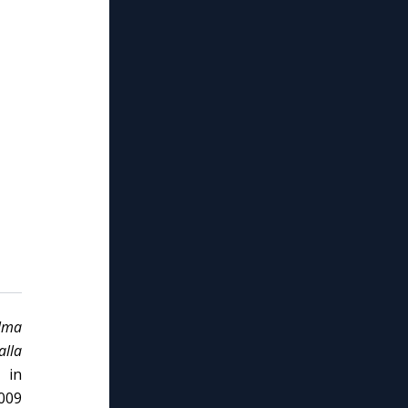
lma
lla
 in
009