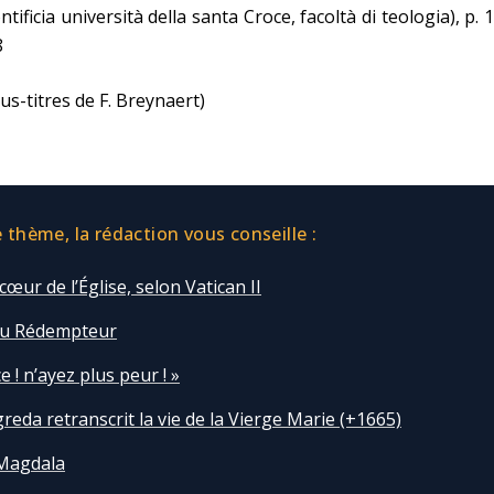
ntificia università della santa Croce, facoltà di teologia), p. 
8
us-titres de F. Breynaert)
thème, la rédaction vous conseille :
cœur de l’Église, selon Vatican II
du Rédempteur
e ! n’ayez plus peur ! »
reda retranscrit la vie de la Vierge Marie (+1665)
Magdala