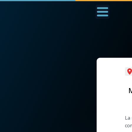
Accueil
La Messe
Aujourd'hui
Nous
◼︎
1000 Raisons de Croire
◼︎
Prier au quotidien
L'actualité de la
Avec Thérèse de Li
M
semaine
L'Évangile chaque j
La chaîne Youtube
La 
Les premiers same
com
La newsletter
du mois