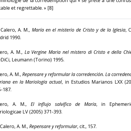
minologie de la corrédemption qui « se prête à une confu
able et regrettable. » [8]
 Calero, A. M.,
María en el misterio de Cristo y de la Iglesia
, 
rid 1990.
ero, A. M.,
La Vergine Maria nel mistero di Cristo e della Chi
eDiCi, Leumann (Torino) 1995.
ero, A. M.,
Repensare y reformular la corredención. La correden
iana en la Mariología actual
, in Estudios Marianos LXX (2
-187.
lero, A. M.,
El influjo salvífico de María
, in Ephemeri
iologicae LV (2005) 371-393.
 Calero, A. M.,
Repensare y reformular
, cit., 157.