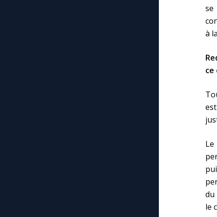
se 
con
à l
Red
ce 
Tou
est
jus
Le 
per
pui
per
du 
le 