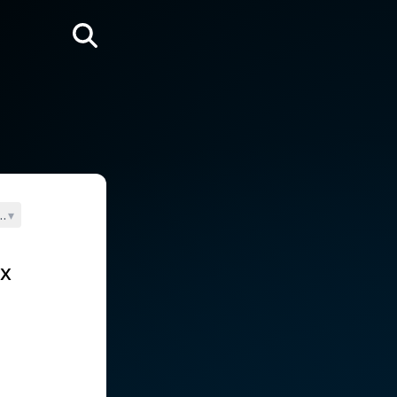
Rechercher
e Marie (A.M. Calero).
▾
ux