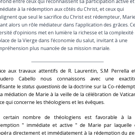
fond entre ceux qui reconnaissent sa participation active et
Faire un don
édiate à la rédemption aux côtés du Christ, et ceux qui
lignent que seul le sacrifice du Christ est rédempteur, Mari
Marie de Nazareth
ant alors un rôle médiateur dans l’application des grâces. C
ersité d’opinions met en lumière la richesse et la complexité
sus
place de la Vierge dans l’économie du salut, invitant à une
préhension plus nuancée de sa mission mariale.
ce aux travaux attentifs de R. Laurentin, S.M Perrella e
cudero Cabello nous connaissons avec une exactit
arie
fisante le
status quaestionis
de la doctrine sur la Co-rédemp
la médiation de Marie à la veille de la célébration de Vatican
ce qui concerne les théologiens et les évêques.
 certain nombre de théologiens est favorable à la 
demption " immédiate et active " de Marie par laquelle e
opéra directement et immédiatement à la rédemption du ge