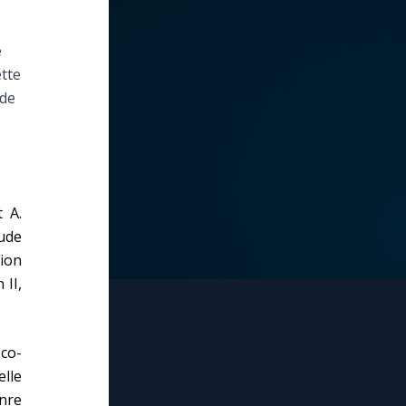
e
ette
 de
t A.
ude
tion
 II,
co-
lle
nre