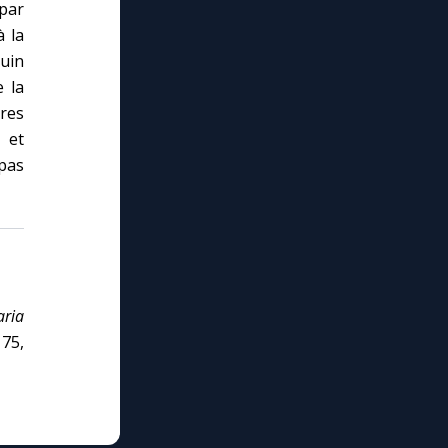
par
à la
juin
 la
tres
 et
 pas
aria
75,