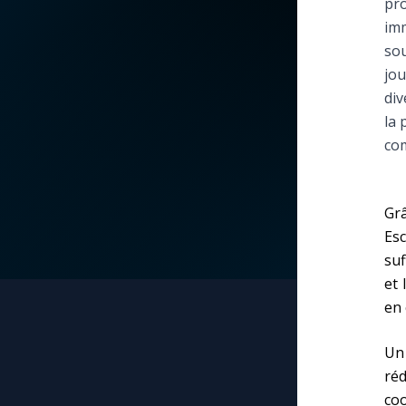
pro
imm
La vidéo de la semaine
Marie qui défait les
sou
nœuds
jou
Le compte Tiktok
div
Me consacrer à Jé
la 
par Marie
Le magazine
com
Mes intentions de
Le site internet
prière
Grâ
Es
Questions-réponses
Une Minute avec M
suf
et 
Une neuvaine
en 
Un
ré
co