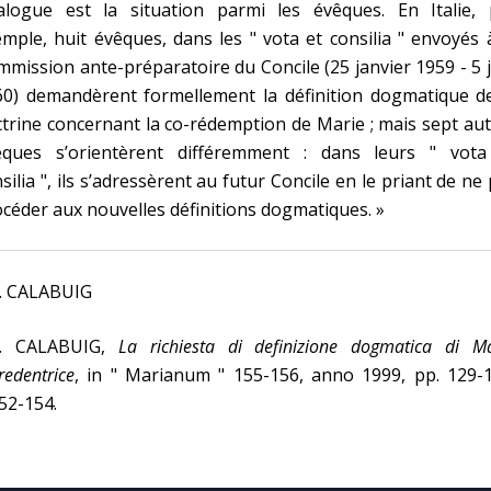
alogue est la situation parmi les évêques. En Italie, 
mple, huit évêques, dans les " vota et consilia " envoyés 
mission ante-préparatoire du Concile (25 janvier 1959 - 5 
60) demandèrent formellement la définition dogmatique de
trine concernant la co-rédemption de Marie ; mais sept au
êques s’orientèrent différemment : dans leurs " vota
silia ", ils s’adressèrent au futur Concile en le priant de ne
céder aux nouvelles définitions dogmatiques. »
M. CALABUIG
M. CALABUIG,
La richiesta di definizione dogmatica di M
redentrice
, in " Marianum " 155-156, anno 1999, pp. 129-1
52-154.