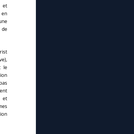
 et
t en
 une
 de
rist
ve),
 le
tion
pas
ment
 et
mmes
ion