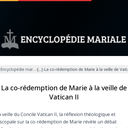
 soutenir
À propos
Facebook
Infos légales
Encyclopédie mariale
›
[...]
›
La co-rédemption de Marie à la veille de Vatic
◼︎
À la une
sieux
1000 Raisons de Croire
La co-rédemption de Marie à la veille de
Vatican II
our
Chapelet pour le monde
a veille du Concile Vatican II, la réflexion théologique et
dis
Contact
scopale sur la co-rédemption de Marie révèle un débat