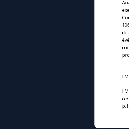
An
exe
Com
19
doc
év
con
pro
I.
I.
cor
p.1