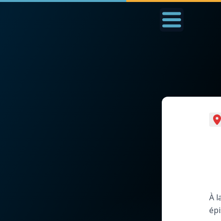
Accueil
La Messe
Aujourd'hui
Nous
◼︎
1000 Raisons de Croire
◼︎
Prier au quotidien
L'actualité de la
Avec Thérèse de Li
semaine
L'Évangile chaque j
La chaîne Youtube
À l
Les premiers same
épi
La newsletter
du mois