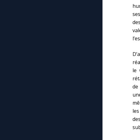
hu
ses
des
va
l’e
D’a
réa
le
rét
de
une
mê
les
de
sub