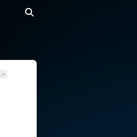
Rechercher
an II
▾