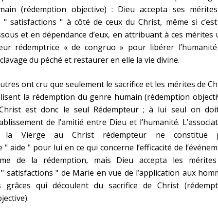
main (rédemption objective) : Dieu accepta ses mérites
 " satisfactions " à côté de ceux du Christ, même si c’es
sous et en dépendance d’eux, en attribuant à ces mérites
leur rédemptrice « de congruo » pour libérer l’humanité
sclavage du péché et restaurer en elle la vie divine.
utres ont cru que seulement le sacrifice et les mérites de Ch
lisent la rédemption du genre humain (rédemption objecti
 Christ est donc le seul Rédempteur ; à lui seul on doit
ablissement de l’amitié entre Dieu et l’humanité. L’associa
 la Vierge au Christ rédempteur ne constitue 
 " aide " pour lui en ce qui concerne l’efficacité de l’événe
me de la rédemption, mais Dieu accepta les mérites
 " satisfactions " de Marie en vue de l’application aux ho
s grâces qui découlent du sacrifice de Christ (rédempt
jective).