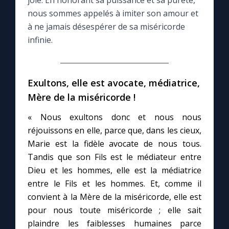
joie. En honorant sa puissance et sa pureté,
nous sommes appelés à imiter son amour et
Le compte Tiktok
à ne jamais désespérer de sa miséricorde
infinie.
Le magazine
Exultons, elle est avocate, médiatrice,
Le site internet
Mère de la miséricorde !
Questions-réponses
« Nous exultons donc et nous nous
réjouissons en elle, parce que, dans les cieux,
Marie est la fidèle avocate de nous tous.
◼︎
Prier au quotidien
Tandis que son Fils est le médiateur entre
Avec Thérèse de Lisieux
Dieu et les hommes, elle est la médiatrice
entre le Fils et les hommes. Et, comme il
convient à la Mère de la miséricorde, elle est
L'Évangile chaque jour
pour nous toute miséricorde ; elle sait
plaindre les faiblesses humaines parce
Les premiers samedis du mois