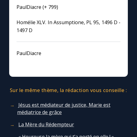
PaulDiacre (+ 799)
Homélie XLV. In Assumptione, PL 95, 1496 D -
1497 D
PaulDiacre
Sur le même thème, la rédaction vous conseille :
Jésus est médiateur de justice, Marie est
médiatrice de grâce
La Mère du Rédempteur
« Heureuse la mère qui t’a porté en elle ! »