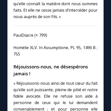
qu’elle connaît la matière dont nous sommes
faits. Et elle ne cesse jamais d’intercéder pour
Marie qui défait les nœuds
nous auprès de son Fils. »
Me consacrer à Jésus par Marie
PaulDiacre (+ 799)
Mes intentions de prière
Homélie XLV. In Assumptione, PL 95, 1496 B ;
755
Une Minute avec Marie
Réjouissons-nous, ne désespérons
Une neuvaine
jamais !
« Réjouissons-nous ainsi de tout cœur du fait
◼︎
À la une
qu’elle soit puissante, pleine de pitié et notre
fidèle avocate. Elle ne refuse son aide à
1000 Raisons de Croire
personne de ceux qui le lui demandent
convenablement ; et pour personne elle