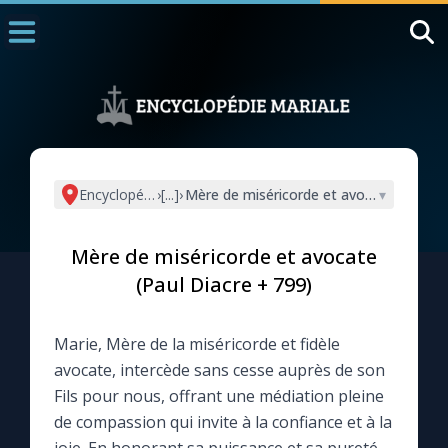
Accueil
La Messe
Aujourd'hui
Nous souten
Encyclopédie mariale
›
[...]
›
Mère de miséricorde et avocate (Paul D
▾
◼︎
1000 Raisons de Croire
Mère de miséricorde et avocate
L'actualité de la semaine
(Paul Diacre + 799)
La chaîne Youtube
Marie, Mère de la miséricorde et fidèle
avocate, intercède sans cesse auprès de son
La newsletter
Fils pour nous, offrant une médiation pleine
de compassion qui invite à la confiance et à la
La vidéo de la semaine