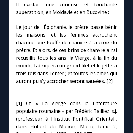
Il existait une curieuse et touchante
superstition, en Moldavie et en Bucovine :
Marie qui défait les nœuds
Le jour de l'Épiphanie, le prêtre passe bénir
Me consacrer à Jésus par Marie
les maisons, et les femmes accrochent
chacune une touffe de chanvre à la croix du
prêtre. Et alors, de ces brins de chanvre ainsi
Mes intentions de prière
recueillis tous les ans, la Vierge, à la fin du
monde, fabriquera un grand filet et le jettera
Une Minute avec Marie
trois fois dans l'enfer ; et toutes les âmes qui
auront pu s'y accrocher seront sauvées...[2].
Une neuvaine
[1] Cf. « La Vierge dans la Littérature
◼︎
À la une
populaire roumaine » par Frédéric Tailliez, s.j.
1000 Raisons de Croire
(professeur à l'Institut Pontifical Oriental),
dans Hubert du Manoir, Maria, tome 2,