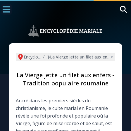
Accueil
La Messe
Aujourd'hui
Nous souten
Encyclopédie mariale
›
[...]
›
La Vierge jette un filet aux enfers - Tradi
▾
◼︎
1000 Raisons de Croire
La Vierge jette un filet aux enfers -
L'actualité de la semaine
Tradition populaire roumaine
La chaîne Youtube
Ancré dans les premiers siècles du
christianisme, le culte marial en Roumanie
La newsletter
révèle une foi profonde et populaire où la
Vierge, figure de miséricorde et de salut, est
La vidéo de la semaine