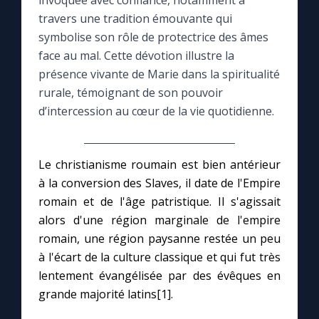
invoquée avec confiance, notamment à
travers une tradition émouvante qui
Le compte Tiktok
symbolise son rôle de protectrice des âmes
face au mal. Cette dévotion illustre la
présence vivante de Marie dans la spiritualité
Le magazine
rurale, témoignant de son pouvoir
d’intercession au cœur de la vie quotidienne.
Le site internet
Questions-réponses
Le christianisme roumain est bien antérieur
à la conversion des Slaves, il date de l'Empire
romain et de l'âge patristique. Il s'agissait
◼︎
Prier au quotidien
alors d'une région marginale de l'empire
Avec Thérèse de Lisieux
romain, une région paysanne restée un peu
à l'écart de la culture classique et qui fut très
lentement évangélisée par des évêques en
L'Évangile chaque jour
grande majorité latins[1].
Les premiers samedis du mois