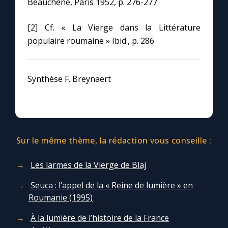
Beauchêne, Paris 1952, p. 276-277
Chapelet pour le monde
[2] Cf. « La Vierge dans la Littérature
Contact
populaire roumaine » Ibid., p. 286
Faire un don
Synthèse F. Breynaert
Marie de Nazareth
Sur le même thème, la rédaction vous conseille :
Les larmes de la Vierge de Blaj
Seuca : l’appel de la « Reine de lumière » en
Roumanie (1995)
À la lumière de l’histoire de la France