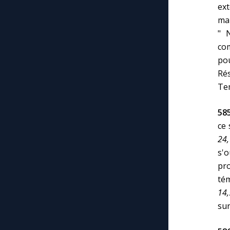
ext
ma
" 
com
po
Rés
Tem
58
ce 
24,
s'
pr
tém
14,
sur