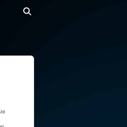
Rechercher
sté
el