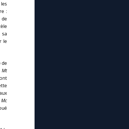
 les
e :
 de
zèle
s sa
r le
e de
.
Mt
vont
ette
aux
.
Mc
loué