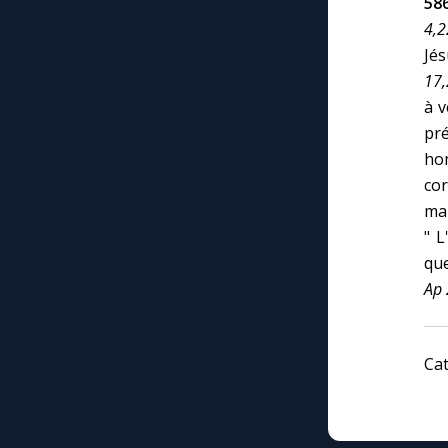
58
4,2
Jés
17,
à v
pr
ho
cor
man
" L
que
Ap 
Cat