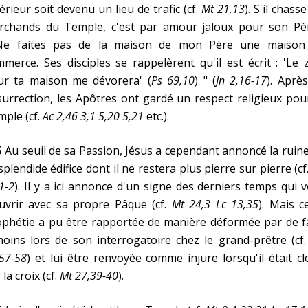
érieur soit devenu un lieu de trafic (cf.
Mt 21,13
). S'il chasse
rchands du Temple, c'est par amour jaloux pour son Pèr
Ne faites pas de la maison de mon Père une maison
merce. Ses disciples se rappelèrent qu'il est écrit : 'Le 
ur ta maison me dévorera' (
Ps 69,10
) " (
Jn 2,16-17
). Aprè
urrection, les Apôtres ont gardé un respect religieux pou
ple (cf.
Ac 2,46 3,1 5,20 5,21
etc.).
5
Au seuil de sa Passion, Jésus a cependant annoncé la ruin
splendide édifice dont il ne restera plus pierre sur pierre (cf
1-2
). Il y a ici annonce d'un signe des derniers temps qui 
ouvrir avec sa propre Pâque (cf.
Mt 24,3 Lc 13,35
). Mais c
ophétie a pu être rapportée de manière déformée par de f
oins lors de son interrogatoire chez le grand-prêtre (cf
57-58
) et lui être renvoyée comme injure lorsqu'il était c
 la croix (cf.
Mt 27,39-40
).