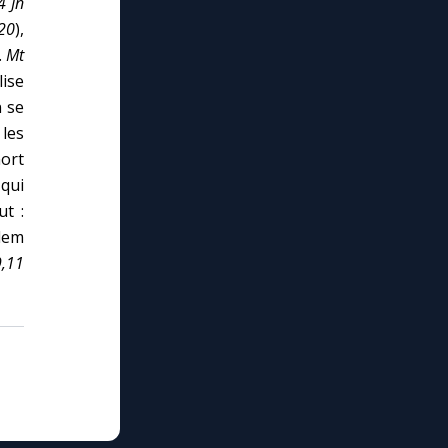
4 Jn
,20
),
.
Mt
lise
n se
les
ort
qui
ut :
alem
9,11