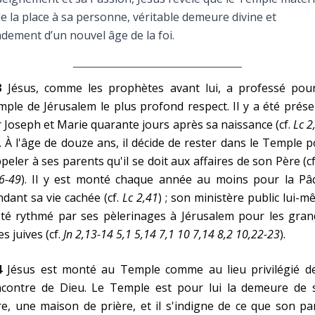
Faire un don
e la place à sa personne, véritable demeure divine et
dement d’un nouvel âge de la foi.
Marie de Nazareth
sus
3
Jésus, comme les prophètes avant lui, a professé pour
ple de Jérusalem le plus profond respect. Il y a été prés
 Joseph et Marie quarante jours après sa naissance (cf.
Lc 2
). À l'âge de douze ans, il décide de rester dans le Temple 
peler à ses parents qu'il se doit aux affaires de son Père (c
6-49
). Il y est monté chaque année au moins pour la Pâ
arie
dant sa vie cachée (cf.
Lc 2,41
) ; son ministère public lui-
été rythmé par ses pèlerinages à Jérusalem pour les gran
es juives (cf.
Jn 2,13-14 5,1 5,14 7,1 10 7,14 8,2 10,22-23
).
4
Jésus est monté au Temple comme au lieu privilégié de
ncontre de Dieu. Le Temple est pour lui la demeure de 
e, une maison de prière, et il s'indigne de ce que son pa