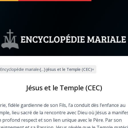
 soutenir
À propos
Facebook
Infos légales
Encyclopédie mariale
›
[...]
›
Jésus et le Temple (CEC)
▾
◼︎
À la une
sieux
1000 Raisons de Croire
Jésus et le Temple (CEC)
our
Chapelet pour le monde
ie, fidèle gardienne de son Fils, l’a conduit dès l’enfance au
ple, lieu sacré de la rencontre avec Dieu où Jésus a manife
dis
Contact
 profond respect et son lien unique avec le Père. Par son
eignement et sa Passion, Jésus révèle que le Temple matéri