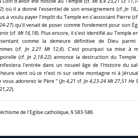
6
Loin d'avoir été hostile au Temple (cf.
Mt 8,4 23,21 Lc 17,1
2
) où il a donné l'essentiel de son enseignement (cf.
Jn 18
us a voulu payer l'impôt du Temple en s'associant Pierre (cf
24-27
) qu'il venait de poser comme fondement pour son Ég
enir (cf.
Mt 16,18
). Plus encore, il s'est identifié au Temple e
ésentant comme la demeure définitive de Dieu parmi 
mmes (cf.
Jn 2,21 Mt 12,6
). C'est pourquoi sa mise à m
porelle (cf.
Jn 2,18-22
) annonce la destruction du Temple 
ifestera l'entrée dans un nouvel âge de l'histoire du sal
'heure vient où ce n'est ni sur cette montagne ni à Jérus
 vous adorerez le Père " (
Jn 4,21
cf.
Jn 4,23-24 Mt 27,51 He 
21,22
).
échisme de l'Eglise catholique, § 583-586