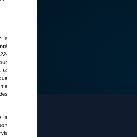
 le
enté
,22-
pour
f.
Lc
que
même
des
 la
son
rvis