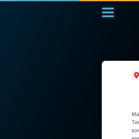
Accueil
La Messe
Aujourd'hui
Nous
◼︎
1000 Raisons de Croire
◼︎
Prier au quotidien
L'actualité de la
Avec Thérèse de Li
semaine
L'Évangile chaque j
Mar
La chaîne Youtube
Tem
Les premiers same
son
La newsletter
du mois
ens