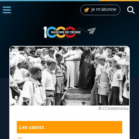
Je m'abonne
Accueil
La Messe
Aujourd'hui
Nous souten
◼︎
1000 Raisons de Croire
L'actualité de la semaine
La chaîne Youtube
© CC0/wikimédia
La newsletter
Les saints
La vidéo de la semaine