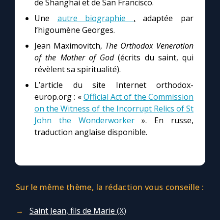
de Shanghai et de San Francisco.
Une
autre biographie
,
adaptée par
l’higoumène Georges.
Jean Maximovitch,
The Orthodox Veneration
of the Mother of God
(écrits du saint, qui
révèlent sa spiritualité).
L’article du site Internet orthodox-
europ.org : «
Official Act of the Commission
on the Witness of the Incorrupt Relics of St
John the Wonderworker
». En russe,
traduction anglaise disponible.
Sur le même thème, la rédaction vous conseille :
Saint Jean, fils de Marie (X)