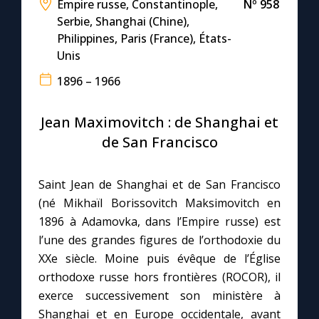
Empire russe, Constantinople,
Nº 958
Serbie, Shanghai (Chine),
Le compte Tiktok
Philippines, Paris (France), États-
Unis
Le magazine
1896 – 1966
Le site internet
Jean Maximovitch : de Shanghai et
de San Francisco
Questions-réponses
Saint Jean de Shanghai et de San Francisco
(né Mikhaïl Borissovitch Maksimovitch en
◼︎
Prier au quotidien
1896 à Adamovka, dans l’Empire russe) est
Avec Thérèse de Lisieux
l’une des grandes figures de l’orthodoxie du
XXe siècle. Moine puis évêque de l’Église
orthodoxe russe hors frontières (ROCOR), il
L'Évangile chaque jour
exerce successivement son ministère à
Shanghai et en Europe occidentale, avant
Les premiers samedis du mois