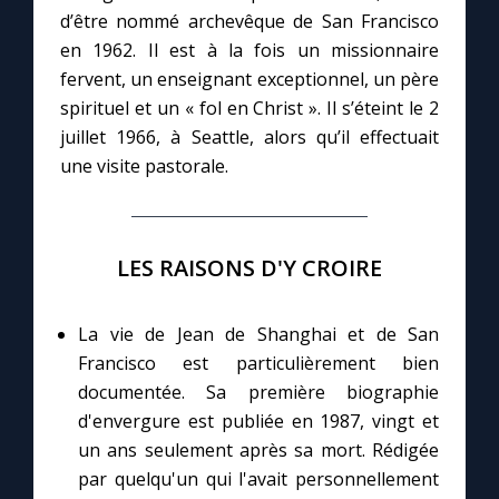
d’être nommé archevêque de San Francisco
en 1962. Il est à la fois un missionnaire
Marie qui défait les nœuds
fervent, un enseignant exceptionnel, un père
spirituel et un « fol en Christ ». Il s’éteint le 2
Me consacrer à Jésus par Marie
juillet 1966, à Seattle, alors qu’il effectuait
une visite pastorale.
Mes intentions de prière
Une Minute avec Marie
LES RAISONS D'Y CROIRE
Une neuvaine
La vie de Jean de Shanghai et de San
Francisco est particulièrement bien
documentée. Sa première biographie
◼︎
À la une
d'envergure est publiée en 1987, vingt et
1000 Raisons de Croire
un ans seulement après sa mort. Rédigée
par quelqu'un qui l'avait personnellement