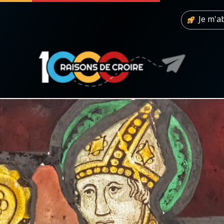
Je m'
 soutenir
À propos
Facebook
Infos légales
◼︎
À la une
sieux
1000 Raisons de Croire
our
Chapelet pour le monde
dis
Contact