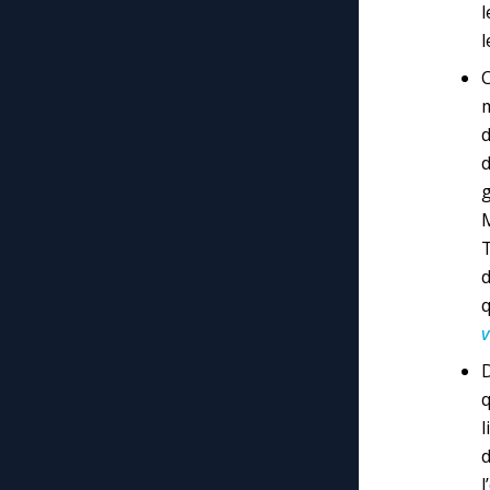
l
l
C
m
d
d
g
M
T
d
v
q
l
d