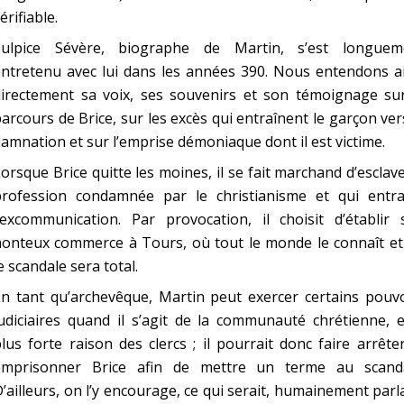
érifiable.
Sulpice Sévère, biographe de Martin, s’est longuem
ntretenu avec lui dans les années 390. Nous entendons ai
directement sa voix, ses souvenirs et son témoignage sur
arcours de Brice, sur les excès qui entraînent le garçon ver
amnation et sur l’emprise démoniaque dont il est victime.
orsque Brice quitte les moines, il se fait marchand d’esclav
profession condamnée par le christianisme et qui entra
’excommunication. Par provocation, il choisit d’établir 
honteux commerce à Tours, où tout le monde le connaît et
e scandale sera total.
n tant qu’archevêque, Martin peut exercer certains pouvo
udiciaires quand il s’agit de la communauté chrétienne, 
lus forte raison des clercs ; il pourrait donc faire arrête
emprisonner Brice afin de mettre un terme au scanda
’ailleurs, on l’y encourage, ce qui serait, humainement parl