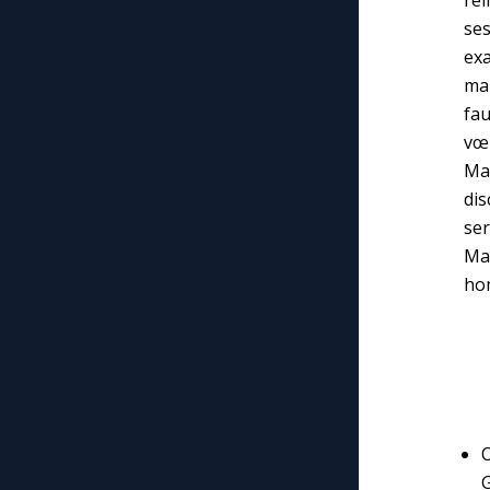
ses
ex
mai
fau
vœ
Mar
dis
se
Mar
ho
O
G