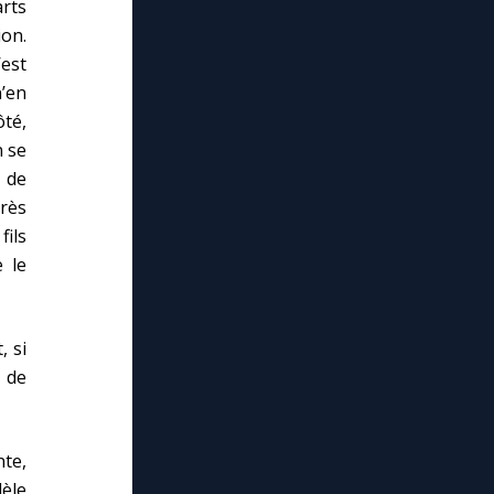
arts
ion.
est
’en
ôté,
n se
e de
rès
fils
 le
, si
 de
nte,
dèle