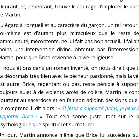
leurant, et, repentant, trouve le courage d’implorer le pa
e Martin.
u égard à l’orgueil et au caractère du garçon, un tel retour
soi-même est d’autant plus miraculeux que le reste de
ommunauté, mécontente, ne lui fait pas bon accueil. Il fallai
oins une intervention divine, obtenue par l’intercession
artin, pour que Brice revienne à la vie religieuse.
i nous étions dans un roman inventé, on nous dirait que 
a désormais très bien avec le pécheur pardonné, mais la vé
st autre. Brice, repentant ou pas, reste pénible à suppor
oujours sujet à de violents accès de colère. Martin le con
ourtant au sacerdoce et en fait son adjoint, décisions que
e comprend. Il dit alors : «
Si Jésus a supporté Judas, je peux 
upporter Brice !
» Tout cela sonne juste, tant sur le p
sychologique que spirituel et surnaturel.
Un jour, Martin annonce même que Brice lui succédera sur