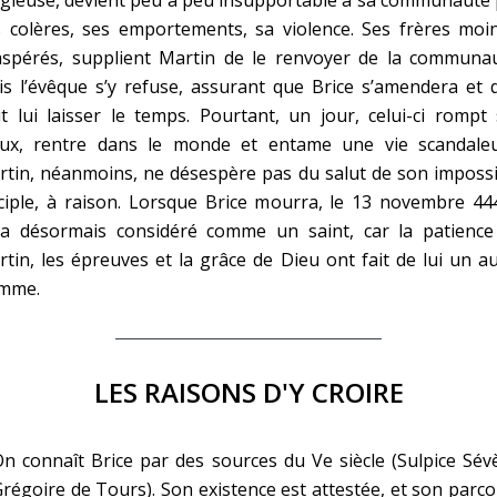
 colères, ses emportements, sa violence. Ses frères moin
aspérés, supplient Martin de le renvoyer de la communau
s l’évêque s’y refuse, assurant que Brice s’amendera et q
t lui laisser le temps. Pourtant, un jour, celui-ci rompt
ux, rentre dans le monde et entame une vie scandaleu
tin, néanmoins, ne désespère pas du salut de son impossi
ciple, à raison. Lorsque Brice mourra, le 13 novembre 444
ra désormais considéré comme un saint, car la patience
tin, les épreuves et la grâce de Dieu ont fait de lui un a
mme.
LES RAISONS D'Y CROIRE
n connaît Brice par des sources du Ve siècle (Sulpice Sév
régoire de Tours). Son existence est attestée, et son parc