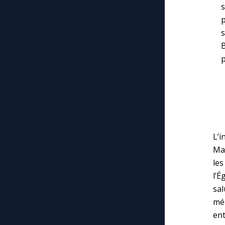
s
p
L’
Mar
le
l’É
sa
mér
ent