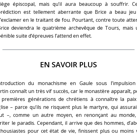
siège épiscopal, mais qu’il aura beaucoup à souffrir. Ce
prédiction est tellement aberrante que Brice a beau jeu
’exclamer en le traitant de fou. Pourtant, contre toute atte
Brice deviendra le quatrième archevêque de Tours, mais 
énible suite d’épreuves l’attend en effet.
EN SAVOIR PLUS
introduction du monachisme en Gaule sous l’impulsion
tin connaît un très vif succès, car le monastère apparaît, 
s premières générations de chrétiens à connaître la paix
glise – parce qu’ils ne risquent plus le martyre, qui assurai
lut –, comme un autre moyen, en renonçant au monde,
iter le paradis. Cependant, il arrive que des hommes, d’a
housiastes pour cet état de vie, finissent plus ou moins 