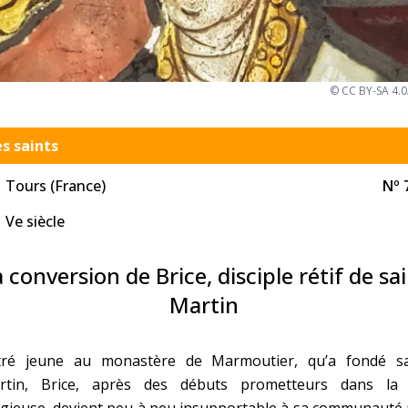
Faire un don
Marie de Nazareth
© CC BY-SA 4.0
sus
s saints
Tours (France)
Nº 
Ve siècle
arie
 conversion de Brice, disciple rétif de sa
Martin
tré jeune au monastère de Marmoutier, qu’a fondé sa
rtin, Brice, après des débuts prometteurs dans la 
igieuse, devient peu à peu insupportable à sa communauté