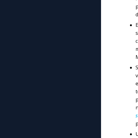
p
d
E
c
m
M
S
v
e
t
p
n
s
p