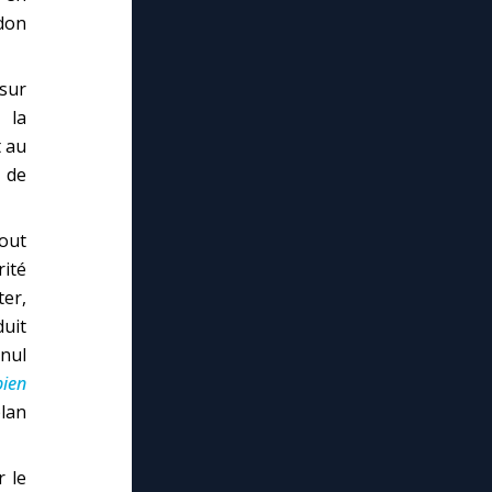
rdon
 sur
 la
t au
 de
tout
rité
ter,
duit
 nul
bien
lan
 le