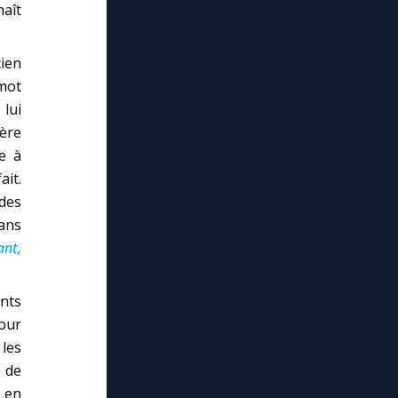
naît
cien
 mot
 lui
lère
e à
ait.
 des
ans
ant,
nts
pour
 les
t de
 en