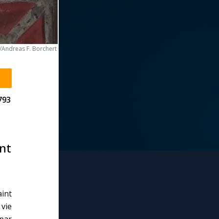
/Andreas F. Borchert
793
int
int
vie
 par