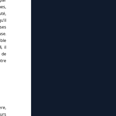
es,
té,
u’il
 ses
se.
ble
, il
 de
utre
ère,
ours