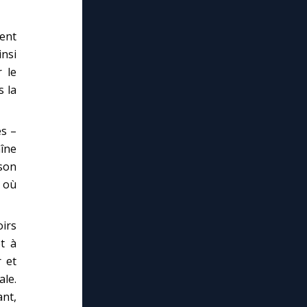
ent
nsi
 le
s la
es –
îne
son
 où
irs
et à
r et
le.
ant,