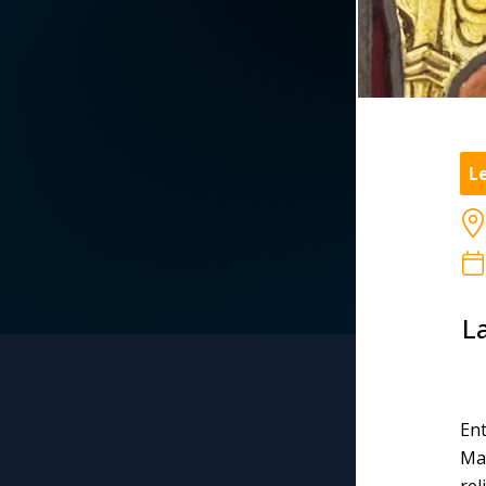
La vidéo de la semaine
Marie qui défait les
nœuds
Le compte Tiktok
Me consacrer à Jé
par Marie
Le magazine
Le
Mes intentions de
Le site internet
prière
Questions-réponses
Une Minute avec M
La
Une neuvaine
En
Ma
rel