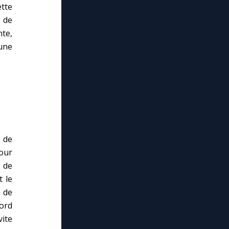
tte
 de
nte,
une
 de
pour
 de
t le
 de
bord
vite