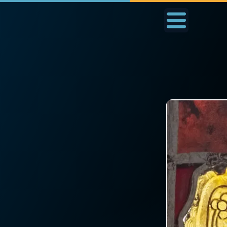
Accueil
La Messe
Aujourd'hui
Nous
◼︎
1000 Raisons de Croire
◼︎
Prier au quotidien
L'actualité de la
Avec Thérèse de Li
semaine
L'Évangile chaque j
La chaîne Youtube
Les premiers same
La newsletter
du mois