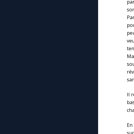
par
son
Pa
po
peu
veu
ten
Ma
sou
rév
san
Il 
ba
cha
En 
suc