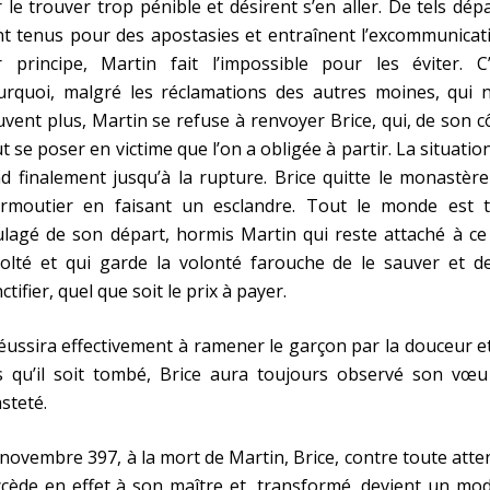
 le trouver trop pénible et désirent s’en aller. De tels dép
t tenus pour des apostasies et entraînent l’excommunicat
r principe, Martin fait l’impossible pour les éviter. C’
urquoi, malgré les réclamations des autres moines, qui n
vent plus, Martin se refuse à renvoyer Brice, qui, de son c
t se poser en victime que l’on a obligée à partir. La situatio
d finalement jusqu’à la rupture. Brice quitte le monastèr
rmoutier en faisant un esclandre. Tout le monde est t
lagé de son départ, hormis Martin qui reste attaché à ce 
olté et qui garde la volonté farouche de le sauver et de
ctifier, quel que soit le prix à payer.
réussira effectivement à ramener le garçon par la douceur et
s qu’il soit tombé, Brice aura toujours observé son vœu
steté.
novembre 397, à la mort de Martin, Brice, contre toute atte
cède en effet à son maître et, transformé, devient un mo