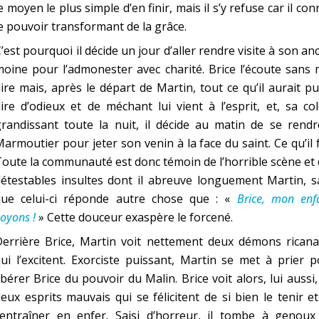
e moyen le plus simple d’en finir, mais il s’y refuse car il con
e pouvoir transformant de la grâce.
’est pourquoi il décide un jour d’aller rendre visite à son an
oine pour l’admonester avec charité. Brice l’écoute sans
ire mais, après le départ de Martin, tout ce qu’il aurait pu
ire d’odieux et de méchant lui vient à l’esprit, et, sa co
randissant toute la nuit, il décide au matin de se rendr
armoutier pour jeter son venin à la face du saint. Ce qu’il f
oute la communauté est donc témoin de l’horrible scène et
étestables insultes dont il abreuve longuement Martin, s
que celui-ci réponde autre chose que : «
Brice, mon enf
oyons !
» Cette douceur exaspère le forcené.
Derrière Brice, Martin voit nettement deux démons ricana
ui l’excitent. Exorciste puissant, Martin se met à prier 
ibérer Brice du pouvoir du Malin. Brice voit alors, lui aussi,
eux esprits mauvais qui se félicitent de si bien le tenir e
l’entraîner en enfer. Saisi d’horreur, il tombe à genoux