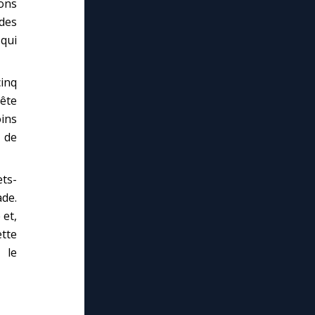
ons
des
qui
inq
ête
oins
 de
ts-
ade.
 et,
ette
 le