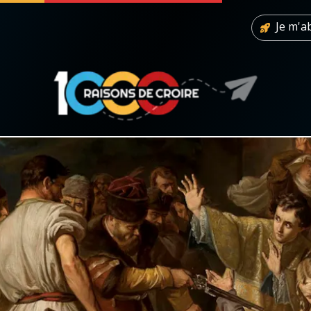
Je m'
 soutenir
À propos
Facebook
Infos légales
◼︎
À la une
sieux
1000 Raisons de Croire
our
Chapelet pour le monde
dis
Contact