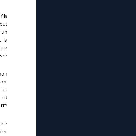
fils
 but
r un
: la
que
uvre
 bon
on.
tout
rend
rté
 une
nier