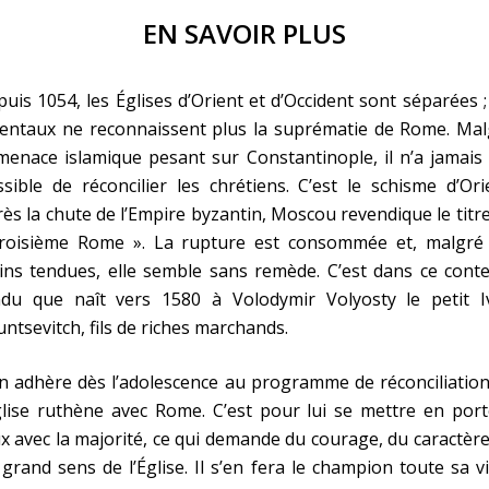
EN SAVOIR PLUS
uis 1054, les Églises d’Orient et d’Occident sont séparées ;
ientaux ne reconnaissent plus la suprématie de Rome. Mal
menace islamique pesant sur Constantinople, il n’a jamais
sible de réconcilier les chrétiens. C’est le schisme d’Ori
ès la chute de l’Empire byzantin, Moscou revendique le titr
troisième Rome ». La rupture est consommée et, malgré 
ns tendues, elle semble sans remède. C’est dans ce conte
ndu que naît vers 1580 à Volodymir Volyosty le petit I
ntsevitch, fils de riches marchands.
n adhère dès l’adolescence au programme de réconciliatio
glise ruthène avec Rome. C’est pour lui se mettre en por
x avec la majorité, ce qui demande du courage, du caractère
grand sens de l’Église. Il s’en fera le champion toute sa v