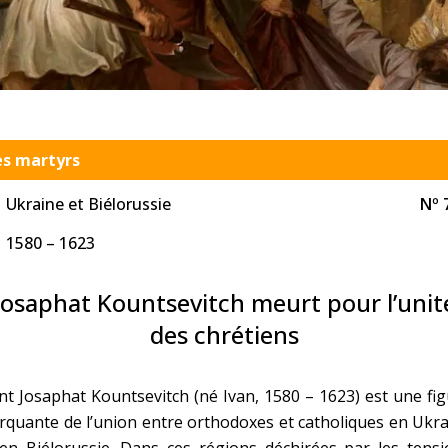
Faire un don
Marie de Nazareth
sus
es martyrs
Ukraine et Biélorussie
Nº 
1580 – 1623
arie
Josaphat Kountsevitch meurt pour l’unit
des chrétiens
nt Josaphat Kountsevitch (né Ivan, 1580 – 1623) est une fi
quante de l’union entre orthodoxes et catholiques en Ukr
en Biélorussie. Dans ces régions déchirées par les tensi