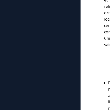
rel
or
loc
ce
co
Chr
sai
D
r
l
r