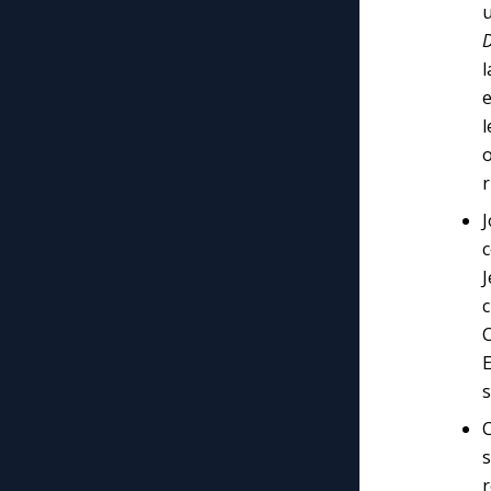
u
D
l
e
r
c
C
E
s
s
r