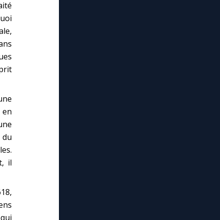
aité
quoi
ale,
dans
ues
rit
une
 en
une
e du
les.
, il
18,
ens
lose
 qui