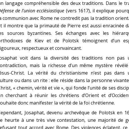
n langage compréhensible des deux traditions. Dans le tr
éfense de l’union ecclésiastique
(vers 1617), il explique pour
a communion avec Rome ne contredit pas la tradition orient
t il montre que la primauté de Pierre est aussi enracinée 
les sources byzantines. Ses échanges avec les hiérarq
orthodoxes de Kiev et de Polotsk témoignent d’un esp
igoureux, respectueux et convaincant.
Josaphat voit dans la diversité des traditions non pas 
contradiction, mais la richesse d’un même mystère révélé
Jésus-Christ. La vérité du christianisme n’est pas dans 
ulture ou dans un rite : elle réside dans la personne vivant
hrist, « chemin, vérité et vie », qui fonde l’unité de ses discip
n cherchant à réunir les chrétiens d’Orient et d’Occident
ouhaite donc manifester la vérité de la foi chrétienne.
Cependant, Josaphat, devenu archevêque de Polotsk en 16
e heurte à une très vive contestation, une majorité de g
C
efusant tout accord avec Rome. Des violences éclatent, ce