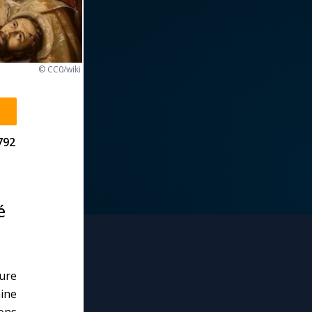
© CC0/wiki
792
é
gure
aine
ons