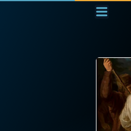
Accueil
La Messe
Aujourd'hui
Nous
◼︎
1000 Raisons de Croire
◼︎
Prier au quotidien
L'actualité de la
Avec Thérèse de Li
semaine
L'Évangile chaque j
La chaîne Youtube
Les premiers same
La newsletter
du mois