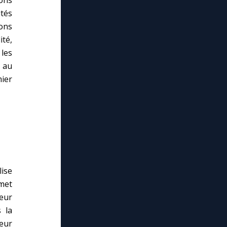
utés
ons
ité,
les
 au
mier
lise
rmet
eur
 la
eur