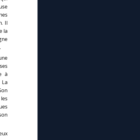
use
nes
. Il
e la
agne
.
une
 ses
e à
. La
 Son
 les
ques
son
eux