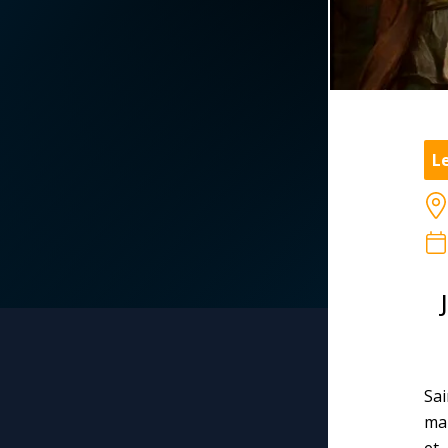
La vidéo de la semaine
Marie qui défait les
nœuds
Le compte Tiktok
Me consacrer à Jé
par Marie
Le magazine
L
Mes intentions de
Le site internet
prière
Questions-réponses
Une Minute avec M
Une neuvaine
Sai
mar
et 