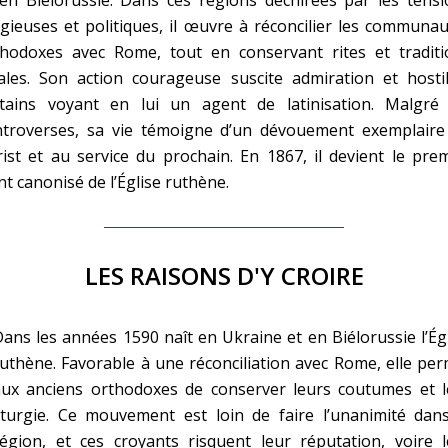
igieuses et politiques, il œuvre à réconcilier les communa
thodoxes avec Rome, tout en conservant rites et traditi
ales. Son action courageuse suscite admiration et hostil
rtains voyant en lui un agent de latinisation. Malgré 
ntroverses, sa vie témoigne d’un dévouement exemplaire
ist et au service du prochain. En 1867, il devient le pre
nt canonisé de l’Église ruthène.
LES RAISONS D'Y CROIRE
ans les années 1590 naît en Ukraine et en Biélorussie l’Ég
uthène. Favorable à une réconciliation avec Rome, elle pe
aux anciens orthodoxes de conserver leurs coutumes et l
iturgie. Ce mouvement est loin de faire l’unanimité dans
égion, et ces croyants risquent leur réputation, voire l