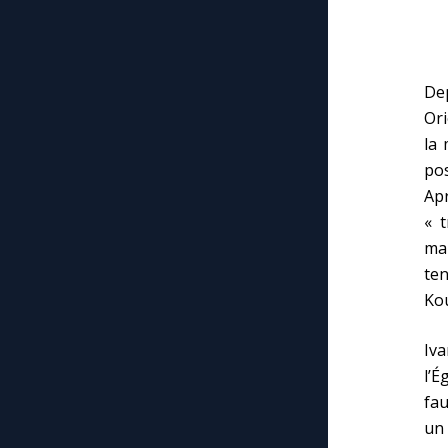
Dep
Or
la 
pos
Apr
« 
mai
te
Kou
Iva
l’É
fau
un 