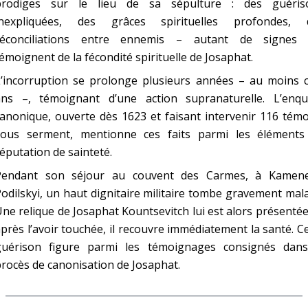
prodiges sur le lieu de sa sépulture : des guéris
inexpliquées, des grâces spirituelles profondes, 
réconciliations entre ennemis – autant de signes 
émoignent de la fécondité spirituelle de Josaphat.
L’incorruption se prolonge plusieurs années – au moins c
ans –, témoignant d’une action supranaturelle. L’enqu
anonique, ouverte dès 1623 et faisant intervenir 116 tém
sous serment, mentionne ces faits parmi les éléments
éputation de sainteté.
Pendant son séjour au couvent des Carmes, à Kamene
odilskyi, un haut dignitaire militaire tombe gravement mal
ne relique de Josaphat Kountsevitch lui est alors présentée
près l’avoir touchée, il recouvre immédiatement la santé. C
guérison figure parmi les témoignages consignés dans
rocès de canonisation de Josaphat.