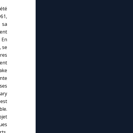
été
61,
 sa
ent
. En
, se
res
ent
ake
inte
ses
Mary
est
ble.
jet
ues
ts,