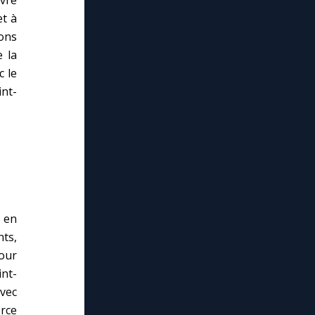
et à
ons
e la
c le
nt-
 en
nts,
our
nt-
vec
rce