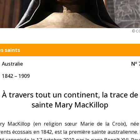
Faire un don
Marie de Nazareth
© CC
sus
s saints
Australie
Nº 
1842 – 1909
arie
À travers tout un continent, la trace de
sainte Mary MacKillop
ry MacKillop (en religion sœur Marie de la Croix), née
ents écossais en 1842, est la première sainte australienne. 
té canonisée le 17 octobre 2010 par le pape Benoît XVI. Pa