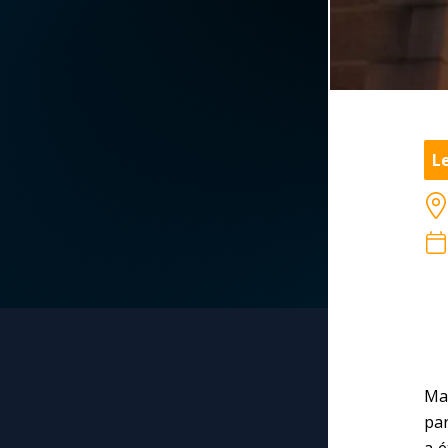
La vidéo de la semaine
Marie qui défait les
nœuds
Le compte Tiktok
Me consacrer à Jé
par Marie
Le magazine
Le
Mes intentions de
Le site internet
prière
Questions-réponses
Une Minute avec M
Une neuvaine
Ma
par
a é