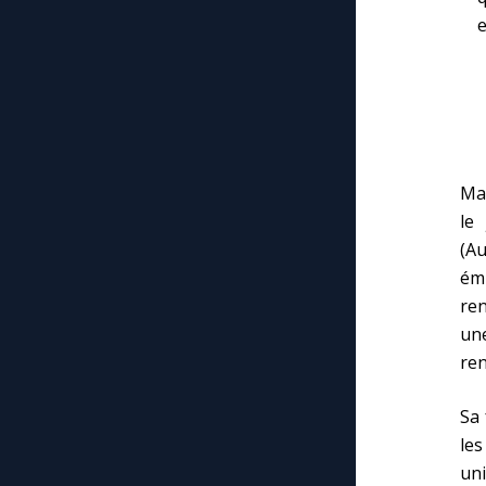
e
Mar
le
(Au
émi
ren
un
ren
Sa 
les
uni