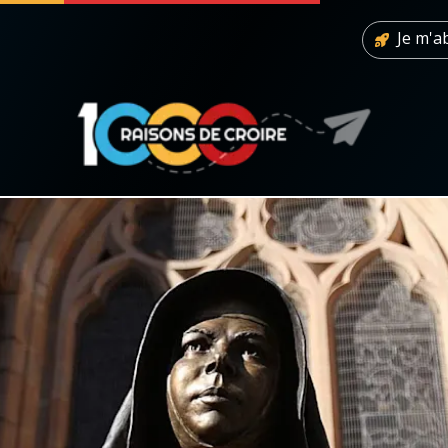
Je m'
 soutenir
À propos
Facebook
Infos légales
◼︎
À la une
sieux
1000 Raisons de Croire
our
Chapelet pour le monde
dis
Contact