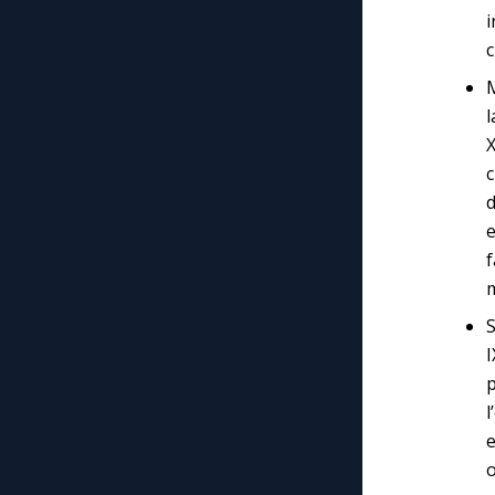
i
c
M
l
d
e
f
m
S
I
l
e