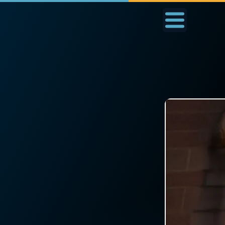
Accueil
La Messe
Aujourd'hui
Nous
◼︎
1000 Raisons de Croire
◼︎
Prier au quotidien
L'actualité de la
Avec Thérèse de Li
semaine
L'Évangile chaque j
La chaîne Youtube
Les premiers same
La newsletter
du mois