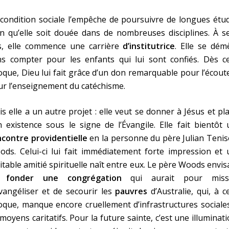
condition sociale l’empêche de poursuivre de longues étu
n qu’elle soit douée dans de nombreuses disciplines. À s
s, elle commence une carrière
d’institutrice
. Elle se dém
ns compter pour les enfants qui lui sont confiés. Dès ce
que, Dieu lui fait grâce d’un don remarquable pour l’écout
r l’enseignement du catéchisme.
s elle a un autre projet : elle veut se donner à Jésus et pl
 existence sous le signe de l’Évangile. Elle fait bientôt
ncontre providentielle
en la personne du père Julian Teni
ds. Celui-ci lui fait immédiatement forte impression et 
itable amitié spirituelle naît entre eux. Le père Woods envi
e
fonder une congrégation
qui aurait pour miss
vangéliser et de secourir les
pauvres
d’Australie, qui, à c
que, manque encore cruellement d’infrastructures sociale
moyens caritatifs. Pour la future sainte, c’est une illuminati