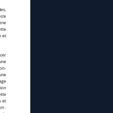
des,
eize
ène
tte
e et
acer
 une
son-
une
sage
ion
ette
s et
on :