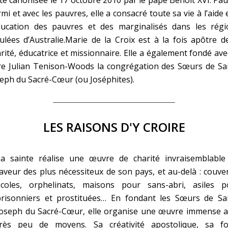
mi et avec les pauvres, elle a consacré toute sa vie à l’aide 
éducation des pauvres et des marginalisés dans les régi
ulées d’Australie.Marie de la Croix est à la fois apôtre d
rité, éducatrice et missionnaire. Elle a également fondé ave
re Julian Tenison-Woods la congrégation des Sœurs de Sai
eph du Sacré-Cœur (ou Joséphites).
LES RAISONS D'Y CROIRE
La sainte réalise une œuvre de charité invraisemblable
aveur des plus nécessiteux de son pays, et au-delà : couve
écoles, orphelinats, maisons pour sans-abri, asiles p
prisonniers et prostituées… En fondant les Sœurs de Sai
Joseph du Sacré-Cœur, elle organise une œuvre immense a
très peu de moyens. Sa créativité apostolique, sa fo