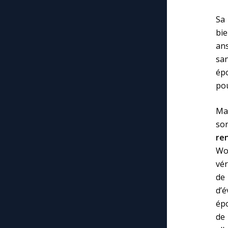
Sa 
bie
an
sa
épo
pou
Mai
son
re
Woo
vér
d
d’é
épo
de 