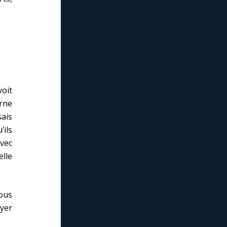
voit
rne
ais
’ils
vec
lle
ous
oyer