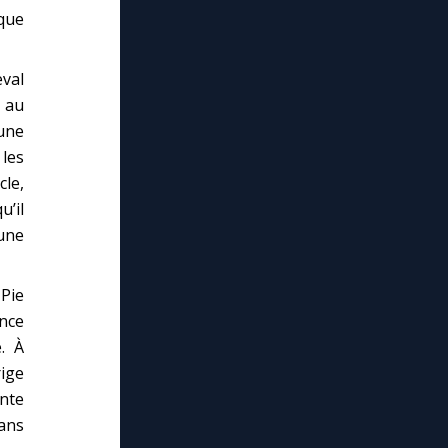
lque
eval
, au
une
les
cle,
u’il
 une
 Pie
ence
. À
rige
inte
ans