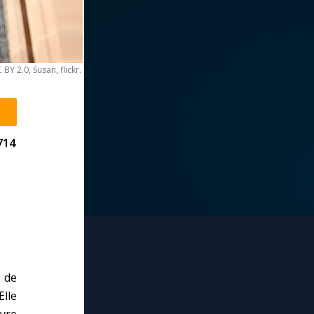
 BY 2.0, Susan, flickr.
714
 de
Elle
uvre