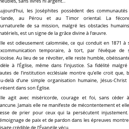
eubles, sans livres ni argent…
Aujourd’hui, les Joséphites possèdent des communautés
Irlande, au Pérou et au Timor oriental. La fécond
surnaturelle de sa mission, malgré les obstacles humains
atériels, est un signe de la grâce divine à l’œuvre.
lle est odieusement calomniée, ce qui conduit en 1871 à 
excommunication temporaire, à tort, par l’évêque de 
iocèse. Au lieu de se révolter, elle reste humble, obéissant
idèle à l’Église, même dans l’injustice. Sa fidélité malgré
autes de l’institution ecclésiale montre qu’elle croit que, 
au-delà d’une simple organisation humaine, Jésus-Christ 
résent dans son Église.
Elle agit avec miséricorde, courage et foi, sans céder à
ancune. Jamais elle ne manifeste de mécontentement et ell
cesse de prier pour ceux qui la persécutent injustement.
témoignage de paix et de pardon dans les épreuves montre
C
isage crédible de l’Évangile vécu.