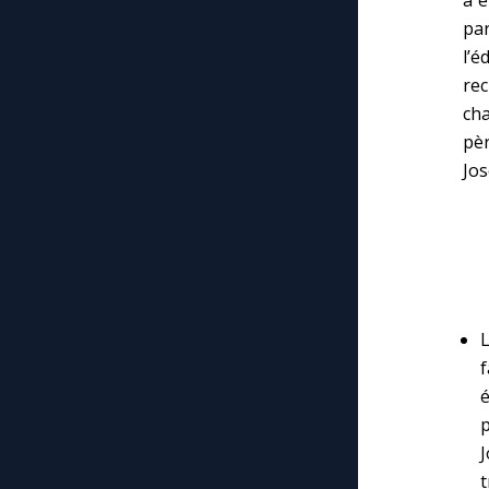
par
l’
rec
cha
pè
Jos
f