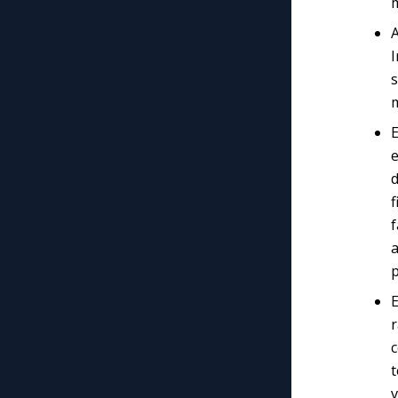
m
m
E
d
f
f
p
r
v