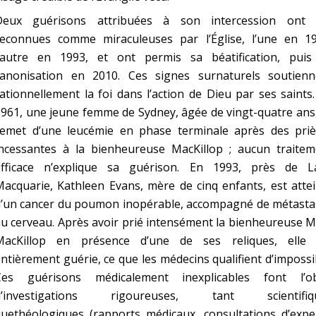
Deux guérisons attribuées à son intercession ont 
reconnues comme miraculeuses par l’Église, l’une en 19
l’autre en 1993, et ont permis sa béatification, puis
canonisation en 2010. Ces signes surnaturels soutienn
ationnellement la foi dans l’action de Dieu par ses saints
961, une jeune femme de Sydney, âgée de vingt-quatre ans
remet d’une leucémie en phase terminale après des priè
incessantes à la bienheureuse MacKillop ; aucun traitem
efficace n’explique sa guérison. En 1993, près de L
acquarie, Kathleen Evans, mère de cinq enfants, est atte
d’un cancer du poumon inopérable, accompagné de métasta
u cerveau. Après avoir prié intensément la bienheureuse 
MacKillop en présence d’une de ses reliques, elle 
ntièrement guérie, ce que les médecins qualifient d’impossi
Ces guérisons médicalement inexplicables font l’ob
d’investigations rigoureuses, tant scientifiq
uethéologiques (rapports médicaux, consultations d’exper