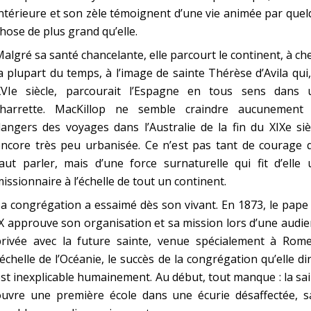
ntérieure et son zèle témoignent d’une vie animée par que
hose de plus grand qu’elle.
algré sa santé chancelante, elle parcourt le continent, à ch
a plupart du temps, à l’image de sainte Thérèse d’Avila qui
XVIe siècle, parcourait l’Espagne en tous sens dans 
charrette. MacKillop ne semble craindre aucunement 
angers des voyages dans l’Australie de la fin du XIXe siè
ncore très peu urbanisée. Ce n’est pas tant de courage q
aut parler, mais d’une force surnaturelle qui fit d’elle
issionnaire à l’échelle de tout un continent.
a congrégation a essaimé dès son vivant. En 1873, le pape
X approuve son organisation et sa mission lors d’une audi
privée avec la future sainte, venue spécialement à Rome
’échelle de l’Océanie, le succès de la congrégation qu’elle di
st inexplicable humainement. Au début, tout manque : la sa
ouvre une première école dans une écurie désaffectée, s