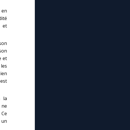
 en
ité
 et
son
son
e et
 les
bien
est
 la
e ne
 Ce
 un
lose