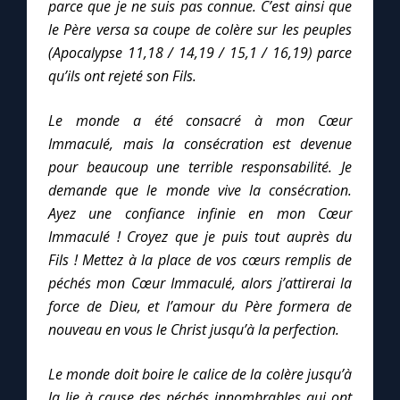
parce que je ne suis pas connue. C’est ainsi que
le Père versa sa coupe de colère sur les peuples
Marie qui défait les nœuds
(Apocalypse 11,18 / 14,19 / 15,1 / 16,19) parce
qu’ils ont rejeté son Fils.
Me consacrer à Jésus par Marie
Le monde a été consacré à mon Cœur
Immaculé, mais la consécration est devenue
Mes intentions de prière
pour beaucoup une terrible responsabilité. Je
demande que le monde vive la consécration.
Une Minute avec Marie
Ayez une confiance infinie en mon Cœur
Immaculé ! Croyez que je puis tout auprès du
Une neuvaine
Fils ! Mettez à la place de vos cœurs remplis de
péchés mon Cœur Immaculé, alors j’attirerai la
force de Dieu, et l’amour du Père formera de
◼︎
À la une
nouveau en vous le Christ jusqu’à la perfection.
1000 Raisons de Croire
Le monde doit boire le calice de la colère jusqu’à
la lie à cause des péchés innombrables qui ont