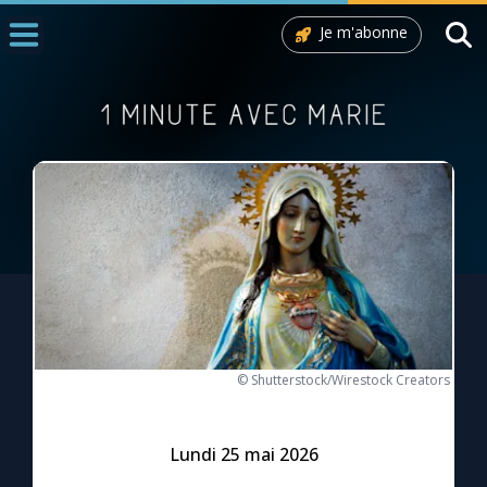
Je m'abonne
Accueil
La Messe
Aujourd'hui
Nous souten
◼︎
1000 Raisons de Croire
L'actualité de la semaine
La chaîne Youtube
© Shutterstock/Wirestock Creators
La newsletter
Lundi 25 mai 2026
La vidéo de la semaine