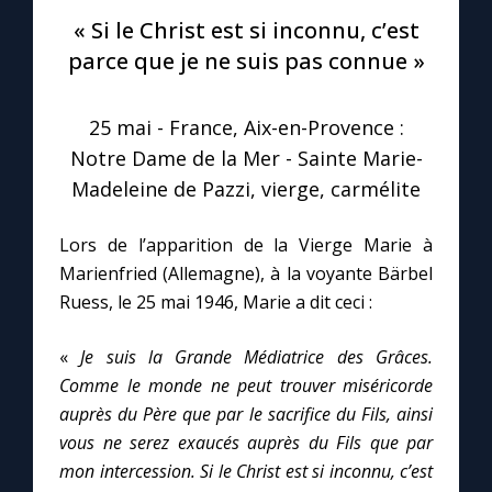
« Si le Christ est si inconnu, c’est
Le compte Tiktok
parce que je ne suis pas connue »
Le magazine
25 mai - France, Aix-en-Provence :
Notre Dame de la Mer - Sainte Marie-
Le site internet
Madeleine de Pazzi, vierge, carmélite
Questions-réponses
Lors de l’apparition de la Vierge Marie à
Marienfried (Allemagne), à la voyante Bärbel
Ruess, le 25 mai 1946, Marie a dit ceci :
◼︎
Prier au quotidien
«
Je suis la Grande Médiatrice des Grâces.
Avec Thérèse de Lisieux
Comme le monde ne peut trouver miséricorde
auprès du Père que par le sacrifice du Fils, ainsi
L'Évangile chaque jour
vous ne serez exaucés auprès du Fils que par
mon intercession. Si le Christ est si inconnu, c’est
Les premiers samedis du mois