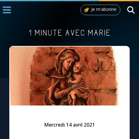
Je m'abonne
Accueil
La Messe
Aujourd'hui
Nous souten
◼︎
1000 Raisons de Croire
L'actualité de la semaine
La chaîne Youtube
La newsletter
Mercredi 14 avril 2021
La vidéo de la semaine