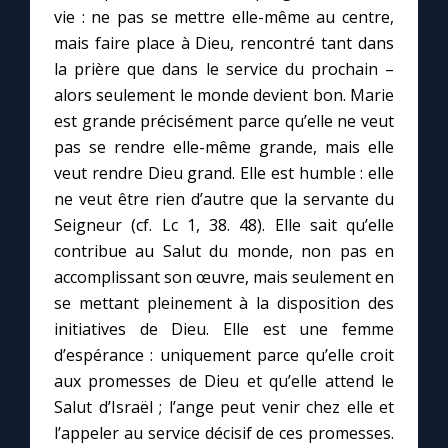
vie : ne pas se mettre elle-même au centre,
mais faire place à Dieu, rencontré tant dans
Marie qui défait les nœuds
la prière que dans le service du prochain –
alors seulement le monde devient bon. Marie
Me consacrer à Jésus par Marie
est grande précisément parce qu’elle ne veut
pas se rendre elle-même grande, mais elle
Mes intentions de prière
veut rendre Dieu grand. Elle est humble : elle
ne veut être rien d’autre que la servante du
Seigneur (cf. Lc 1, 38. 48). Elle sait qu’elle
Une Minute avec Marie
contribue au Salut du monde, non pas en
accomplissant son œuvre, mais seulement en
Une neuvaine
se mettant pleinement à la disposition des
initiatives de Dieu. Elle est une femme
d’espérance : uniquement parce qu’elle croit
◼︎
À la une
aux promesses de Dieu et qu’elle attend le
1000 Raisons de Croire
Salut d’Israël ; l’ange peut venir chez elle et
l’appeler au service décisif de ces promesses.