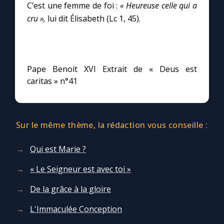
Chapelet pour le monde
C’est une femme de foi :
« Heureuse celle qui a
cru »,
lui dit Élisabeth (Lc 1, 45).
Contact
Faire un don
Pape Benoit XVI Extrait de « Deus est
caritas » n°41
Marie de Nazareth
Sur le même thème, la rédaction vous conseille :
Qui est Marie ?
« Le Seigneur est avec toi »
De la grâce à la gloire
L'Immaculée Conception