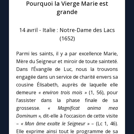
Pourquoi la Vierge Marie est
grande
Le compte Tiktok
14 avril - Italie : Notre-Dame des Lacs
Le magazine
(1652)
Le site internet
Parmi les saints, il y a par excellence Marie,
Mère du Seigneur et miroir de toute sainteté.
Questions-réponses
Dans l’Évangile de Luc, nous la trouvons
engagée dans un service de charité envers sa
cousine Élisabeth, auprès de laquelle elle
◼︎
Prier au quotidien
demeure
« environ trois mois »
(1, 56), pour
Avec Thérèse de Lisieux
l’assister dans la phase finale de sa
grossesse.
« Magnificat anima mea
Dominum »,
dit-elle à l’occasion de cette visite
L'Évangile chaque jour
–
« Mon âme exalte le Seigneur »
– (Lc 1, 46).
Elle exprime ainsi tout le programme de sa
Les premiers samedis du mois