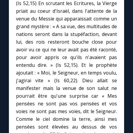
(Is 52,15) En scrutant les Ecritures, la Vierge
priait au coeur d'Israël, dans l'attente de la
Le compte Tiktok
venue du Messie qui apparaissait comme un
grand mystère : « A sa vue, des multitudes de
Le magazine
nations seront dans la stupéfaction, devant
lui, des rois resteront bouche close pour
Le site internet
avoir vu ce qui ne leur avait pas été raconté,
pour avoir appris ce qu'ils n'avaient pas
entendu dire. » (Is 52,15). Et le prophète
Questions-réponses
ajoutait : « Moi, le Seigneur, en temps voulu,
j'agirai vite » (Is 60,22). Dieu allait se
◼︎
Prier au quotidien
manifester mais la venue de son salut ne
pourrait être qu'une surprise car « Mes
Avec Thérèse de Lisieux
pensées ne sont pas vos pensées et vos
voies ne sont pas mes voies, dit le Seigneur.
L'Évangile chaque jour
Comme le ciel domine la terre, ainsi mes
pensées sont élevées au dessus de vos
Les premiers samedis du mois