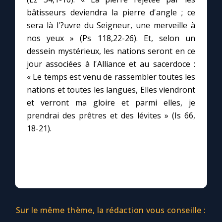
Chapelet pour le monde
bâtisseurs deviendra la pierre d'angle ; ce
sera là l'?uvre du Seigneur, une merveille à
Contact
nos yeux » (Ps 118,22-26). Et, selon un
dessein mystérieux, les nations seront en ce
Faire un don
jour associées à l'Alliance et au sacerdoce :
« Le temps est venu de rassembler toutes les
Marie de Nazareth
nations et toutes les langues, Elles viendront
et verront ma gloire et parmi elles, je
prendrai des prêtres et des lévites » (Is 66,
18-21).
Sur le même thème, la rédaction vous conseille :