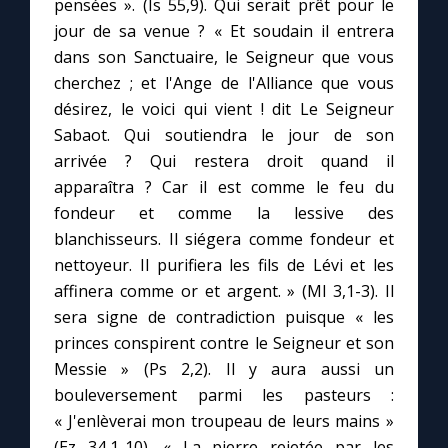
pensées ». (Is 55,9). Qui serait prêt pour le
jour de sa venue ? « Et soudain il entrera
Marie qui défait les nœuds
dans son Sanctuaire, le Seigneur que vous
cherchez ; et l'Ange de l'Alliance que vous
désirez, le voici qui vient ! dit Le Seigneur
Me consacrer à Jésus par Marie
Sabaot. Qui soutiendra le jour de son
arrivée ? Qui restera droit quand il
Mes intentions de prière
apparaîtra ? Car il est comme le feu du
fondeur et comme la lessive des
Une Minute avec Marie
blanchisseurs. Il siégera comme fondeur et
nettoyeur. Il purifiera les fils de Lévi et les
Une neuvaine
affinera comme or et argent. » (Ml 3,1-3). Il
sera signe de contradiction puisque « les
princes conspirent contre le Seigneur et son
◼︎
À la une
Messie » (Ps 2,2). Il y aura aussi un
bouleversement parmi les pasteurs :
1000 Raisons de Croire
« J'enlèverai mon troupeau de leurs mains »
(Ez 34,1-10). « La pierre rejetée par les