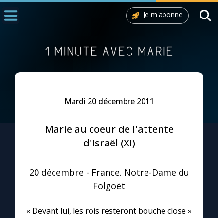
Je m'abonne
Accueil
La Messe
Aujourd'hui
Nous souten
Mardi 20 décembre 2011
◼︎
1000 Raisons de Croire
Marie au coeur de l'attente
L'actualité de la semaine
d'Israël (XI)
La chaîne Youtube
20 décembre - France. Notre-Dame du
Folgoët
La newsletter
« Devant lui, les rois resteront bouche close »
La vidéo de la semaine