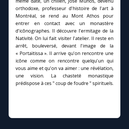
même date, un chilien, José Munos, devenu
orthodoxe, professeur d'histoire de l'art à
Montréal, se rend au Mont Athos pour
Marie qui défait les nœuds
entrer en contact avec un monastère
d'icônographes. Il découvre l'ermitage de la
Me consacrer à Jésus par Marie
Nativité. On lui fait visiter l'atelier. Il reste en
arrêt, bouleversé, devant l'image de la
Mes intentions de prière
« Portaïtissa ». Il arrive qu'on rencontre une
icône comme on rencontre quelqu'un qui
Une Minute avec Marie
vous aime et qu'on va aimer : une révélation,
une vision. La chasteté monastique
Une neuvaine
prédispose à ces " coup de foudre " spirituels.
◼︎
À la une
1000 Raisons de Croire