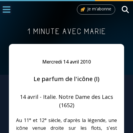
Je m'abonne
Accueil
La Messe
Aujourd'hui
Nous souten
Mercredi 14 avril 2010
◼︎
1000 Raisons de Croire
Le parfum de l'icône (I)
L'actualité de la semaine
14 avril - Italie. Notre Dame des Lacs
La chaîne Youtube
(1652)
La newsletter
Au 11° et 12° siècle, d'après la légende, une
icône venue droite sur les flots, s'est
La vidéo de la semaine