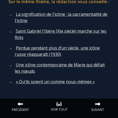
Sur le même thème, la rédaction vous conseille :
Chapelet pour le monde
La signification de l'icône : la sacramentalité de
Contact
l'icône
Saint Gabriel l'Ibère (XIe siècle) marche sur les
Faire un don
flots
Marie de Nazareth
Perdue pendant plus d’un siècle, une icône
russe réapparaît (1930)
Une icône contemporaine de Marie qui défait
les nœuds
« Qu’ils soient un comme nous-mêmes »
VOIR TOUT
PRÉCÉDENT
SUIVANT