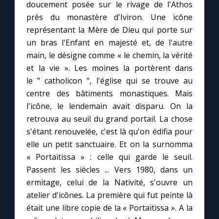
doucement posée sur le rivage de l'Athos
près du monastère d'Iviron. Une icône
Le compte Tiktok
représentant la Mère de Dieu qui porte sur
un bras l'Enfant en majesté et, de l'autre
Le magazine
main, le désigne comme « le chemin, la vérité
et la vie ». Les moines la portèrent dans
Le site internet
le " catholicon ", l'église qui se trouve au
centre des bâtiments monastiques. Mais
l'icône, le lendemain avait disparu. On la
Questions-réponses
retrouva au seuil du grand portail. La chose
s'étant renouvelée, c'est là qu'on édifia pour
◼︎
Prier au quotidien
elle un petit sanctuaire. Et on la surnomma
« Portaïtissa » : celle qui garde le seuil.
Avec Thérèse de Lisieux
Passent les siècles ... Vers 1980, dans un
ermitage, celui de la Nativité, s'ouvre un
L'Évangile chaque jour
atelier d'icônes. La première qui fut peinte là
était une libre copie de la « Portaïtissa ». A la
Les premiers samedis du mois