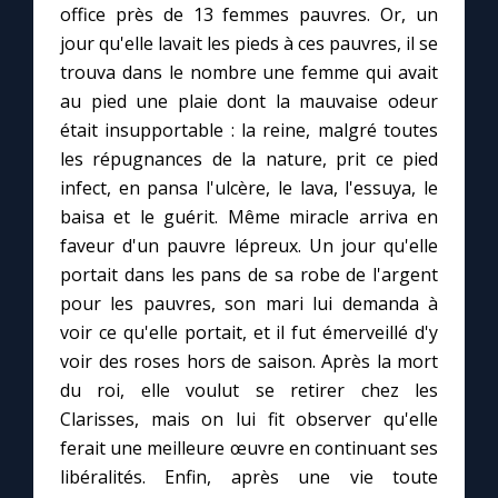
Chapelet pour le monde
office près de 13 femmes pauvres. Or, un
jour qu'elle lavait les pieds à ces pauvres, il se
Contact
trouva dans le nombre une femme qui avait
au pied une plaie dont la mauvaise odeur
était insupportable : la reine, malgré toutes
Faire un don
les répugnances de la nature, prit ce pied
infect, en pansa l'ulcère, le lava, l'essuya, le
Marie de Nazareth
baisa et le guérit. Même miracle arriva en
faveur d'un pauvre lépreux. Un jour qu'elle
portait dans les pans de sa robe de l'argent
pour les pauvres, son mari lui demanda à
voir ce qu'elle portait, et il fut émerveillé d'y
voir des roses hors de saison. Après la mort
du roi, elle voulut se retirer chez les
Clarisses, mais on lui fit observer qu'elle
ferait une meilleure œuvre en continuant ses
libéralités. Enfin, après une vie toute