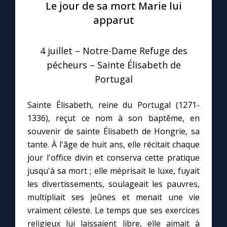
Le jour de sa mort Marie lui
apparut
Le compte Tiktok
4 juillet – Notre-Dame Refuge des
Le magazine
pécheurs – Sainte Élisabeth de
Portugal
Le site internet
Sainte Élisabeth, reine du Portugal (1271-
Questions-réponses
1336), reçut ce nom à son baptême, en
souvenir de sainte Élisabeth de Hongrie, sa
tante. À l'âge de huit ans, elle récitait chaque
◼︎
Prier au quotidien
jour l'office divin et conserva cette pratique
Avec Thérèse de Lisieux
jusqu'à sa mort ; elle méprisait le luxe, fuyait
les divertissements, soulageait les pauvres,
multipliait ses jeûnes et menait une vie
L'Évangile chaque jour
vraiment céleste. Le temps que ses exercices
religieux lui laissaient libre, elle aimait à
Les premiers samedis du mois