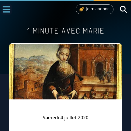
Je m'abonne
Accueil
La Messe
Aujourd'hui
Nous souten
◼︎
1000 Raisons de Croire
L'actualité de la semaine
La chaîne Youtube
La newsletter
Samedi 4 juillet 2020
La vidéo de la semaine