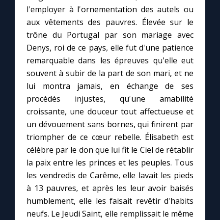
l'employer à l'ornementation des autels ou
aux vêtements des pauvres. Élevée sur le
Marie qui défait les nœuds
trône du Portugal par son mariage avec
Denys, roi de ce pays, elle fut d'une patience
Me consacrer à Jésus par Marie
remarquable dans les épreuves qu'elle eut
souvent à subir de la part de son mari, et ne
Mes intentions de prière
lui montra jamais, en échange de ses
procédés injustes, qu'une amabilité
Une Minute avec Marie
croissante, une douceur tout affectueuse et
un dévouement sans bornes, qui finirent par
triompher de ce cœur rebelle. Élisabeth est
Une neuvaine
célèbre par le don que lui fit le Ciel de rétablir
la paix entre les princes et les peuples. Tous
◼︎
À la une
les vendredis de Carême, elle lavait les pieds
à 13 pauvres, et après les leur avoir baisés
1000 Raisons de Croire
humblement, elle les faisait revêtir d'habits
neufs. Le Jeudi Saint, elle remplissait le même