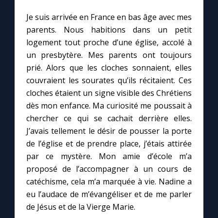
Je suis arrivée en France en bas âge avec mes
Marie qui défait les nœuds
parents. Nous habitions dans un petit
logement tout proche d’une église, accolé à
Me consacrer à Jésus par Marie
un presbytère. Mes parents ont toujours
prié. Alors que les cloches sonnaient, elles
couvraient les sourates qu’ils récitaient. Ces
Mes intentions de prière
cloches étaient un signe visible des Chrétiens
dès mon enfance. Ma curiosité me poussait à
Une Minute avec Marie
chercher ce qui se cachait derrière elles.
J’avais tellement le désir de pousser la porte
Une neuvaine
de l’église et de prendre place, j’étais attirée
par ce mystère. Mon amie d’école m’a
proposé de l’accompagner à un cours de
◼︎
À la une
catéchisme, cela m’a marquée à vie. Nadine a
1000 Raisons de Croire
eu l’audace de m’évangéliser et de me parler
de Jésus et de la Vierge Marie.