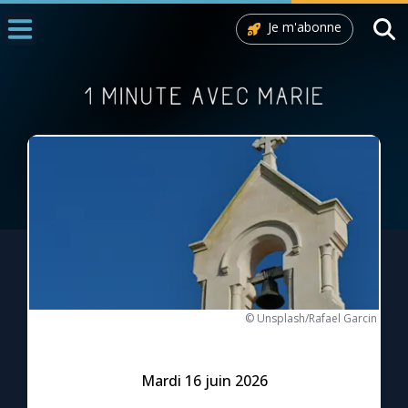
Je m'abonne
Accueil
La Messe
Aujourd'hui
Nous souten
◼︎
1000 Raisons de Croire
L'actualité de la semaine
La chaîne Youtube
© Unsplash/Rafael Garcin
La newsletter
Mardi 16 juin 2026
La vidéo de la semaine