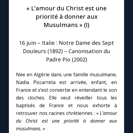
« L’amour du Christ est une
Le compte Tiktok
priorité à donner aux
Musulmans » (I)
Le magazine
16 juin – Italie : Notre Dame des Sept
Le site internet
Douleurs (1892) – Canonisation du
Padre Pio (2002)
Questions-réponses
Née en Algérie dans une famille musulmane,
Nadia Piccarreta est arrivée, enfant, en
◼︎
Prier au quotidien
France et s’est convertie en entendant le son
des cloches. Elle veut réveiller tous les
Avec Thérèse de Lisieux
baptisés de France et nous exhorte à
retrouver nos racines chrétiennes : «
L’amour
L'Évangile chaque jour
du Christ est une priorité à donner aux
musulmans.
»
Les premiers samedis du mois