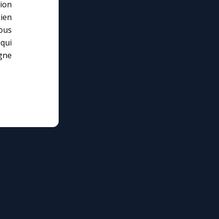
tion
lien
ous
 qui
igne