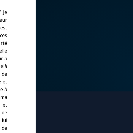
. Je
ieur
'est
 ces
orté
elle
ur à
delà
 de
e et
ce à
e ma
 et
 de
 lui
n de