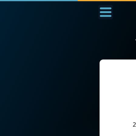
Accueil
La Messe
Aujourd'hui
Nous
◼︎
1000 Raisons de Croire
◼︎
Prier au quotidien
L'actualité de la
Avec Thérèse de Li
semaine
L'Évangile chaque j
La chaîne Youtube
Les premiers same
2
La newsletter
du mois