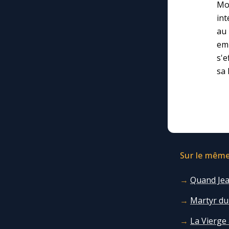
Mon
int
au 
emp
s'e
sa 
Sur le même 
Quand Jea
Martyr du
La Vierge 