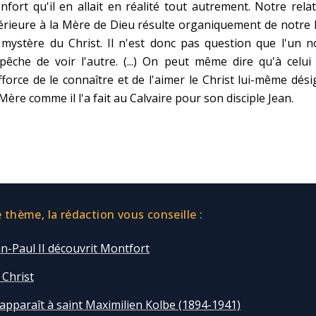
fort qu'il en allait en réalité tout autrement. Notre rela
érieure à la Mère de Dieu résulte organiquement de notre 
mystère du Christ. Il n'est donc pas question que l'un n
êche de voir l'autre. (...) On peut même dire qu'à celui
fforce de le connaître et de l'aimer le Christ lui-même dés
Mère comme il l'a fait au Calvaire pour son disciple Jean.
thème, la rédaction vous conseille :
n-Paul II découvrit Montfort
 Christ
apparaît à saint Maximilien Kolbe (1894-1941)