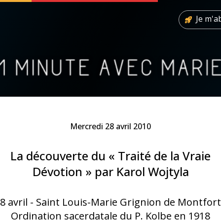
Je m'
 soutenir
À propos
Facebook
Infos légales
◼︎
À la une
Mercredi 28 avril 2010
sieux
1000 Raisons de Croire
La découverte du « Traité de la Vraie
Dévotion » par Karol Wojtyla
our
Chapelet pour le monde
dis
Contact
8 avril - Saint Louis-Marie Grignion de Montfort
Ordination sacerdatale du P. Kolbe en 1918