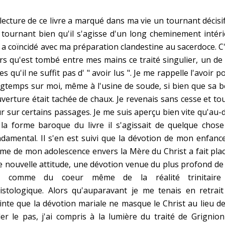
Faire un don
lecture de ce livre a marqué dans ma vie un tournant décisif
 tournant bien qu'il s'agisse d'un long cheminement intér
Marie de Nazareth
 a coïncidé avec ma préparation clandestine au sacerdoce. C
sus
rs qu'est tombé entre mes mains ce traité singulier, un de
res qu'il ne suffit pas d' " avoir lus ". Je me rappelle l'avoir p
gtemps sur moi, même à l'usine de soude, si bien que sa b
verture était tachée de chaux. Je revenais sans cesse et to
r sur certains passages. Je me suis aperçu bien vite qu'au-
la forme baroque du livre il s'agissait de quelque chose
damental. Il s'en est suivi que la dévotion de mon enfanc
arie
e de mon adolescence envers la Mère du Christ a fait pla
 nouvelle attitude, une dévotion venue du plus profond d
i, comme du coeur même de la réalité trinitaire
istologique. Alors qu'auparavant je me tenais en retrait
inte que la dévotion mariale ne masque le Christ au lieu de
er le pas, j'ai compris à la lumière du traité de Grignio