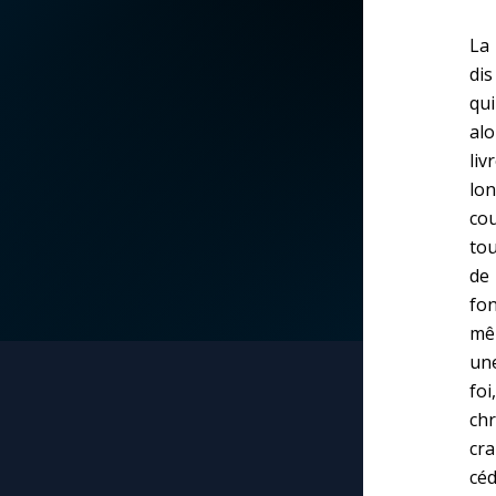
La vidéo de la semaine
Marie qui défait les
La 
nœuds
dis
Le compte Tiktok
qui
Me consacrer à Jé
alo
par Marie
liv
Le magazine
lon
cou
Mes intentions de
Le site internet
prière
tou
de 
Questions-réponses
fon
Une Minute avec M
mêm
une
Une neuvaine
fo
chr
cra
céd