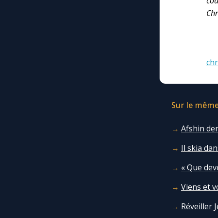
cou
Chr
chr
Sur le même 
Afshin dem
Il skia da
« Que dev
Viens et v
Réveiller 