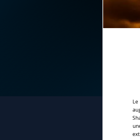
La vidéo de la semaine
Marie qui défait les
nœuds
Le compte Tiktok
Me consacrer à Jé
par Marie
Le magazine
Mes intentions de
Le site internet
prière
Questions-réponses
Une Minute avec M
Le
Une neuvaine
au
Sha
un
ext