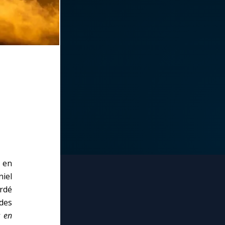
 en
iel
ordé
 des
s en