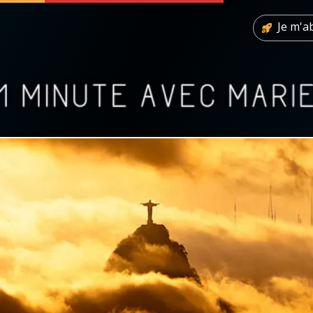
Je m'
 soutenir
À propos
Facebook
Infos légales
◼︎
À la une
sieux
1000 Raisons de Croire
our
Chapelet pour le monde
dis
Contact