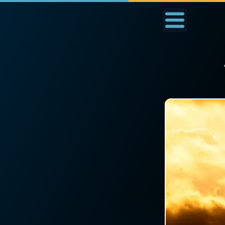
Accueil
La Messe
Aujourd'hui
Nous
◼︎
1000 Raisons de Croire
◼︎
Prier au quotidien
L'actualité de la
Avec Thérèse de Li
semaine
L'Évangile chaque j
La chaîne Youtube
Les premiers same
La newsletter
du mois