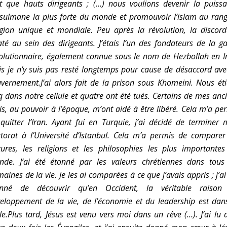
t que hauts dirigeants ; (…) nous voulions devenir la puiss
ulmane la plus forte du monde et promouvoir l’islam au ran
igion unique et mondiale. Peu après la révolution, la discor
até au sein des dirigeants. J’étais l’un des fondateurs de la g
olutionnaire, également connue sous le nom de Hezbollah en I
s je n’y suis pas resté longtemps pour cause de désaccord ave
vernement.
J’ai alors fait de la prison sous Khomeini. Nous ét
q dans notre cellule et quatre ont été tués. Certains de mes anc
s, au pouvoir à l’époque, m’ont aidé à être libéré. Cela m’a pe
quitter l’Iran. Ayant fui en Turquie, j’ai décidé de terminer
torat à l’Université d’Istanbul.
Cela m’a permis de comparer 
tures, les religions et les philosophies les plus importante
de. J’ai été étonné par les valeurs chrétiennes dans tous
aines de la vie. Je les ai comparées à ce que j’avais appris ; j’ai
onné de découvrir qu’en Occident, la véritable raison
eloppement de la vie, de l’économie et du leadership est dan
le.
Plus tard, Jésus est venu vers moi dans un rêve (…). J’ai lu 