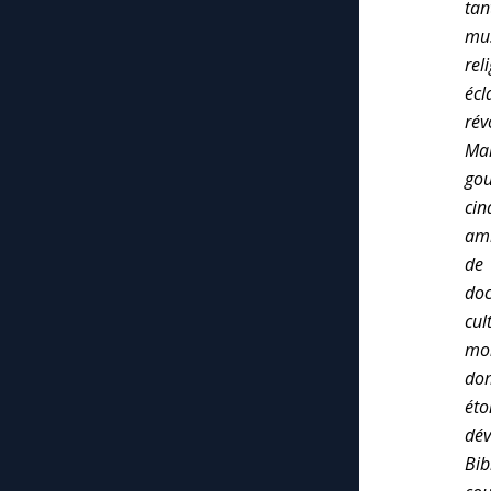
tan
mus
rel
écl
rév
Mai
gou
cin
ami
de 
doc
cul
mon
dom
ét
dév
Bib