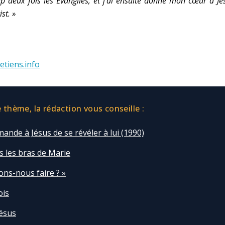
p deux fois les Évangiles, et j’ai ensuite donné mon cœur à Jé
ist. »
etiens.info
thème, la rédaction vous conseille :
ande à Jésus de se révéler à lui (1990)
ns les bras de Marie
ons-nous faire ? »
ois
Jésus