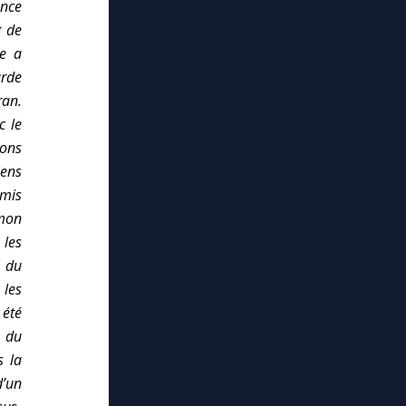
ance
g de
de a
arde
ran.
c le
ions
iens
rmis
 mon
les
s du
 les
 été
 du
s la
d’un