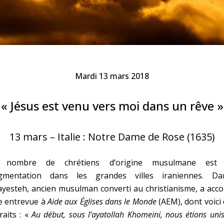
Faire un don
Marie de Nazareth
sus
Mardi 13 mars 2018
« Jésus est venu vers moi dans un rêve »
13 mars – Italie : Notre Dame de Rose (1635)
arie
 nombre de chrétiens d’origine musulmane est
gmentation dans les grandes villes iraniennes. Dan
yesteh, ancien musulman converti au christianisme, a acc
e entrevue à
Aide aux Églises dans le Monde
(AEM), dont voici
raits : «
Au début, sous l’ayatollah Khomeini, nous étions uni