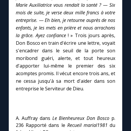
Marie Auxiliatrice vous rendait la santé ?
—
Six
mois de suite, je verse deux mille francs à votre
Marie qui défait les nœuds
entreprise.
—
Eh bien, je retourne auprès de nos
enfants, je les mets en prière et nous arrachons
Me consacrer à Jésus par Marie
la grâce. Ayez confiance
! » Trois jours après,
Don Bosco en train d'écrire une lettre, voyait
Mes intentions de prière
s'encadrer dans le seuil de la porte son
moribond guéri, alerte, et tout heureux
d'apporter lui-même le premier des six
Une Minute avec Marie
acomptes promis. Il vécut encore trois ans, et
ne cessa jusqu'à sa mort d'aider dans son
Une neuvaine
entreprise le Serviteur de Dieu.
◼︎
À la une
1000 Raisons de Croire
A. Auffray dans
Le Bienheureux Don Bosco
p.
236 Rapporté dans le
Recueil marial
1981
du