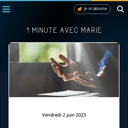
Je m'abonne
Accueil
La Messe
Aujourd'hui
Nous souten
◼︎
1000 Raisons de Croire
L'actualité de la semaine
La chaîne Youtube
La newsletter
Vendredi 2 juin 2023
La vidéo de la semaine