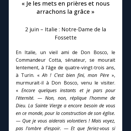
« Je les mets en prières et nous
arrachons la grâce »
Le compte Tiktok
2 juin – Italie : Notre-Dame de la
Le magazine
Fossette
Le site internet
En Italie, un vieil ami de Don Bosco, le
Commandeur Cotta, sénateur, se mourait
Questions-réponses
lentement, à l'âge de quatre-vingt-trois ans,
à Turin. «
Ah ! C'est bien fini, mon Père
»,
murmurait-il à Don Bosco, venu le visiter.
◼︎
Prier au quotidien
«
Encore quelques instants et je pars pour
Avec Thérèse de Lisieux
l'éternité.
—
Non, non, réplique l'homme de
Dieu. La Sainte Vierge a encore besoin de vous
en ce monde, pour la construction de son église.
L'Évangile chaque jour
—
Que je vous aiderais volontiers ! Mais voyez,
pas l'ombre d'espoir.
—
Et que feriez-vous si
Les premiers samedis du mois