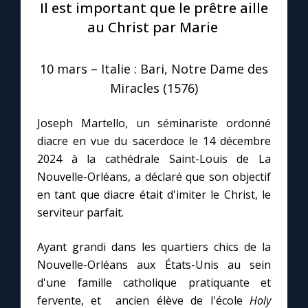
Il est important que le prêtre aille
au Christ par Marie
Le compte Tiktok
10 mars – Italie : Bari, Notre Dame des
Le magazine
Miracles (1576)
Le site internet
Joseph Martello, un séminariste ordonné
diacre en vue du sacerdoce le 14 décembre
Questions-réponses
2024 à la cathédrale Saint-Louis de La
Nouvelle-Orléans, a déclaré que son objectif
en tant que diacre était d'imiter le Christ, le
◼︎
Prier au quotidien
serviteur parfait.
Avec Thérèse de Lisieux
Ayant grandi dans les quartiers chics de la
Nouvelle-Orléans aux États-Unis au sein
L'Évangile chaque jour
d'une famille catholique pratiquante et
fervente, et ancien élève de l'école
Holy
Les premiers samedis du mois