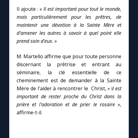
Chapelet pour le monde
Il ajoute : «
Il est important pour tout le monde,
mais particulièrement pour les prêtres, de
Contact
maintenir une dévotion à la Sainte Mère et
d'amener les autres à savoir à quel point elle
Faire un don
prend soin d'eux.
»
Marie de Nazareth
M. Martello affirme que pour toute personne
discernant la prêtrise et entrant au
séminaire, la clé essentielle de ce
cheminement est de demander à la Sainte
Mère de l'aider à rencontrer le Christ,
«
i
l est
important de rester proche du Christ dans la
prière et l'adoration et de prier le rosaire
»,
affirme-t-il.