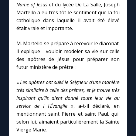
Name of Jesus
et du lycée De La Salle, Joseph
Martello a eu très tôt le sentiment que la foi
Marie qui défait les nœuds
catholique dans laquelle il avait été élevé
était vraie et importante.
Me consacrer à Jésus par Marie
M. Martello se prépare à recevoir le diaconat.
Il explique vouloir modeler sa vie sur celle
Mes intentions de prière
des apôtres de Jésus pour préparer son
futur ministère de prêtre :
Une Minute avec Marie
«
Les apôtres ont suivi le Seigneur d'une manière
Une neuvaine
très similaire à celle des prêtres, et je trouve très
inspirant qu'ils aient donné toute leur vie au
service de l l'Évangile
», a-t-il déclaré, en
◼︎
À la une
mentionnant saint Pierre et saint Paul, qui,
1000 Raisons de Croire
selon lui, aimaient particulièrement la Sainte
Vierge Marie.