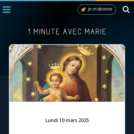
Je m'abonne
Accueil
La Messe
Aujourd'hui
Nous souten
◼︎
1000 Raisons de Croire
L'actualité de la semaine
La chaîne Youtube
La newsletter
Lundi 10 mars 2025
La vidéo de la semaine