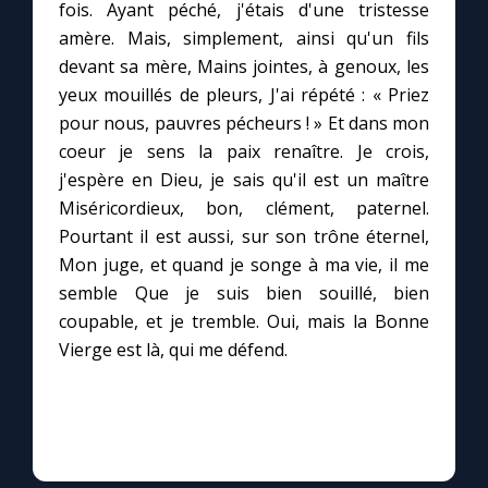
fois. Ayant péché, j'étais d'une tristesse
amère. Mais, simplement, ainsi qu'un fils
Le compte Tiktok
devant sa mère, Mains jointes, à genoux, les
yeux mouillés de pleurs, J'ai répété : « Priez
Le magazine
pour nous, pauvres pécheurs ! » Et dans mon
coeur je sens la paix renaître. Je crois,
Le site internet
j'espère en Dieu, je sais qu'il est un maître
Miséricordieux, bon, clément, paternel.
Pourtant il est aussi, sur son trône éternel,
Questions-réponses
Mon juge, et quand je songe à ma vie, il me
semble Que je suis bien souillé, bien
◼︎
Prier au quotidien
coupable, et je tremble. Oui, mais la Bonne
Vierge est là, qui me défend.
Avec Thérèse de Lisieux
L'Évangile chaque jour
Les premiers samedis du mois