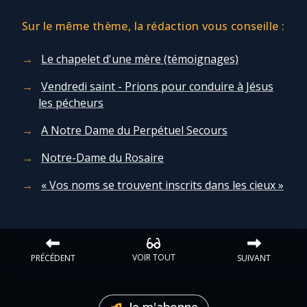
Sur le même thème, la rédaction vous conseille :
Marie qui défait les nœuds
Le chapelet d'une mère (témoignages)
Me consacrer à Jésus par Marie
Vendredi saint - Prions pour conduire à Jésus
les pécheurs
Mes intentions de prière
A Notre Dame du Perpétuel Secours
Une Minute avec Marie
Notre-Dame du Rosaire
« Vos noms se trouvent inscrits dans les cieux »
Une neuvaine
◼︎
À la une
VOIR TOUT
PRÉCÉDENT
SUIVANT
1000 Raisons de Croire
Je m'abonne