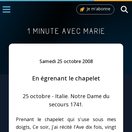
Je m'abonne
Accueil
La Messe
Aujourd'hui
Nous souten
Samedi 25 octobre 2008
◼︎
1000 Raisons de Croire
En égrenant le chapelet
L'actualité de la semaine
25 octobre - Italie. Notre Dame du
La chaîne Youtube
secours 1741.
La newsletter
Prenant le chapelet qui s'use sous mes
doigts, Ce soir, j'ai récité l'Ave dix fois, vingt
La vidéo de la semaine