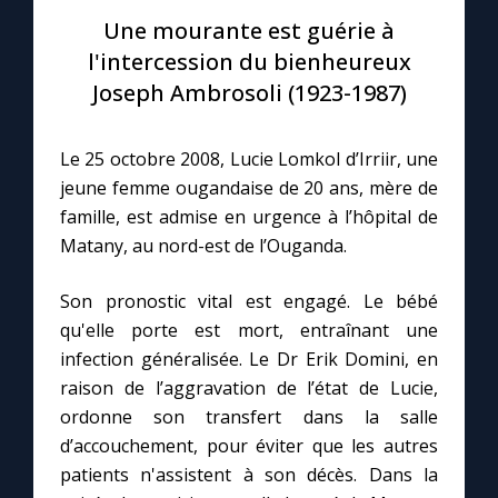
Une mourante est guérie à
Le compte Tiktok
l'intercession du bienheureux
Joseph Ambrosoli (1923-1987)
Le magazine
Le 25 octobre 2008, Lucie Lomkol d’Irriir, une
Le site internet
jeune femme ougandaise de 20 ans, mère de
famille, est admise en urgence à l’hôpital de
Questions-réponses
Matany, au nord-est de l’Ouganda.
Son pronostic vital est engagé. Le bébé
◼︎
Prier au quotidien
qu'elle porte est mort, entraînant une
infection généralisée. Le Dr Erik Domini, en
Avec Thérèse de Lisieux
raison de l’aggravation de l’état de Lucie,
ordonne son transfert dans la salle
L'Évangile chaque jour
d’accouchement, pour éviter que les autres
patients n'assistent à son décès. Dans la
Les premiers samedis du mois