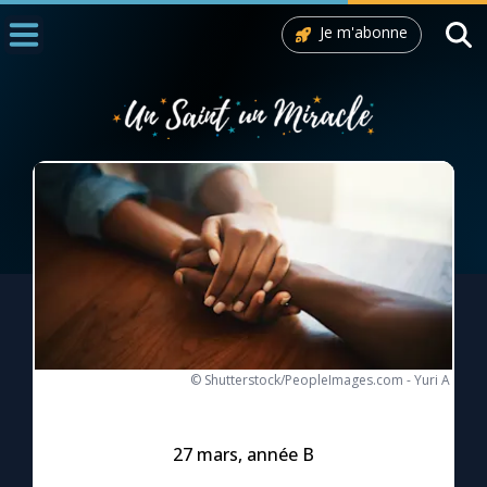
Je m'abonne
Accueil
La Messe
Aujourd'hui
Nous souten
◼︎
1000 Raisons de Croire
L'actualité de la semaine
La chaîne Youtube
© Shutterstock/PeopleImages.com - Yuri A
La newsletter
27 mars, année B
La vidéo de la semaine