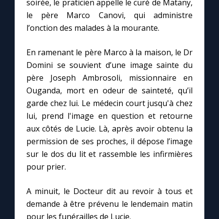
soirée, le praticien appelle le curé de Matany,
le père Marco Canovi, qui administre
Marie qui défait les nœuds
l’onction des malades à la mourante.
En ramenant le père Marco à la maison, le Dr
Me consacrer à Jésus par Marie
Domini se souvient d’une image sainte du
père Joseph Ambrosoli, missionnaire en
Mes intentions de prière
Ouganda, mort en odeur de sainteté, qu’il
garde chez lui. Le médecin court jusqu'à chez
Une Minute avec Marie
lui, prend l'image en question et retourne
aux côtés de Lucie. Là, après avoir obtenu la
Une neuvaine
permission de ses proches, il dépose l’image
sur le dos du lit et rassemble les infirmières
pour prier.
◼︎
À la une
A minuit, le Docteur dit au revoir à tous et
1000 Raisons de Croire
demande à être prévenu le lendemain matin
pour les funérailles de Lucie.