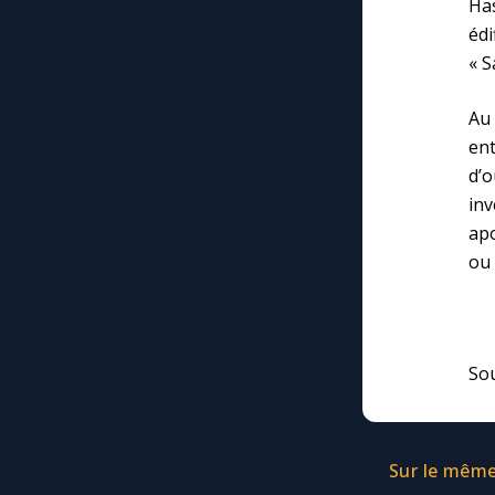
Has
éd
« S
Au
ent
d’o
in
apo
ou 
Sou
Sur le même 