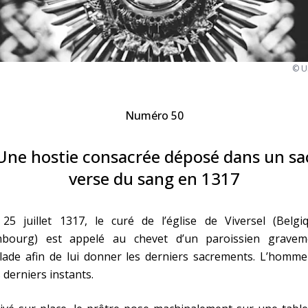
Faire un don
Marie de Nazareth
© U
sus
Numéro 50
Une hostie consacrée déposé dans un sa
verse du sang en 1317
arie
25 juillet 1317, le curé de l’église de Viversel (Belgiq
mbourg) est appelé au chevet d’un paroissien gravem
ade afin de lui donner les derniers sacrements. L’homme 
 derniers instants.