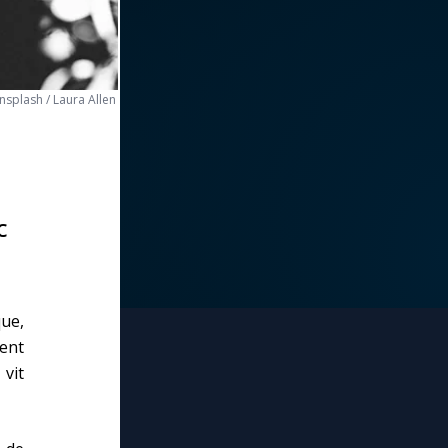
nsplash / Laura Allen
c
ue,
ent
vit