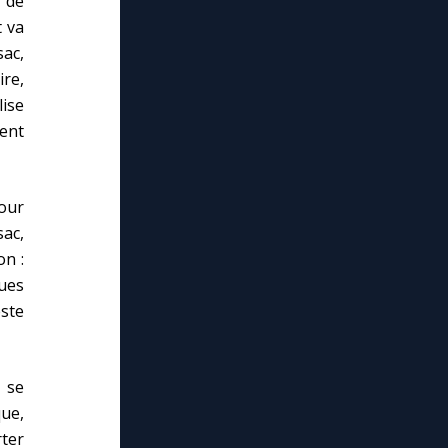
e de
t va
sac,
ire,
lise
ment
our
ac,
on :
ues
este
 se
ue,
rter