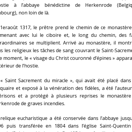
C
hostie à l’abbaye bénédictine de Herkenrode (Belgiq
bourg), non loin de là.
 1eraoût 1317, le prêtre prend le chemin de ce monastère
menant avec lui le ciboire et, le long du chemin, des fa
raordinaires se multiplient. Arrivé au monastère, il mont
s les religieux les tâches de sang couvrant le Saint-Sacrem
e moment, le « visage du Christ couronné d’épines » appara
ntérieur de l’hostie.
« Saint Sacrement du miracle », qui avait été placé dans
iquaire et exposé à la vénération des fidèles, a été l’auteu
érisons et a protégé à plusieurs reprises le monastère
kenrode de graves incendies.
relique eucharistique a été conservée dans l’abbaye jusq
96 puis transférée en 1804 dans l’église Saint-Quentin