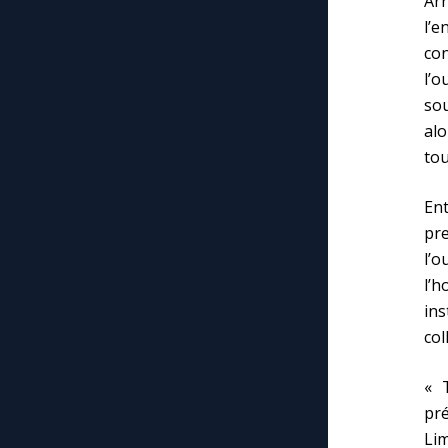
Arr
l’e
con
l’o
sou
alo
tou
Ent
pr
l’o
l’
ins
col
« 
pr
Lim