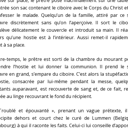
ivé sur place, le prêtre pose machinalement sur une tabl
ntrée son sac contenant le ciboire avec le Corps du Christ e
fesser le malade. Quelqu’un de la famille, attiré par ce 
uvre discrètement sans qu’on l’aperçoive. Il sort le cibo
lève délicatement le couvercle et introduit sa main. Il réa
rs qu’une hostie est à l’intérieur. Aussi remet-il rapide
t à sa place.
re-temps, le prêtre est sorti de la chambre du mourant p
endre l’hostie et lui donner la communion. Il prend le s
uvre en grand, s’empare du ciboire. C’est alors la stupéfacti
hostie, consacrée par lui-même pendant la messe, quelq
tants auparavant, est recouverte de sang et, de ce fait, r
lée au linge recouvrant le fond du récipient.
Troublé et épouvanté », prenant un vague prétexte, il
écipite dehors et court chez le curé de Lummen (Belgiq
bourg) à qui il raconte les faits. Celui-ci lui conseille d’appo