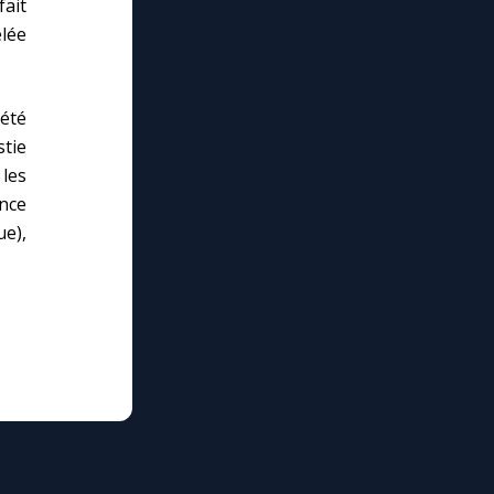
fait
lée
été
stie
les
nce
ue),