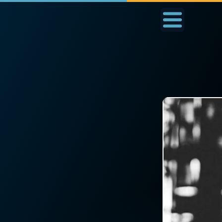
Accueil
La Messe
Aujourd'hui
Nous
◼︎
1000 Raisons de Croire
◼︎
Prier au quotidien
L'actualité de la
Avec Thérèse de Li
semaine
L'Évangile chaque j
La chaîne Youtube
Les premiers same
La newsletter
du mois