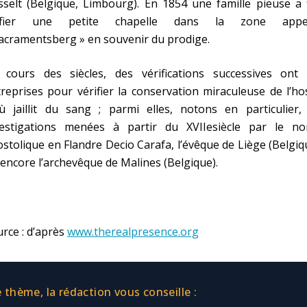
selt (Belgique, Limbourg). En 1854 une famille pieuse a 
ifier une petite chapelle dans la zone appe
acramentsberg » en souvenir du prodige.
 cours des siècles, des vérifications successives ont 
reprises pour vérifier la conservation miraculeuse de l’ho
ù jaillit du sang ; parmi elles, notons en particulier, 
vestigations menées à partir du XVIIesiècle par le no
stolique en Flandre Decio Carafa, l’évêque de Liège (Belgiq
encore l’archevêque de Malines (Belgique).
rce : d’après
www.therealpresence.org
thème, la rédaction vous conseille :