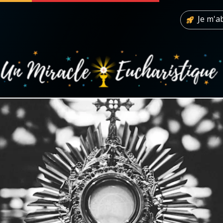
Je m'
 soutenir
À propos
Facebook
Infos légales
◼︎
À la une
sieux
1000 Raisons de Croire
our
Chapelet pour le monde
dis
Contact