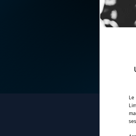
La vidéo de la semaine
Marie qui défait les
nœuds
Le compte Tiktok
Me consacrer à Jé
par Marie
Le magazine
Mes intentions de
Le site internet
prière
Questions-réponses
Une Minute avec M
Le 
Une neuvaine
Li
mal
ses