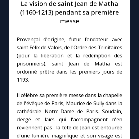
La vision de saint Jean de Matha
(1160-1213) pendant sa première
Le compte Tiktok
messe
Le magazine
Provençal d'origine, futur fondateur avec
saint Félix de Valois, de l'Ordre des Trinitaires
Le site internet
(pour la libération et la rédemption des
prisonniers), saint Jean de Matha est
Questions-réponses
ordonné prêtre dans les premiers jours de
1193.
◼︎
Prier au quotidien
Il célèbre sa première messe dans la chapelle
Avec Thérèse de Lisieux
de l'évêque de Paris, Maurice de Sully dans la
cathédrale Notre-Dame de Paris. Soudain,
clergé et laïcs qui l'accompagnent n'en
L'Évangile chaque jour
reviennent pas : la tête de Jean est entourée
d'une lumière magnifique et son visage est
Les premiers samedis du mois