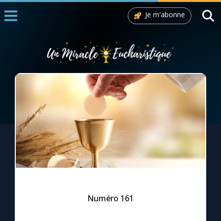
Je m'abonne
Accueil
La Messe
Aujourd'hui
Nous souten
◼︎
1000 Raisons de Croire
L'actualité de la semaine
La chaîne Youtube
La newsletter
Numéro 161
La vidéo de la semaine