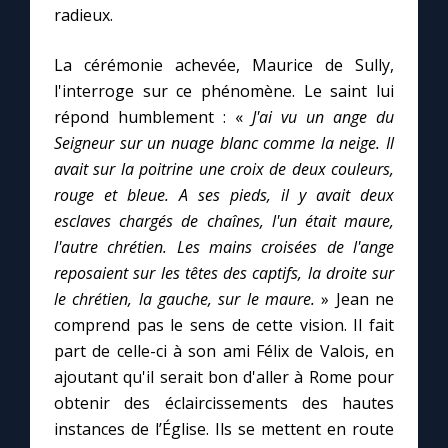
radieux.
Marie qui défait les nœuds
La cérémonie achevée, Maurice de Sully,
l'interroge sur ce phénomène. Le saint lui
Me consacrer à Jésus par Marie
répond humblement : «
J'ai vu un ange du
Seigneur sur un nuage blanc comme la neige. Il
avait sur la poitrine une croix de deux couleurs,
Mes intentions de prière
rouge et bleue. A ses pieds, il y avait deux
esclaves chargés de chaînes, l'un était maure,
Une Minute avec Marie
l'autre chrétien. Les mains croisées de l'ange
reposaient sur les têtes des captifs, la droite sur
Une neuvaine
le chrétien, la gauche, sur le maure.
» Jean ne
comprend pas le sens de cette vision. Il fait
part de celle-ci à son ami Félix de Valois, en
◼︎
À la une
ajoutant qu'il serait bon d'aller à Rome pour
1000 Raisons de Croire
obtenir des éclaircissements des hautes
instances de l’Église. Ils se mettent en route