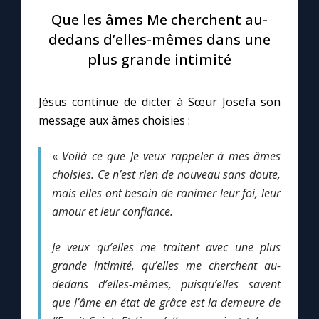
Que les âmes Me cherchent au-
Le compte Tiktok
dedans d’elles-mêmes dans une
plus grande intimité
Le magazine
Jésus continue de dicter à Sœur Josefa son
Le site internet
message aux âmes choisies :
«
Voilà ce que Je veux rappeler à mes âmes
Questions-réponses
choisies. Ce n’est rien de nouveau sans doute,
mais elles ont besoin de ranimer leur foi, leur
◼︎
Prier au quotidien
amour et leur confiance.
Avec Thérèse de Lisieux
Je veux qu’elles me traitent avec une plus
grande intimité, qu’elles me cherchent au-
L'Évangile chaque jour
dedans d’elles-mêmes, puisqu’elles savent
que l’âme en état de grâce est la demeure de
Les premiers samedis du mois