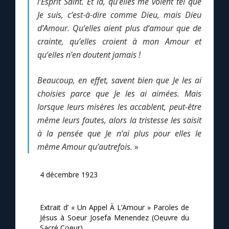
l’Esprit Saint. Et là, qu’elles me voient tel que
Je suis, c’est-à-dire comme Dieu, mais Dieu
d’Amour. Qu’elles aient plus d’amour que de
Marie qui défait les nœuds
crainte, qu’elles croient à mon Amour et
qu’elles n’en doutent jamais !
Me consacrer à Jésus par Marie
Beaucoup, en effet, savent bien que Je les ai
Mes intentions de prière
choisies parce que Je les ai aimées. Mais
lorsque leurs misères les accablent, peut-être
Une Minute avec Marie
même leurs fautes, alors la tristesse les saisit
à la pensée que Je n’ai plus pour elles le
Une neuvaine
même Amour qu’autrefois.
»
4 décembre 1923
◼︎
À la une
1000 Raisons de Croire
Extrait d’ « Un Appel À L’Amour » Paroles de
Jésus à Soeur Josefa Menendez (Oeuvre du
Sacré Coeur)