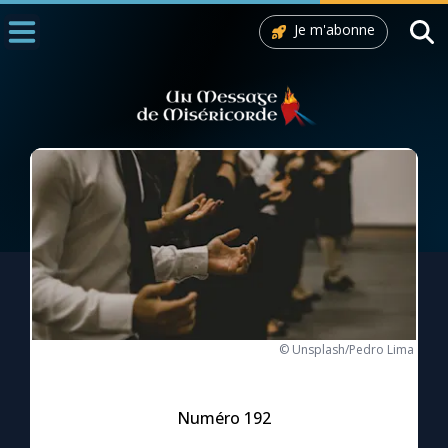
Je m'abonne
Accueil
La Messe
Aujourd'hui
Nous souten
◼︎
1000 Raisons de Croire
L'actualité de la semaine
La chaîne Youtube
© Unsplash/Pedro Lima
La newsletter
Numéro 192
La vidéo de la semaine