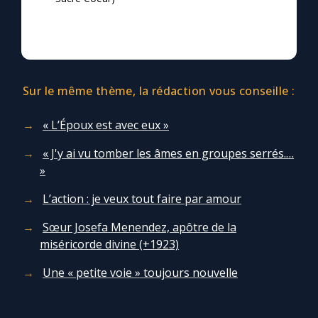
Chapelet pour le monde
Contact
Faire un don
Sur le même thème, la rédaction vous conseille :
« L’Époux est avec eux »
Marie de Nazareth
« J'y ai vu tomber les âmes en groupes serrés.…
»
L’action : je veux tout faire par amour
Sœur Josefa Menendez, apôtre de la
miséricorde divine (+1923)
Une « petite voie » toujours nouvelle