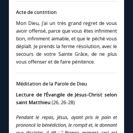
Acte de contrition
Marie qui défait les nœuds
Mon Dieu, j’ai un très grand regret de vous
avoir offensé, parce que vous êtes infiniment
Me consacrer à Jésus par Marie
bon, infiniment aimable, et que le péché vous
déplaît. Je prends la ferme résolution, avec le
Mes intentions de prière
secours de votre Sainte Grâce, de ne plus
vous offenser et de faire pénitence.
Une Minute avec Marie
Méditation de la Parole de Dieu
Une neuvaine
Lecture de l’Évangile de Jésus-Christ selon
saint Matthieu
(26, 26-28)
◼︎
À la une
Pendant le repas, Jésus, ayant pris le pain et
1000 Raisons de Croire
prononcé la bénédiction, le rompit et, le donnant
aux disciples, il dit : " Prenez, mangez, ceci est