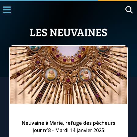
Accueil
La Messe
Aujourd'hui
Nous souten
◼︎
1000 Raisons de Croire
L'actualité de la semaine
La chaîne Youtube
La newsletter
Neuvaine à Marie, refuge des pécheurs
Jour nº8 - Mardi 14 janvier 2025
La vidéo de la semaine