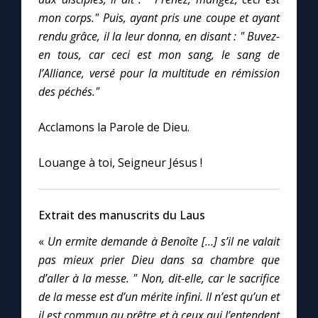
Chapelet pour le monde
mon corps." Puis, ayant pris une coupe et ayant
rendu grâce, il la leur donna, en disant : " Buvez-
Contact
en tous, car ceci est mon sang, le sang de
l’Alliance, versé pour la multitude en rémission
Faire un don
des péchés."
Marie de Nazareth
Acclamons la Parole de Dieu.
Louange à toi, Seigneur Jésus !
Extrait des manuscrits du Laus
«
Un ermite demande à Benoîte […] s’il ne valait
pas mieux prier Dieu dans sa chambre que
d’aller à la messe. " Non, dit-elle, car le sacrifice
de la messe est d’un mérite infini. Il n’est qu’un et
il est commun au prêtre et à ceux qui l’entendent