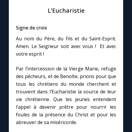
L’Eucharistie
Le compte Tiktok
Signe de croix
Le magazine
Au nom du Père, du Fils et du Saint-Esprit.
Amen. Le Seigneur soit avec vous ! Et avec
Le site internet
votre esprit !
Questions-réponses
Par l’intercession de la Vierge Marie, refuge
des pécheurs, et de Benoîte, prions pour que
tous les chrétiens du monde cherchent et
◼︎
Prier au quotidien
trouvent dans l’Eucharistie la source de leur
Avec Thérèse de Lisieux
vie chrétienne. Que les jeunes entendent
l’appel à devenir prêtre pour nourrir les
foules de la présence du Christ et pour les
L'Évangile chaque jour
abreuver de sa miséricorde.
Les premiers samedis du mois