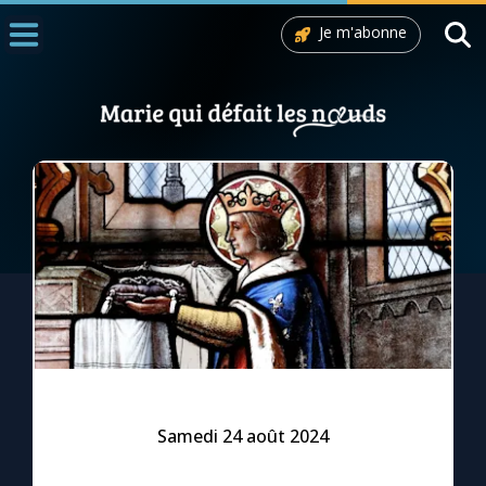
Je m'abonne
Accueil
La Messe
Aujourd'hui
Nous souten
◼︎
1000 Raisons de Croire
L'actualité de la semaine
La chaîne Youtube
La newsletter
Samedi 24 août 2024
La vidéo de la semaine