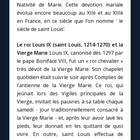
Nativité de Marie. Cette dévotion mariale
évolua encore beaucoup au XIIè et au XIIIè
Marie qui défait les nœuds
en France, en ce siècle que l’on nomme ‘ le
siècle de saint Louis’.
Me consacrer à Jésus par Marie
Le roi Louis IX (saint Louis, 1214-1270) et la
Vierge Marie
Louis IX, canonisé dès 1297 par
Mes intentions de prière
le pape Boniface VIII, fut un « roi chevalier »
très dévot de la Vierge Marie. Son chapelet
Une Minute avec Marie
quotidien était suivi le soir après Complies de
l’antienne de la Vierge Marie. Ce roi, qui
Une neuvaine
jeûnait lors des Vigiles principales de la
Vierge, invitait les pauvres à sa table chaque
samedi - jour traditionnellement consacré à
◼︎
À la une
la Vierge Marie - et, après leur avoir lavé les
1000 Raisons de Croire
pieds, leur donnait en les quittant de quoi
vivre. En outre, saint Louis effectua de