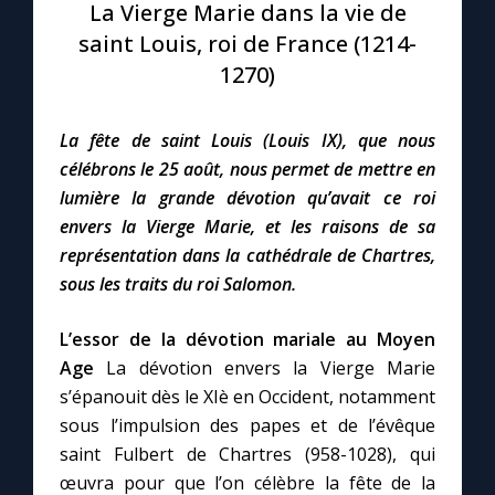
La Vierge Marie dans la vie de
saint Louis, roi de France (1214-
Le compte Tiktok
1270)
Le magazine
La fête de saint Louis (Louis IX), que nous
célébrons le 25 août, nous permet de mettre en
Le site internet
lumière la grande dévotion qu’avait ce roi
envers la Vierge Marie, et les raisons de sa
Questions-réponses
représentation dans la cathédrale de Chartres,
sous les traits du roi Salomon.
◼︎
Prier au quotidien
L’essor de la dévotion mariale au Moyen
Avec Thérèse de Lisieux
Age
La dévotion envers la Vierge Marie
s’épanouit dès le XIè en Occident, notamment
sous l’impulsion des papes et de l’évêque
L'Évangile chaque jour
saint Fulbert de Chartres (958-1028), qui
œuvra pour que l’on célèbre la fête de la
Les premiers samedis du mois