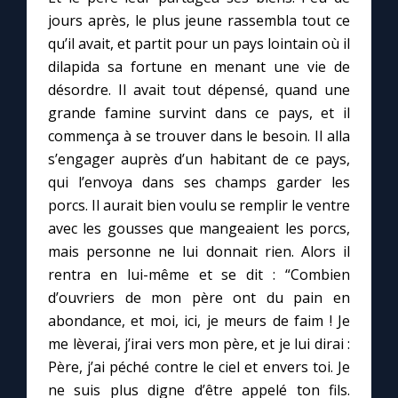
jours après, le plus jeune rassembla tout ce
qu’il avait, et partit pour un pays lointain où il
Marie qui défait les nœuds
dilapida sa fortune en menant une vie de
désordre. Il avait tout dépensé, quand une
Me consacrer à Jésus par Marie
grande famine survint dans ce pays, et il
commença à se trouver dans le besoin. Il alla
Mes intentions de prière
s’engager auprès d’un habitant de ce pays,
qui l’envoya dans ses champs garder les
Une Minute avec Marie
porcs. Il aurait bien voulu se remplir le ventre
avec les gousses que mangeaient les porcs,
mais personne ne lui donnait rien. Alors il
Une neuvaine
rentra en lui-même et se dit : “Combien
d’ouvriers de mon père ont du pain en
◼︎
À la une
abondance, et moi, ici, je meurs de faim ! Je
me lèverai, j’irai vers mon père, et je lui dirai :
1000 Raisons de Croire
Père, j’ai péché contre le ciel et envers toi. Je
ne suis plus digne d’être appelé ton fils.