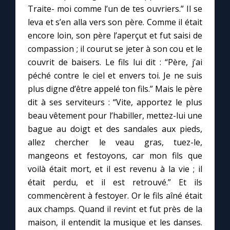
Chapelet pour le monde
Traite- moi comme l’un de tes ouvriers.” Il se
leva et s’en alla vers son père. Comme il était
Contact
encore loin, son père l’aperçut et fut saisi de
compassion ; il courut se jeter à son cou et le
Faire un don
couvrit de baisers. Le fils lui dit : “Père, j’ai
péché contre le ciel et envers toi. Je ne suis
plus digne d’être appelé ton fils.” Mais le père
Marie de Nazareth
dit à ses serviteurs : “Vite, apportez le plus
beau vêtement pour l’habiller, mettez-lui une
bague au doigt et des sandales aux pieds,
allez chercher le veau gras, tuez-le,
mangeons et festoyons, car mon fils que
voilà était mort, et il est revenu à la vie ; il
était perdu, et il est retrouvé.” Et ils
commencèrent à festoyer. Or le fils aîné était
aux champs. Quand il revint et fut près de la
maison, il entendit la musique et les danses.