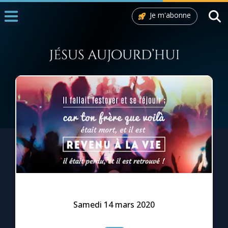
Je m'abonne
Accueil
La Messe
Aujourd'hui
Nous souten
◼︎
1000 Raisons de Croire
L'actualité de la semaine
La chaîne Youtube
La newsletter
Samedi 14 mars 2020
La vidéo de la semaine