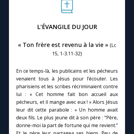
Le compte Tiktok
L'ÉVANGILE DU JOUR
Le magazine
« Ton frère est revenu à la vie »
(Lc
Le site internet
15, 1-3.11-32)
Questions-réponses
En ce temps-là, les publicains et les pécheurs
venaient tous à Jésus pour l’écouter. Les
pharisiens et les scribes récriminaient contre
◼︎
Prier au quotidien
lui : « Cet homme fait bon accueil aux
Avec Thérèse de Lisieux
pécheurs, et il mange avec eux ! » Alors Jésus
leur dit cette parabole : « Un homme avait
L'Évangile chaque jour
deux fils. Le plus jeune dit à son père : “Père,
donne-moi la part de fortune qui me revient.”
Et le père leur partagea ses biens. Peu de
Les premiers samedis du mois