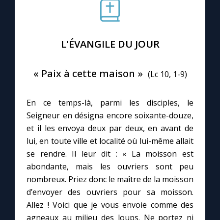
Le compte Tiktok
L'ÉVANGILE DU JOUR
Le magazine
« Paix à cette maison »
(Lc 10, 1-9)
Le site internet
En ce temps-là, parmi les disciples, le
Questions-réponses
Seigneur en désigna encore soixante-douze,
et il les envoya deux par deux, en avant de
lui, en toute ville et localité où lui-même allait
◼︎
Prier au quotidien
se rendre. Il leur dit : « La moisson est
Avec Thérèse de Lisieux
abondante, mais les ouvriers sont peu
nombreux. Priez donc le maître de la moisson
L'Évangile chaque jour
d’envoyer des ouvriers pour sa moisson.
Allez ! Voici que je vous envoie comme des
agneaux au milieu des loups. Ne portez ni
Les premiers samedis du mois