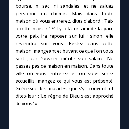
bourse, ni sac, ni sandales, et ne saluez
personne en chemin. Mais dans toute
Marie qui défait les nœuds
maison où vous entrerez, dites d’abord : ‘Paix
à cette maison.’ S’il y a là un ami de la paix,
Me consacrer à Jésus par Marie
votre paix ira reposer sur lui ; sinon, elle
reviendra sur vous. Restez dans cette
Mes intentions de prière
maison, mangeant et buvant ce que l’on vous
sert ; car l’ouvrier mérite son salaire. Ne
Une Minute avec Marie
passez pas de maison en maison. Dans toute
ville où vous entrerez et où vous serez
accueillis, mangez ce qui vous est présenté.
Une neuvaine
Guérissez les malades qui s’y trouvent et
dites-leur : ‘Le règne de Dieu s’est approché
◼︎
À la une
de vous.’ »
1000 Raisons de Croire