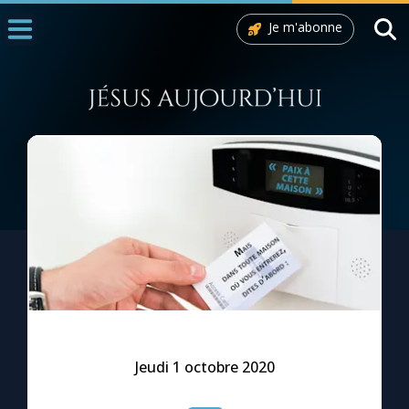
Je m'abonne
Accueil
La Messe
Aujourd'hui
Nous souten
◼︎
1000 Raisons de Croire
L'actualité de la semaine
La chaîne Youtube
La newsletter
Jeudi 1 octobre 2020
La vidéo de la semaine