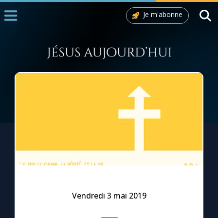
Je m'abonne
Accueil
La Messe
Aujourd'hui
Nous souten
◼︎
1000 Raisons de Croire
L'actualité de la semaine
La chaîne Youtube
La newsletter
Vendredi 3 mai 2019
La vidéo de la semaine