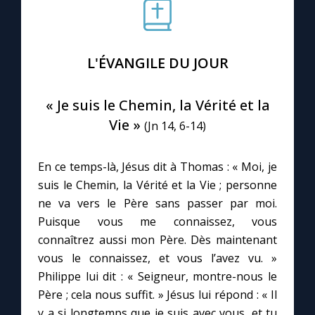
Le compte Tiktok
L'ÉVANGILE DU JOUR
Le magazine
« Je suis le Chemin, la Vérité et la
Le site internet
Vie »
(Jn 14, 6-14)
Questions-réponses
En ce temps-là, Jésus dit à Thomas : « Moi, je
suis le Chemin, la Vérité et la Vie ; personne
ne va vers le Père sans passer par moi.
◼︎
Prier au quotidien
Puisque vous me connaissez, vous
Avec Thérèse de Lisieux
connaîtrez aussi mon Père. Dès maintenant
vous le connaissez, et vous l’avez vu. »
L'Évangile chaque jour
Philippe lui dit : « Seigneur, montre-nous le
Père ; cela nous suffit. » Jésus lui répond : « Il
y a si longtemps que je suis avec vous, et tu
Les premiers samedis du mois