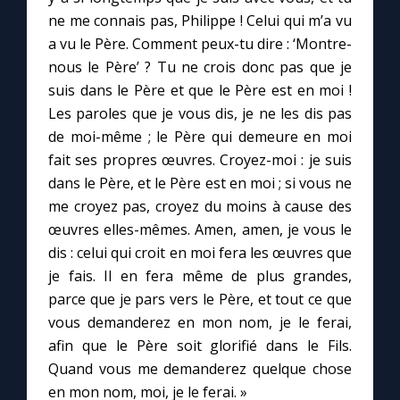
ne me connais pas, Philippe ! Celui qui m’a vu
a vu le Père. Comment peux-tu dire : ‘Montre-
Marie qui défait les nœuds
nous le Père’ ? Tu ne crois donc pas que je
suis dans le Père et que le Père est en moi !
Me consacrer à Jésus par Marie
Les paroles que je vous dis, je ne les dis pas
de moi-même ; le Père qui demeure en moi
Mes intentions de prière
fait ses propres œuvres. Croyez-moi : je suis
dans le Père, et le Père est en moi ; si vous ne
Une Minute avec Marie
me croyez pas, croyez du moins à cause des
œuvres elles-mêmes. Amen, amen, je vous le
dis : celui qui croit en moi fera les œuvres que
Une neuvaine
je fais. Il en fera même de plus grandes,
parce que je pars vers le Père, et tout ce que
◼︎
À la une
vous demanderez en mon nom, je le ferai,
afin que le Père soit glorifié dans le Fils.
1000 Raisons de Croire
Quand vous me demanderez quelque chose
en mon nom, moi, je le ferai. »