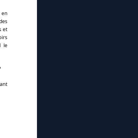
 en
 des
s et
irs
l le
?
ant
lose