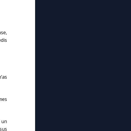
nse,
edis
’as
mes
 un
ésus