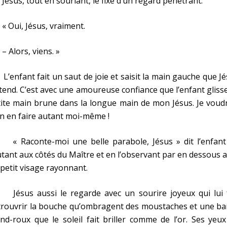
us, tout en souriant, le fixe d’un regard pénétrant.
Oui, Jésus, vraiment.
Alors, viens. »
nfant fait un saut de joie et saisit la main gauche que J
 tend. C’est avec une amoureuse confiance que l’enfant gliss
ite main brune dans la longue main de mon Jésus. Je voud
n en faire autant moi-même !
Raconte-moi une belle parabole, Jésus » dit l’enfant
tant aux côtés du Maître et en l’observant par en dessous 
petit visage rayonnant.
sus aussi le regarde avec un sourire joyeux qui lui f
trouvrir la bouche qu’ombragent des moustaches et une ba
nd-roux que le soleil fait briller comme de l’or. Ses yeu