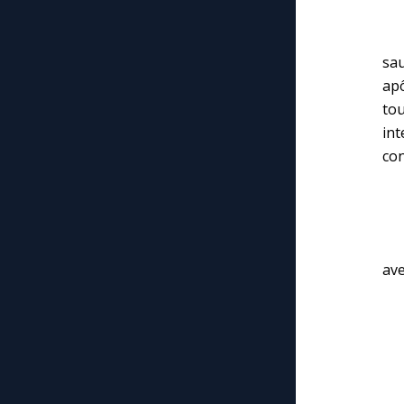
(…
sau
apô
to
int
con
« J
– 
ave
– E
– 