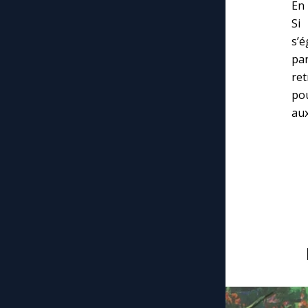
En 
Si
s’é
par
ret
pou
aux