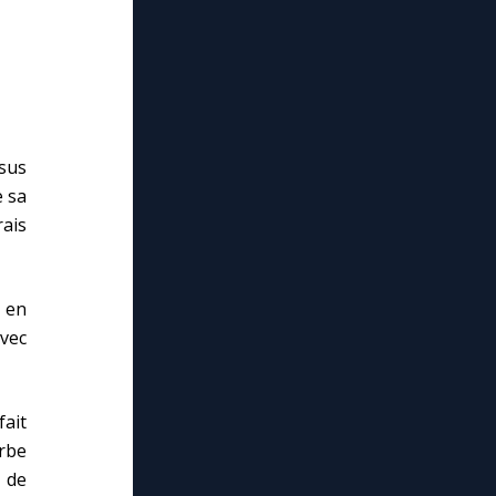
ésus
e sa
rais
 en
avec
ait
rbe
x de