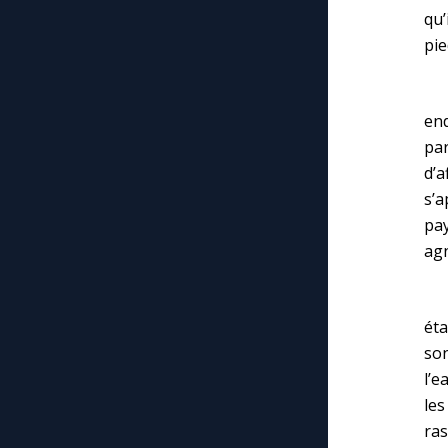
qu’
pie
« 
en
par
d’
s’a
pay
ag
Il
éta
son
l’e
le
ras