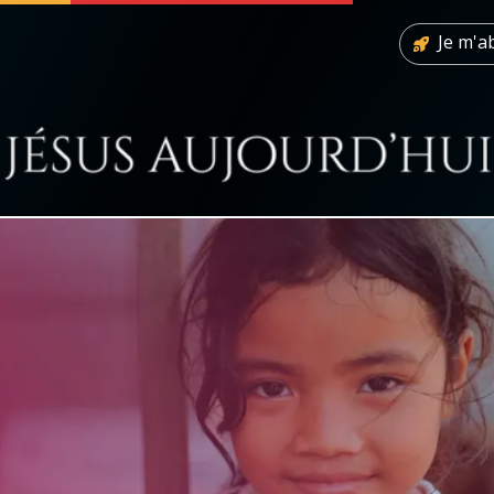
Je m'
 soutenir
À propos
Facebook
Infos légales
◼︎
À la une
sieux
1000 Raisons de Croire
our
Chapelet pour le monde
dis
Contact