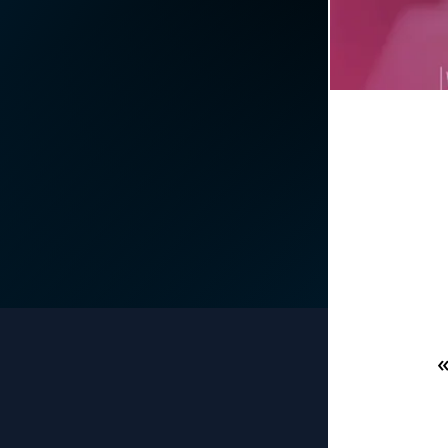
La vidéo de la semaine
Marie qui défait les
nœuds
Le compte Tiktok
Me consacrer à Jé
par Marie
Le magazine
Mes intentions de
Le site internet
prière
Questions-réponses
Une Minute avec M
Une neuvaine
«