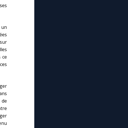
ses
 un
ées
 sur
les
s ce
 ces
ger
Dans
 de
ntre
ger
venu