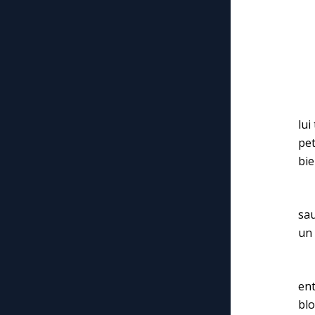
Jés
« 
– 
L’e
lui
pet
bie
« 
sau
un 
Jé
en
blo