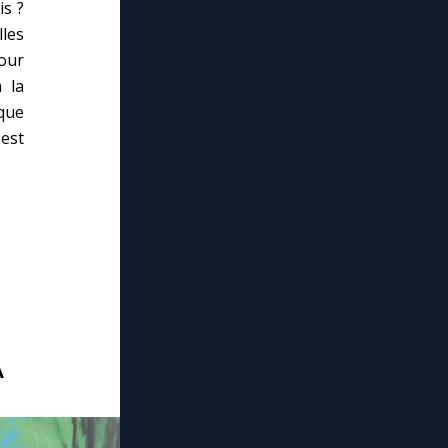
is ?
les
pour
à la
 que
 est
A