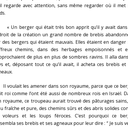
il regarde avec attention, sans même regarder où il met 
ds.
Un berger qui était très bon apprit qu’il y avait dans
droit de la création un grand nombre de brebis abandonn
 des bergers qui étaient mauvais. Elles étaient en danger
affreux chemins, dans des herbages empoisonnés et el
pprochaient de plus en plus de sombres ravins. Il alla dan
s et, déposant tout ce qu’il avait, il acheta ces brebis et
neaux.
 voulait les amener dans son royaume, parce que ce ber
it roi comme l’ont été aussi de nombreux rois en Israël. 
 royaume, ce troupeau aurait trouvé des pâturages sains,
au fraîche et pure, des chemins sûrs et des abris solides co
s voleurs et les loups féroces. C’est pourquoi ce ber
sembla ses brebis et ses agneaux pour leur dire : “ Je suis 