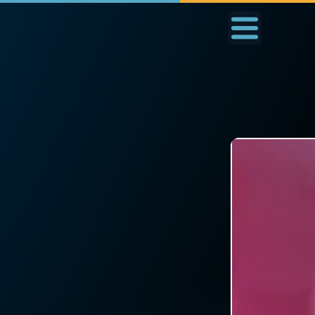
Accueil
La Messe
Aujourd'hui
Nous
◼︎
1000 Raisons de Croire
◼︎
Prier au quotidien
L'actualité de la
Avec Thérèse de Li
semaine
L'Évangile chaque j
La chaîne Youtube
Les premiers same
La newsletter
du mois