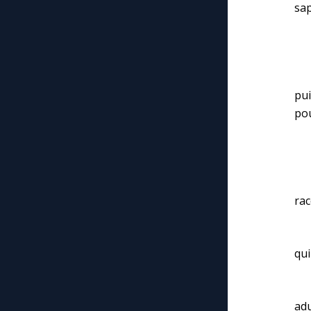
sap
« Q
– C
pui
pou
– 
– 
rac
– 
qui
L’
adu