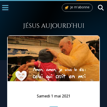
Je m'abonne
Accueil
La Messe
Aujourd'hui
Nous souten
◼︎
1000 Raisons de Croire
L'actualité de la semaine
La chaîne Youtube
La newsletter
Samedi 1 mai 2021
La vidéo de la semaine