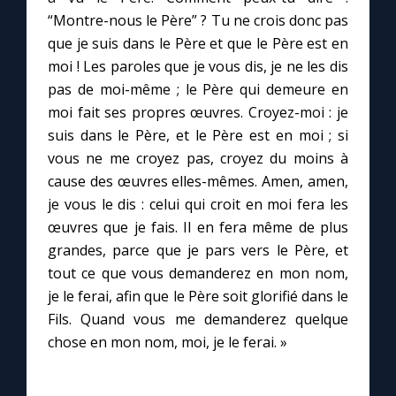
“Montre-nous le Père” ? Tu ne crois donc pas
que je suis dans le Père et que le Père est en
Marie qui défait les nœuds
moi ! Les paroles que je vous dis, je ne les dis
pas de moi-même ; le Père qui demeure en
Me consacrer à Jésus par Marie
moi fait ses propres œuvres. Croyez-moi : je
suis dans le Père, et le Père est en moi ; si
Mes intentions de prière
vous ne me croyez pas, croyez du moins à
cause des œuvres elles-mêmes. Amen, amen,
Une Minute avec Marie
je vous le dis : celui qui croit en moi fera les
œuvres que je fais. Il en fera même de plus
grandes, parce que je pars vers le Père, et
Une neuvaine
tout ce que vous demanderez en mon nom,
je le ferai, afin que le Père soit glorifié dans le
◼︎
À la une
Fils. Quand vous me demanderez quelque
chose en mon nom, moi, je le ferai. »
1000 Raisons de Croire