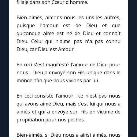
filiale dans son Cœur d'homme.
Marie qui défait les nœuds
Bien-aimés, aimons-nous les uns les autres,
puisque l'amour est de Dieu et que
quiconque aime est né de Dieu et connaît
Me consacrer à Jésus par Marie
Dieu. Celui qui n'aime pas n'a pas connu
Dieu, car Dieu est Amour.
Mes intentions de prière
En ceci s'est manifesté l'amour de Dieu pour
Une Minute avec Marie
nous : Dieu a envoyé son Fils unique dans le
monde afin que nous vivions par lui.
Une neuvaine
En ceci consiste l'amour : ce n'est pas nous
qui avons aimé Dieu, mais c'est lui qui nous a
◼︎
À la une
aimés et qui a envoyé son Fils en victime de
propitiation pour nos péchés.
1000 Raisons de Croire
Bien-aimés, si Dieu nous a ainsi aimés, nous