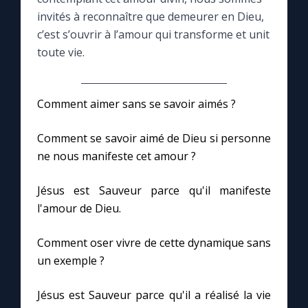
invités à reconnaître que demeurer en Dieu,
Le compte Tiktok
c’est s’ouvrir à l’amour qui transforme et unit
toute vie.
Le magazine
Comment aimer sans se savoir aimés ?
Le site internet
Comment se savoir aimé de Dieu si personne
Questions-réponses
ne nous manifeste cet amour ?
Jésus est Sauveur parce qu'il manifeste
◼︎
Prier au quotidien
l'amour de Dieu.
Avec Thérèse de Lisieux
Comment oser vivre de cette dynamique sans
un exemple ?
L'Évangile chaque jour
Jésus est Sauveur parce qu'il a réalisé la vie
Les premiers samedis du mois