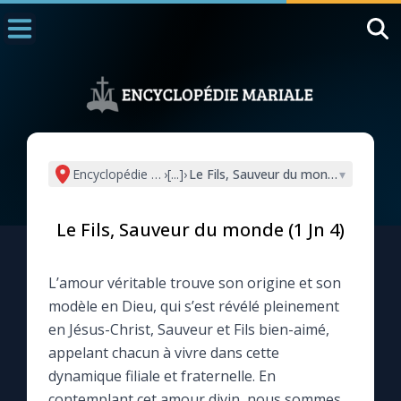
Accueil
La Messe
Aujourd'hui
Nous souten
Encyclopédie mariale
›
[...]
›
Le Fils, Sauveur du monde (1 Jn 4)
▾
◼︎
1000 Raisons de Croire
Le Fils, Sauveur du monde (1 Jn 4)
L'actualité de la semaine
L’amour véritable trouve son origine et son
La chaîne Youtube
modèle en Dieu, qui s’est révélé pleinement
en Jésus-Christ, Sauveur et Fils bien-aimé,
La newsletter
appelant chacun à vivre dans cette
dynamique filiale et fraternelle. En
La vidéo de la semaine
contemplant cet amour divin, nous sommes