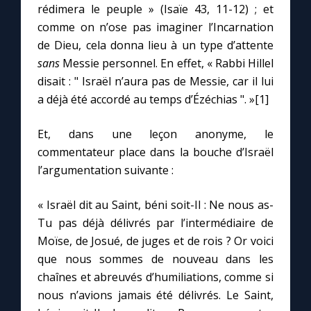
rédimera le peuple » (Isaïe 43, 11-12) ; et
comme on n’ose pas imaginer l’Incarnation
Marie qui défait les nœuds
de Dieu, cela donna lieu à un type d’attente
sans
Messie personnel. En effet, « Rabbi Hillel
Me consacrer à Jésus par Marie
disait : " Israël n’aura pas de Messie, car il lui
a déjà été accordé au temps d’Ézéchias ". »[1]
Mes intentions de prière
Et, dans une leçon anonyme, le
commentateur place dans la bouche d’Israël
Une Minute avec Marie
l’argumentation suivante :
Une neuvaine
« Israël dit au Saint, béni soit-Il : Ne nous as-
Tu pas déjà délivrés par l’intermédiaire de
Moïse, de Josué, de juges et de rois ? Or voici
◼︎
À la une
que nous sommes de nouveau dans les
1000 Raisons de Croire
chaînes et abreuvés d’humiliations, comme si
nous n’avions jamais été délivrés. Le Saint,