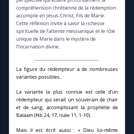
perspective qui éclaire profondément la
compréhension chrétienne de la rédemption
Le compte Tiktok
accomplie en Jésus-Christ, Fils de Marie.
Cette réflexion invite à saisir la richesse
spirituelle de l’attente messianique et le rôle
Le magazine
unique de Marie dans le mystère de
l’Incarnation divine.
Le site internet
Questions-réponses
La figure du rédempteur a de nombreuses
variantes possibles.
◼︎
Prier au quotidien
La variante la plus connue est celle d’un
Avec Thérèse de Lisieux
rédempteur qui serait un souverain de chair
et de sang, accomplissant la prophétie de
Balaam (Nb 24, 17, Isaïe 11, 1-10).
L'Évangile chaque jour
Mais il est écrit aussi : « Dieu lui-même
Les premiers samedis du mois