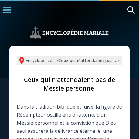
Accueil
La Messe
Aujourd'hui
Nous souten
Encyclopédie mariale
›
[...]
›
Ceux qui n’attendaient pas de Messie p
▾
◼︎
1000 Raisons de Croire
Ceux qui n’attendaient pas de
L'actualité de la semaine
Messie personnel
La chaîne Youtube
Dans la tradition biblique et juive, la figure du
Rédempteur oscille entre l’attente d’un
La newsletter
Messie personnel et la conviction que Dieu
seul assurera la délivrance éternelle, une
La vidéo de la semaine