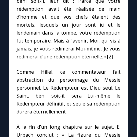
béni soit-Il, leur dit : Parce que votre
Chapelet pour le monde
rédemption avait été réalisée de main
d’homme et que vos chefs étaient des
Contact
mortels, lesquels un jour sont ici et le
lendemain dans la tombe, votre rédemption
Faire un don
fut temporaire. Mais à l’avenir, Moi, qui vis à
jamais, je vous rédimerai Moi-même, Je vous
Marie de Nazareth
rédimerai d’une rédemption éternelle. »[2]
Comme Hillel, ce commentateur fait
abstraction du personnage du Messie
personnel. Le Rédempteur est Dieu seul. Le
Saint, béni soit-il, sera Lui-même le
Rédempteur définitif, et seule sa rédemption
durera éternellement.
À la fin d’un long chapitre sur le sujet, E.
Urbach conclut : « La figure du Messie