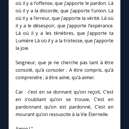
où il y a l’offense, que j’apporte le pardon. Là
où il y a la discorde, que j’apporte l’union. Là
Marie qui défait les nœuds
où il y a l’erreur, que j’apporte la vérité. Là où
il y a le désespoir, que j’apporte l’espérance.
Me consacrer à Jésus par Marie
Là où il y a les ténèbres, que j’apporte ta
Lumière Là où il y a la tristesse, que j’apporte
la joie.
Mes intentions de prière
Seigneur, que je ne cherche pas tant à être
Une Minute avec Marie
consolé, qu’à consoler ; A être compris, qu’à
comprendre ; à être aimé, qu’à aimer.
Une neuvaine
Car : c’est en se donnant qu’on reçoit, C’est
en s’oubliant qu’on se trouve, C’est en
◼︎
À la une
pardonnant qu’on est pardonné, C’est en
1000 Raisons de Croire
mourant qu’on ressuscite à la Vie Éternelle.
Amen ! "