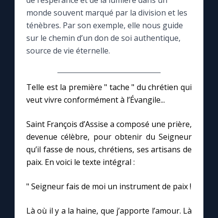
de l’espérance et de la lumière dans un
monde souvent marqué par la division et les
Le compte Tiktok
ténèbres. Par son exemple, elle nous guide
sur le chemin d’un don de soi authentique,
source de vie éternelle.
Le magazine
Le site internet
Telle est la première " tache " du chrétien qui
veut vivre conformément à l’Évangile...
Questions-réponses
Saint François d’Assise a composé une prière,
devenue célèbre, pour obtenir du Seigneur
◼︎
Prier au quotidien
qu’il fasse de nous, chrétiens, ses artisans de
Avec Thérèse de Lisieux
paix. En voici le texte intégral :
" Seigneur fais de moi un instrument de paix !
L'Évangile chaque jour
Là où il y a la haine, que j’apporte l’amour. Là
Les premiers samedis du mois