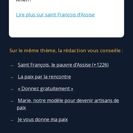
Chapelet pour le monde
Lire plus sur saint François d’Assise
Contact
Faire un don
Sur le même thème, la rédaction vous conseille :
Marie de Nazareth
Saint François, le pauvre d’Assise (+1226)
La paix par la rencontre
« Donnez gratuitement »
Marie, notre modèle pour devenir artisans de
paix
Je vous donne ma paix