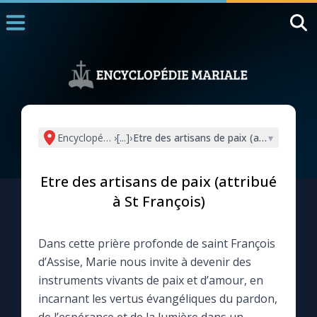
Accueil
La Messe
Aujourd'hui
Nous souten
Encyclopédie mariale
›
[...]
›
Etre des artisans de paix (attribué à St 
▾
◼︎
1000 Raisons de Croire
Etre des artisans de paix (attribué
L'actualité de la semaine
à St François)
La chaîne Youtube
Dans cette prière profonde de saint François
d’Assise, Marie nous invite à devenir des
La newsletter
instruments vivants de paix et d’amour, en
incarnant les vertus évangéliques du pardon,
La vidéo de la semaine