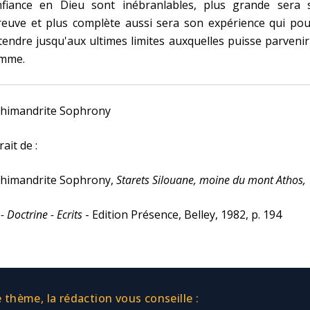
nfiance en Dieu sont inébranlables, plus grande sera 
reuve et plus complète aussi sera son expérience qui pou
tendre jusqu'aux ultimes limites auxquelles puisse parveni
mme.
chimandrite Sophrony
rait de :
chimandrite Sophrony,
Starets Silouane, moine du mont Athos,
 - Doctrine - Ecrits
- Edition Présence, Belley, 1982, p. 194
thème, la rédaction vous conseille :