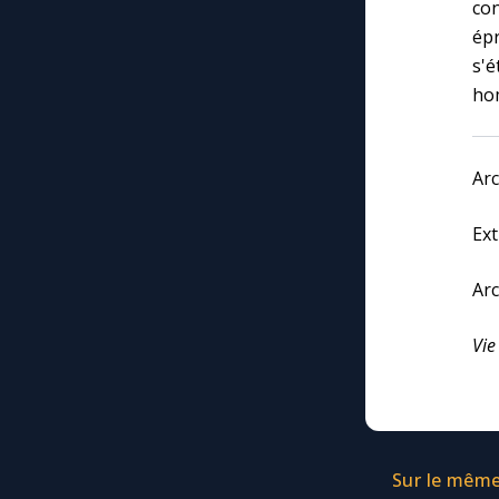
co
ép
s'é
ho
Ar
Ext
Ar
Vie
Sur le même 