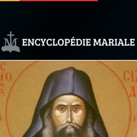
 soutenir
À propos
Facebook
Infos légales
◼︎
À la une
sieux
1000 Raisons de Croire
our
Chapelet pour le monde
dis
Contact