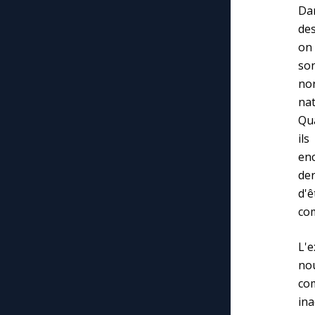
Dan
des
on 
so
nor
nat
Qua
ils
en
der
d'
com
L'e
no
com
ina