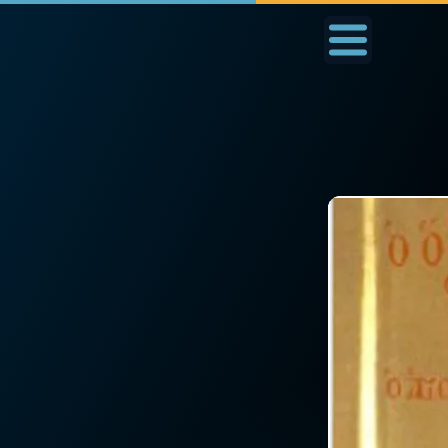
Accueil
La Messe
Aujourd'hui
Nous
◼︎
1000 Raisons de Croire
◼︎
Prier au quotidien
L'actualité de la
Avec Thérèse de Li
semaine
L'Évangile chaque j
La chaîne Youtube
Les premiers same
La newsletter
du mois