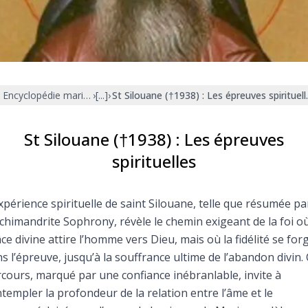
Faire un don
Marie de Nazareth
sus
Encyclopédie mariale
›
[...]
›
St Silouane (†1938) : Les épreuves spirituell
St Silouane (†1938) : Les épreuves
spirituelles
arie
xpérience spirituelle de saint Silouane, telle que résumée pa
rchimandrite Sophrony, révèle le chemin exigeant de la foi où
ce divine attire l’homme vers Dieu, mais où la fidélité se for
s l’épreuve, jusqu’à la souffrance ultime de l’abandon divin.
cours, marqué par une confiance inébranlable, invite à
templer la profondeur de la relation entre l’âme et le