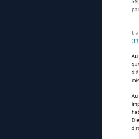
Sei
par
L'
(†
Au 
qu
d'
mis
Au
imp
ha
Die
dir