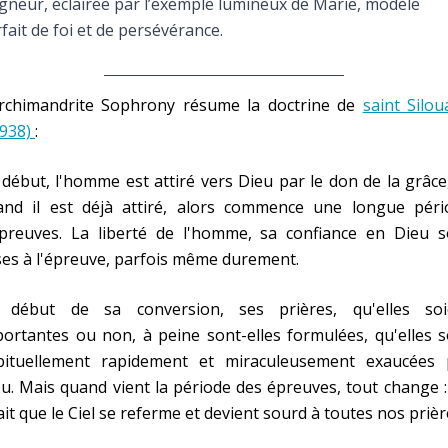
gneur, éclairée par l’exemple lumineux de Marie, modèle
fait de foi et de persévérance.
archimandrite Sophrony résume la doctrine de
saint Silo
1938)
:
début, l'homme est attiré vers Dieu par le don de la grâce
and il est déjà attiré, alors commence une longue péri
épreuves. La liberté de l'homme, sa confiance en Dieu s
es à l'épreuve, parfois même durement.
 début de sa conversion, ses prières, qu'elles soi
ortantes ou non, à peine sont-elles formulées, qu'elles 
bituellement rapidement et miraculeusement exaucées 
u. Mais quand vient la période des épreuves, tout change 
ait que le Ciel se referme et devient sourd à toutes nos prièr