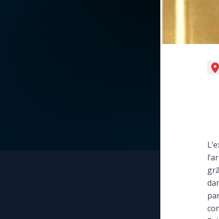
La vidéo de la semaine
Marie qui défait les
nœuds
Le compte Tiktok
Me consacrer à Jé
par Marie
Le magazine
Mes intentions de
Le site internet
prière
Questions-réponses
Une Minute avec M
L’e
l’a
Une neuvaine
grâ
dan
par
con