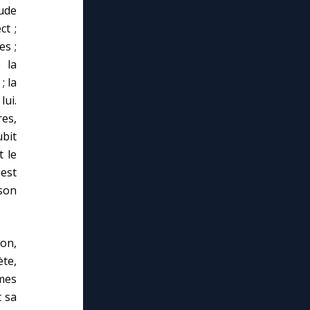
tude
ct ;
es ;
 la
; la
lui.
es,
ubit
 le
'est
son
ion,
te,
imes
t sa