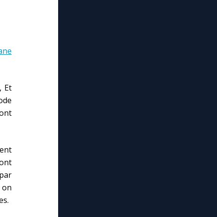
uane
, Et
ode
ont
ent
sont
par
: on
es.