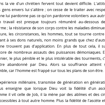
s la vie d'un chrétien fervent tout devient difficile. L'atti
 gens envers lui s'altère ; on cesse de le traiter avec respe
ne lui pardonne pas ce qu'on pardonne volontiers aux autr
n travail est presque toujours rémunéré au-dessous de
me ; la résistance de son corps contre les maladies diminue 
ure, les circonstances, les hommes, tout se tourne contre 
nt à ses dons naturels, non moins grands que chez d'autr
 ne trouvent pas d'application. En plus de tout cela, il s
core de nombreux assauts des puissances démoniaques. Et
nier, le plus pénible et le plus intolérable des tourments, c
être abandonné par Dieu. Alors sa souffrance atteint 
ble, car l'homme est frappé sur tous les plans de son être.
xpérience millénaire, transmise de génération en générat
us enseigne que lorsque Dieu voit la fidélité d'un ascè
me il vit celle de Job, il la mène par des abîmes et des c
ccessibles à tout autre homme. Plus la fidélité de l'ascète e