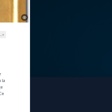
es
▾
r
 la
ge
 Ce