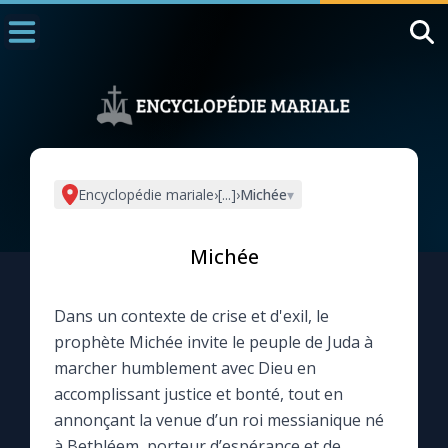
Accueil
La Messe
Aujourd'hui
Nous souten
Encyclopédie mariale
›
[...]
›
Michée
▾
◼︎
1000 Raisons de Croire
Michée
L'actualité de la semaine
Dans un contexte de crise et d'exil, le
La chaîne Youtube
prophète Michée invite le peuple de Juda à
marcher humblement avec Dieu en
La newsletter
accomplissant justice et bonté, tout en
annonçant la venue d’un roi messianique né
La vidéo de la semaine
à Bethléem, porteur d’espérance et de