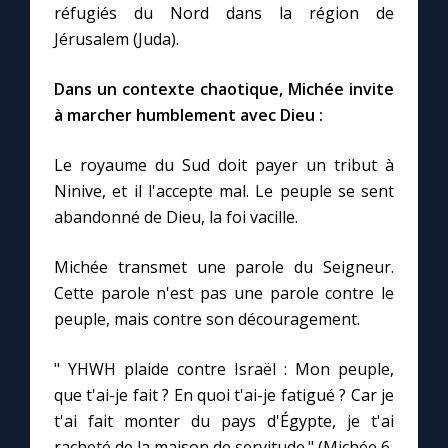
réfugiés du Nord dans la région de
Jérusalem (Juda).
Marie qui défait les nœuds
Dans un contexte chaotique, Michée invite
Me consacrer à Jésus par Marie
à marcher humblement avec Dieu :
Le royaume du Sud doit payer un tribut à
Mes intentions de prière
Ninive, et il l'accepte mal. Le peuple se sent
abandonné de Dieu, la foi vacille.
Une Minute avec Marie
Michée transmet une parole du Seigneur.
Une neuvaine
Cette parole n'est pas une parole contre le
peuple, mais contre son découragement.
◼︎
À la une
" YHWH plaide contre Israël : Mon peuple,
que t'ai-je fait ? En quoi t'ai-je fatigué ? Car je
1000 Raisons de Croire
t'ai fait monter du pays d'Égypte, je t'ai
racheté de la maison de servitude." (Michée 6,