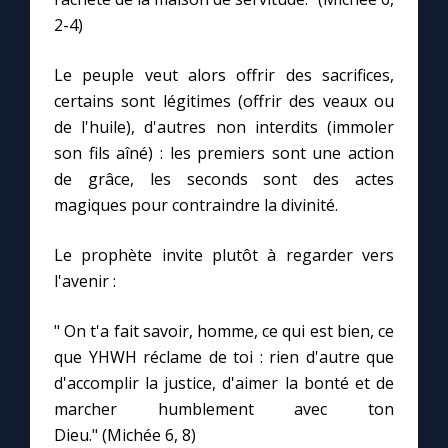
Chapelet pour le monde
2-4)
Contact
Le peuple veut alors offrir des sacrifices,
certains sont légitimes (offrir des veaux ou
Faire un don
de l'huile), d'autres non interdits (immoler
son fils aîné) : les premiers sont une action
Marie de Nazareth
de grâce, les seconds sont des actes
magiques pour contraindre la divinité.
Le prophète invite plutôt à regarder vers
l'avenir :
" On t'a fait savoir, homme, ce qui est bien, ce
que YHWH réclame de toi : rien d'autre que
d'accomplir la justice, d'aimer la bonté et de
marcher humblement avec ton
Dieu." (Michée 6, 8)