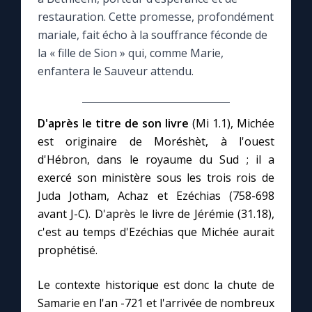
restauration. Cette promesse, profondément
Le compte Tiktok
mariale, fait écho à la souffrance féconde de
la « fille de Sion » qui, comme Marie,
enfantera le Sauveur attendu.
Le magazine
Le site internet
D'après le titre de son livre
(Mi 1.1), Michée
est originaire de Moréshèt, à l'ouest
Questions-réponses
d'Hébron, dans le royaume du Sud ; il a
exercé son ministère sous les trois rois de
Juda Jotham, Achaz et Ezéchias (758-698
◼︎
Prier au quotidien
avant J-C). D'après le livre de Jérémie (31.18),
Avec Thérèse de Lisieux
c'est au temps d'Ezéchias que Michée aurait
prophétisé.
L'Évangile chaque jour
Le contexte historique est donc la chute de
Samarie en l'an -721 et l'arrivée de nombreux
Les premiers samedis du mois