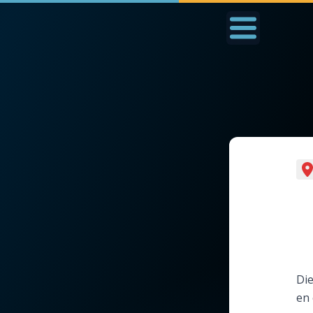
Accueil
La Messe
Aujourd'hui
Nous
◼︎
1000 Raisons de Croire
◼︎
Prier au quotidien
L'actualité de la
Avec Thérèse de Li
semaine
L'Évangile chaque j
La chaîne Youtube
Die
Les premiers same
en 
La newsletter
du mois