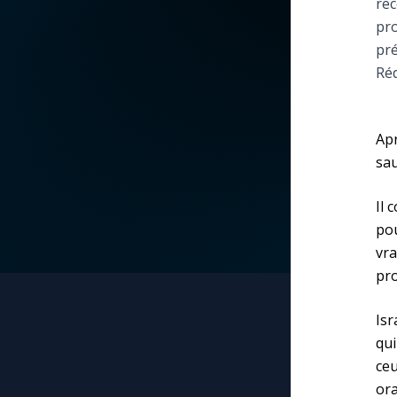
rec
pro
La vidéo de la semaine
Marie qui défait les
pré
nœuds
Réd
Le compte Tiktok
Me consacrer à Jé
par Marie
Le magazine
Apr
sau
Mes intentions de
Le site internet
prière
Il 
pou
Questions-réponses
Une Minute avec M
vra
pro
Une neuvaine
Is
qui
ceu
ora