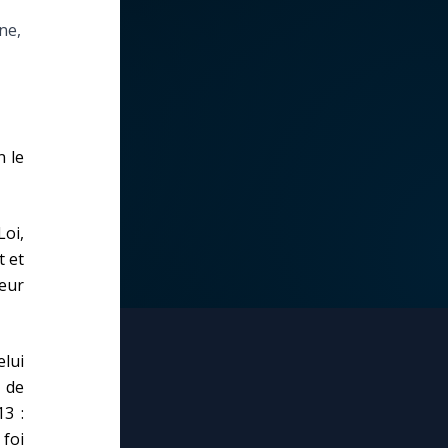
ne,
n le
Loi,
t et
veur
lui
e de
13 :
 foi