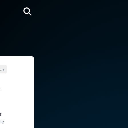
Rechercher
e catholique (1992)
▾
e
t
le