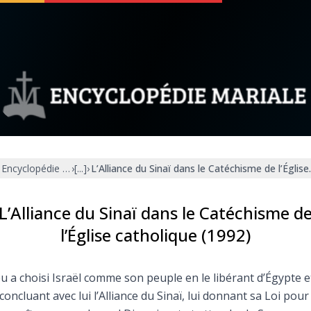
 soutenir
À propos
Facebook
Infos légales
Encyclopédie mariale
›
[...]
›
L’Alliance du Sinaï dans le Catéchisme de l’Églis
◼︎
À la une
sieux
1000 Raisons de Croire
L’Alliance du Sinaï dans le Catéchisme d
l’Église catholique (1992)
our
Chapelet pour le monde
u a choisi Israël comme son peuple en le libérant d’Égypte e
dis
Contact
concluant avec lui l’Alliance du Sinaï, lui donnant sa Loi pour 