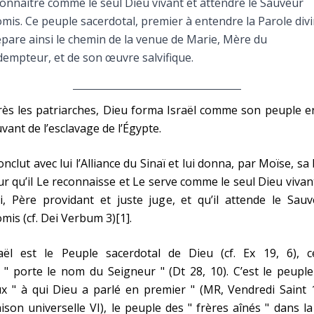
onnaître comme le seul Dieu vivant et attendre le Sauveur
Faire un don
mis. Ce peuple sacerdotal, premier à entendre la Parole divi
pare ainsi le chemin de la venue de Marie, Mère du
Marie de Nazareth
empteur, et de son œuvre salvifique.
sus
ès les patriarches, Dieu forma Israël comme son peuple e
vant de l’esclavage de l’Égypte.
conclut avec lui l’Alliance du Sinaï et lui donna, par Moïse, sa 
r qu’il Le reconnaisse et Le serve comme le seul Dieu vivan
arie
i, Père providant et juste juge, et qu’il attende le Sau
mis (cf. Dei Verbum 3)[1].
raël est le Peuple sacerdotal de Dieu (cf. Ex 19, 6), ce
 " porte le nom du Seigneur " (Dt 28, 10). C’est le peupl
x " à qui Dieu a parlé en premier " (MR, Vendredi Saint 
ison universelle VI), le peuple des " frères aînés " dans la