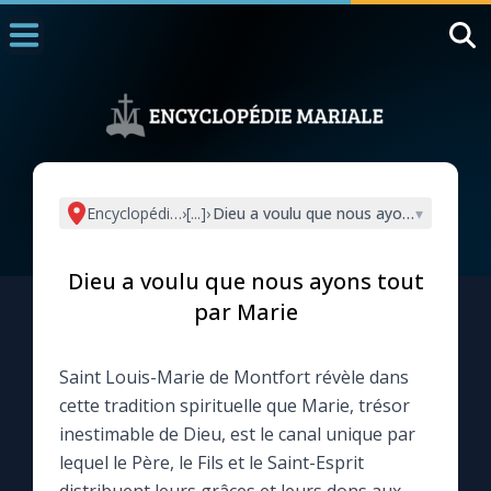
Accueil
La Messe
Aujourd'hui
Nous souten
Encyclopédie mariale
›
[...]
›
Dieu a voulu que nous ayons tout par 
▾
◼︎
1000 Raisons de Croire
Dieu a voulu que nous ayons tout
L'actualité de la semaine
par Marie
La chaîne Youtube
Saint Louis-Marie de Montfort révèle dans
cette tradition spirituelle que Marie, trésor
La newsletter
inestimable de Dieu, est le canal unique par
lequel le Père, le Fils et le Saint-Esprit
La vidéo de la semaine