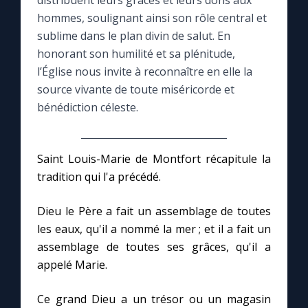
distribuent leurs grâces et leurs dons aux
hommes, soulignant ainsi son rôle central et
Le compte Tiktok
sublime dans le plan divin de salut. En
honorant son humilité et sa plénitude,
l’Église nous invite à reconnaître en elle la
Le magazine
source vivante de toute miséricorde et
bénédiction céleste.
Le site internet
Questions-réponses
Saint Louis-Marie de Montfort récapitule la
tradition qui l'a précédé.
◼︎
Prier au quotidien
Dieu le Père a fait un assemblage de toutes
Avec Thérèse de Lisieux
les eaux, qu'il a nommé la mer ; et il a fait un
assemblage de toutes ses grâces, qu'il a
appelé Marie.
L'Évangile chaque jour
Ce grand Dieu a un trésor ou un magasin
Les premiers samedis du mois