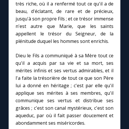
très riche, où il a renfermé tout ce qu'il a de
beau, d'éclatant, de rare et de précieux,
Marie qui défait les nœuds
jusqu'à son propre Fils ; et ce trésor immense
n'est autre que Marie, que les saints
Me consacrer à Jésus par Marie
appellent le trésor du Seigneur, de la
plénitude duquel les hommes sont enrichis.
Mes intentions de prière
Dieu le Fils a communiqué à sa Mère tout ce
qu'il a acquis par sa vie et sa mort, ses
Une Minute avec Marie
mérites infinis et ses vertus admirables, et il
l'a faite la trésorière de tout ce que son Père
Une neuvaine
lui a donné en héritage ; c'est par elle qu'il
applique ses mérites à ses membres, qu'il
communique ses vertus et distribue ses
◼︎
À la une
grâces ; c'est son canal mystérieux, c'est son
1000 Raisons de Croire
aqueduc, par où il fait passer doucement et
abondamment ses miséricordes.