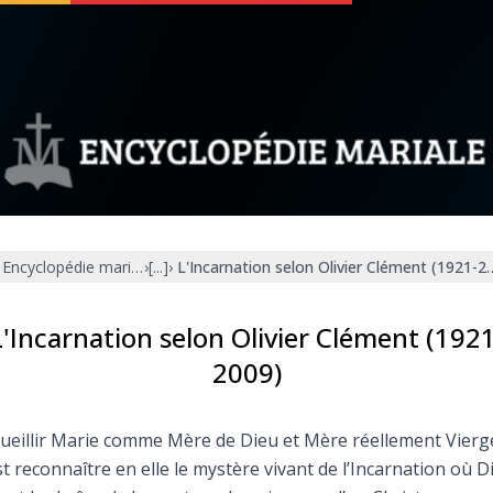
 soutenir
À propos
Facebook
Infos légales
Encyclopédie mariale
›
[...]
›
L'Incarnation selon Olivier Clément (1921-2
◼︎
À la une
sieux
1000 Raisons de Croire
L'Incarnation selon Olivier Clément (1921
2009)
our
Chapelet pour le monde
ueillir Marie comme Mère de Dieu et Mère réellement Vierg
dis
Contact
st reconnaître en elle le mystère vivant de l’Incarnation où D