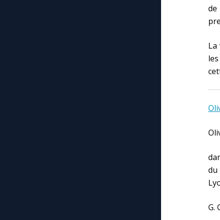
de 
pre
La 
les
cet
Oli
Oli
dan
du 
Lyo
G. 