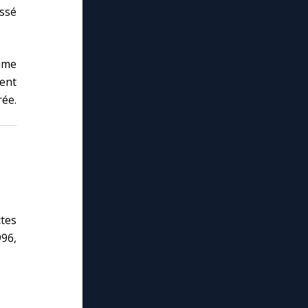
issé
omme
lent
rée.
ctes
996,