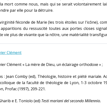
la mort comme nous, mais qui se serait volontairement la
ndre par elle pour la détruire.
virginité féconde de Marie (les trois étoiles sur l'icône), c
 apparitions du ressuscité toutes aux portes closes signa
te vie plus de vivante que la nôtre, une matérialité transfigu
vier Clément
vier Clément « La mère de Dieu, un éclairage orthodoxe » ;
s : Jean Comby (ed), Théologie, histoire et piété mariale. A
colloque de la faculté de théologie de Lyon, 1-3 octobre 1
n, Profac (1997), 209-221.
Gharib e E. Toniolo (ed)
Testi mariani del secondo Millennio.