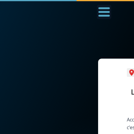
Accueil
La Messe
Aujourd'hui
Nous
◼︎
1000 Raisons de Croire
◼︎
Prier au quotidien
L'actualité de la
Avec Thérèse de Li
semaine
L'Évangile chaque j
La chaîne Youtube
Acc
Les premiers same
c’e
La newsletter
du mois