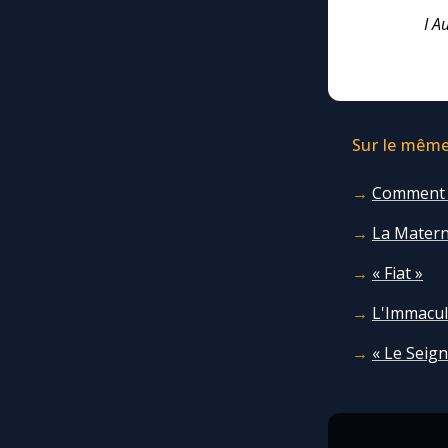
I A
Sur le même 
Comment l
La Materni
« Fiat »
L'Immacul
« Le Seign