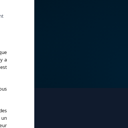
nt
 que
'y a
 est
ous
 des
s un
ieur