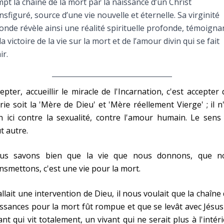
pt la chaîne de la mort par la naissance d’un Christ
Faire un don
nsfiguré, source d’une vie nouvelle et éternelle. Sa virginité
onde révèle ainsi une réalité spirituelle profonde, témoigna
Marie de Nazareth
la victoire de la vie sur la mort et de l’amour divin qui se fait
ir.
sus
epter, accueillir le miracle de l'Incarnation, c'est accepter
ie soit la 'Mère de Dieu' et 'Mère réellement Vierge' ; il n
n ici contre la sexualité, contre l'amour humain. Le sens
t autre.
arie
us savons bien que la vie que nous donnons, que n
nsmettons, c'est une vie pour la mort.
fallait une intervention de Dieu, il nous voulait que la chaîne
ssances pour la mort fût rompue et que se levât avec Jésu
ant qui vit totalement, un vivant qui ne serait plus à l'intér