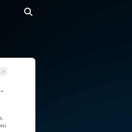
Rechercher
009)
▾
-
e,
ieu