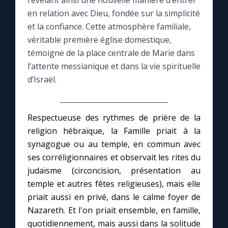
révélant ainsi une nouvelle manière d’entrer
en relation avec Dieu, fondée sur la simplicité
Le compte Tiktok
et la confiance. Cette atmosphère familiale,
véritable première église domestique,
témoigne de la place centrale de Marie dans
Le magazine
l’attente messianique et dans la vie spirituelle
d’Israël.
Le site internet
Questions-réponses
Respectueuse des rythmes de prière de la
religion hébraïque, la Famille priait à la
synagogue ou au temple, en commun avec
◼︎
Prier au quotidien
ses corréligionnaires et observait les rites du
Avec Thérèse de Lisieux
judaïsme (circoncision, présentation au
temple et autres fêtes religieuses), mais elle
priait aussi en privé, dans le calme foyer de
L'Évangile chaque jour
Nazareth. Et l'on priait ensemble, en famille,
quotidiennement, mais aussi dans la solitude
Les premiers samedis du mois