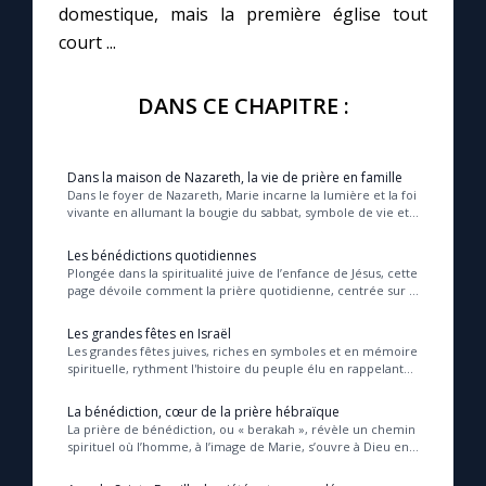
domestique, mais la première église tout
court ...
DANS CE CHAPITRE :
Dans la maison de Nazareth, la vie de prière en famille
Dans le foyer de Nazareth, Marie incarne la lumière et la foi
vivante en allumant la bougie du sabbat, symbole de vie et
d’espérance, tandis que Joseph...
Les bénédictions quotidiennes
Plongée dans la spiritualité juive de l’enfance de Jésus, cette
page dévoile comment la prière quotidienne, centrée sur la
bénédiction, structure la vi...
Les grandes fêtes en Israël
Les grandes fêtes juives, riches en symboles et en mémoire
spirituelle, rythment l'histoire du peuple élu en rappelant
des moments clés de sa relation ...
La bénédiction, cœur de la prière hébraïque
La prière de bénédiction, ou « berakah », révèle un chemin
spirituel où l’homme, à l’image de Marie, s’ouvre à Dieu en
reconnaissant sa souveraineté et...