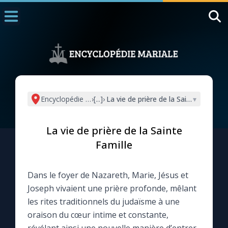
Accueil
La Messe
Aujourd'hui
Nous souten
Encyclopédie mariale
›
[...]
›
La vie de prière de la Sainte Famille
▾
◼︎
1000 Raisons de Croire
La vie de prière de la Sainte
L'actualité de la semaine
Famille
La chaîne Youtube
Dans le foyer de Nazareth, Marie, Jésus et
Joseph vivaient une prière profonde, mêlant
La newsletter
les rites traditionnels du judaïsme à une
oraison du cœur intime et constante,
La vidéo de la semaine