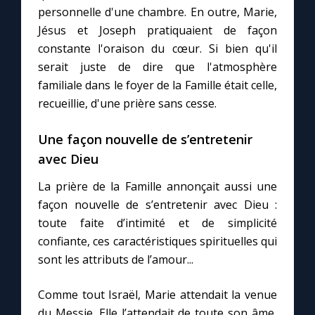
personnelle d'une chambre. En outre, Marie,
Jésus et Joseph pratiquaient de façon
Marie qui défait les nœuds
constante l'oraison du cœur. Si bien qu'il
serait juste de dire que l'atmosphère
Me consacrer à Jésus par Marie
familiale dans le foyer de la Famille était celle,
recueillie, d'une prière sans cesse.
Mes intentions de prière
Une façon nouvelle de s’entretenir
avec Dieu
Une Minute avec Marie
La prière de la Famille annonçait aussi une
Une neuvaine
façon nouvelle de s’entretenir avec Dieu :
toute faite d’intimité et de simplicité
confiante, ces caractéristiques spirituelles qui
◼︎
À la une
sont les attributs de l’amour...
1000 Raisons de Croire
Comme tout Israël, Marie attendait la venue
du Messie. Elle l’attendait de toute son âme,