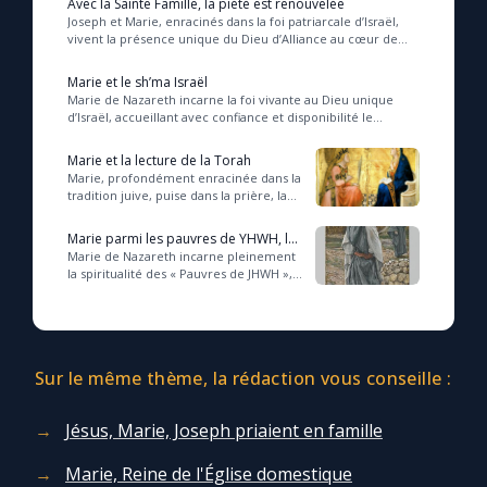
Avec la Sainte Famille, la piété est renouvelée
Joseph et Marie, enracinés dans la foi patriarcale d’Israël,
vivent la présence unique du Dieu d’Alliance au cœur de
leur humble foyer, où se déploie e...
Marie et le sh’ma Israël
Marie de Nazareth incarne la foi vivante au Dieu unique
d’Israël, accueillant avec confiance et disponibilité le
mystère divin révélé par l’Esprit Sain...
Marie et la lecture de la Torah
Marie, profondément enracinée dans la
tradition juive, puise dans la prière, la
méditation et la Parole de Dieu une
source vivante qui éclaire sa foi e...
Marie parmi les pauvres de YHWH, les
mystiques du peuple de l’Israël
Marie de Nazareth incarne pleinement
la spiritualité des « Pauvres de JHWH »,
ce peuple humble et confiant en la
promesse divine, appelé à accueillir l...
Sur le même thème, la rédaction vous conseille :
Jésus, Marie, Joseph priaient en famille
Marie, Reine de l'Église domestique