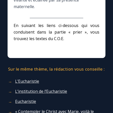
vivante et éclairée par sa présence
maternelle.
Le compte Tiktok
En suivant les liens ci-dessous qui vous
Le magazine
conduisent dans la partie « prier », vous
trouvez les textes du C.O.E.
Le site internet
Questions-réponses
Sur le même thème, la rédaction vous conseille :
◼︎
Prier au quotidien
L’Eucharistie
Avec Thérèse de Lisieux
L’institution de l’Eucharistie
L'Évangile chaque jour
Eucharistie
« Contempler le Christ avec Marie, voilà le
Les premiers samedis du mois