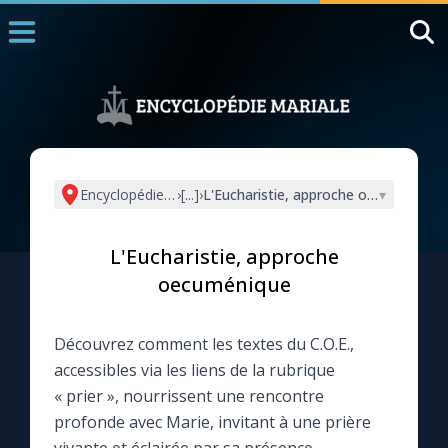
Accueil
La Messe
Aujourd'hui
Nous souten
Encyclopédie mariale
›
[...]
›
L'Eucharistie, approche oecuménique
▾
◼︎
1000 Raisons de Croire
L'Eucharistie, approche
L'actualité de la semaine
oecuménique
La chaîne Youtube
Découvrez comment les textes du C.O.E.,
accessibles via les liens de la rubrique
La newsletter
« prier », nourrissent une rencontre
profonde avec Marie, invitant à une prière
La vidéo de la semaine