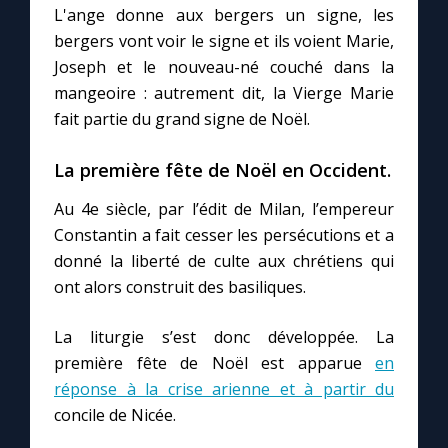
L'ange donne aux bergers un signe, les
bergers vont voir le signe et ils voient Marie,
Marie qui défait les nœuds
Joseph et le nouveau-né couché dans la
mangeoire : autrement dit, la Vierge Marie
Me consacrer à Jésus par Marie
fait partie du grand signe de Noël.
La première fête de Noël en Occident.
Mes intentions de prière
Au 4e siècle, par l’édit de Milan, l’empereur
Une Minute avec Marie
Constantin a fait cesser les persécutions et a
donné la liberté de culte aux chrétiens qui
Une neuvaine
ont alors construit des basiliques.
La liturgie s’est donc développée. La
◼︎
À la une
première fête de Noël est apparue
en
réponse à la crise arienne et à partir du
1000 Raisons de Croire
concile de Nicée.