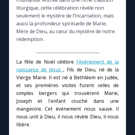
l’humanité. Ancrée dans une riche tradition
liturgique, cette célébration révèle non
Le compte Tiktok
seulement le mystère de l’Incarnation, mais
aussi la profondeur spirituelle de Marie,
Mère de Dieu, au cœur du mystère de notre
Le magazine
rédemption.
Le site internet
La fête de Noël célèbre
l'événement de la
Questions-réponses
naissance de Jésus
, Fils de Dieu, né de la
Vierge Marie. Il est né à Bethléem en Judée,
et ses premières visites furent celles de
◼︎
Prier au quotidien
simples bergers qui trouvèrent Marie,
Avec Thérèse de Lisieux
Joseph et l'enfant couché dans une
mangeoire. Cet événement nous sauve. Il
nous unit à Dieu, il nous révèle Dieu, il nous
L'Évangile chaque jour
libère.
Les premiers samedis du mois