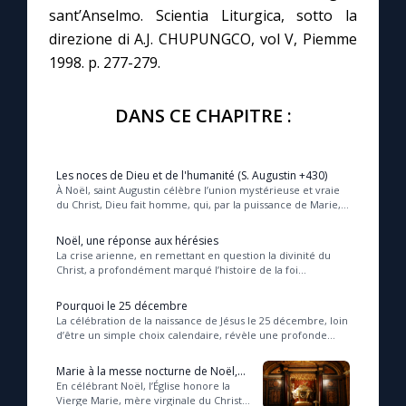
sant’Anselmo. Scientia Liturgica, sotto la
direzione di A.J. CHUPUNGCO, vol V, Piemme
1998. p. 277-279.
DANS CE CHAPITRE :
Les noces de Dieu et de l'humanité (S. Augustin +430)
À Noël, saint Augustin célèbre l’union mystérieuse et vraie
du Christ, Dieu fait homme, qui, par la puissance de Marie,
s’unit à l’humanité sans perdre...
Noël, une réponse aux hérésies
La crise arienne, en remettant en question la divinité du
Christ, a profondément marqué l’histoire de la foi
chrétienne en affirmant la nature véritabl...
Pourquoi le 25 décembre
La célébration de la naissance de Jésus le 25 décembre, loin
d’être un simple choix calendaire, révèle une profonde
signification spirituelle : elle af...
Marie à la messe nocturne de Noël,
au 5e siècle
En célébrant Noël, l’Église honore la
Vierge Marie, mère virginale du Christ,