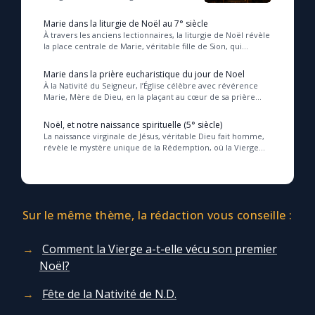
dont la naissance inaugure une vie
nouvelle, libérée du péché originel, e...
Marie dans la liturgie de Noël au 7° siècle
À travers les anciens lectionnaires, la liturgie de Noël révèle
la place centrale de Marie, véritable fille de Sion, qui
accueille dans son cœur le mys...
Marie dans la prière eucharistique du jour de Noel
À la Nativité du Seigneur, l’Église célèbre avec révérence
Marie, Mère de Dieu, en la plaçant au cœur de sa prière
eucharistique ancienne, témoignant a...
Noël, et notre naissance spirituelle (5° siècle)
La naissance virginale de Jésus, véritable Dieu fait homme,
révèle le mystère unique de la Rédemption, où la Vierge
Marie, préservée dans son intégrité...
Sur le même thème, la rédaction vous conseille :
Comment la Vierge a-t-elle vécu son premier
Noël?
Fête de la Nativité de N.D.