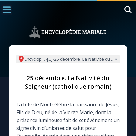
Accueil
La Messe
Aujourd'hui
Nous souten
Encyclopédie mariale
›
[...]
›
25 décembre. La Nativité du Seigneur (ca
▾
◼︎
1000 Raisons de Croire
25 décembre. La Nativité du
L'actualité de la semaine
Seigneur (catholique romain)
La chaîne Youtube
La fête de Noël célèbre la naissance de Jésus,
Fils de Dieu, né de la Vierge Marie, dont la
La newsletter
présence lumineuse fait de cet événement un
signe divin d’union et de salut pour
La vidéo de la semaine