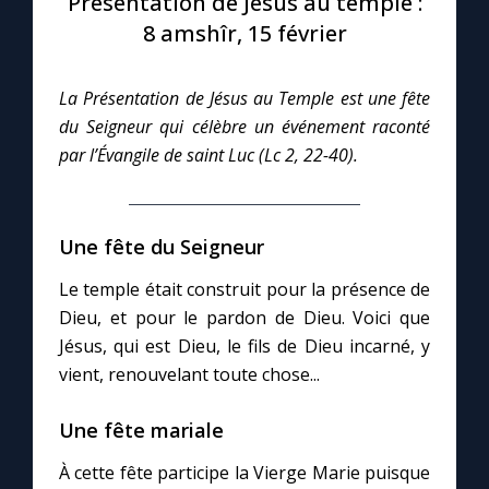
Présentation de Jésus au temple :
8 amshîr, 15 février
Le compte Tiktok
La Présentation de Jésus au Temple est une fête
Le magazine
du Seigneur qui célèbre un événement raconté
par l’Évangile de saint Luc (Lc 2, 22-40).
Le site internet
Questions-réponses
Une fête du Seigneur
Le temple était construit pour la présence de
Dieu, et pour le pardon de Dieu. Voici que
◼︎
Prier au quotidien
Jésus, qui est Dieu, le fils de Dieu incarné, y
Avec Thérèse de Lisieux
vient, renouvelant toute chose...
L'Évangile chaque jour
Une fête mariale
À cette fête participe la Vierge Marie puisque
Les premiers samedis du mois