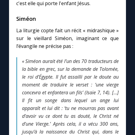
c'est elle qui porte l'enfant Jésus.
Marie qui défait les nœuds
Siméon
La liturgie copte fait un récit « midrashique »
Me consacrer à Jésus par Marie
sur le vieillard Siméon, imaginant ce que
l’évangile ne précise pas :
Mes intentions de prière
« Siméon aurait été l’un des 70 traducteurs de
Une Minute avec Marie
la bible en grec, sur la demande de Tolomée,
le roi d’Égypte. Il fut assailli par le doute au
moment de traduire le verset : ‘une vierge
Une neuvaine
concevra et enfantera un fils’ (Isaïe 7, 14). […]
Il fit un songe dans lequel un ange lui
◼︎
À la une
apparaît et lui dit : ‘tu ne mourras pas avant
d’avoir vu ce dont tu as douté, le Christ né
1000 Raisons de Croire
d’une Vierge.’
Après cela, il a vécu 300 ans,
jusqu’à la naissance du Christ qui, dans le