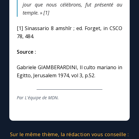
Chapelet pour le monde
jour que nous célébrons, fut présenté au
temple. » [1]
Contact
[1] Sinassario 8 amshîr ; ed. Forget, in CSCO
78, 484.
Faire un don
Source :
Marie de Nazareth
Gabriele GIAMBERARDINI, Il culto mariano in
Egitto, Jerusalem 1974, vol 3, p.52.
Par L'équipe de MDN.
Sur le même thème, la rédaction vous conseille :