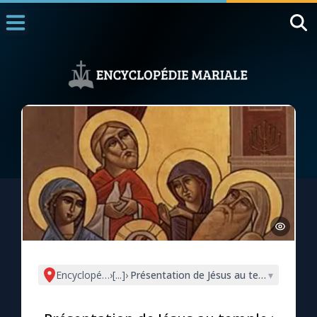
Accueil
La Messe
Aujourd'hui
Nous souten
◼︎
1000 Raisons de Croire
L'actualité de la semaine
La chaîne Youtube
La newsletter
Encyclopédie mariale
›
[...]
›
Présentation de Jésus au temple : 8 amsh
▾
La vidéo de la semaine