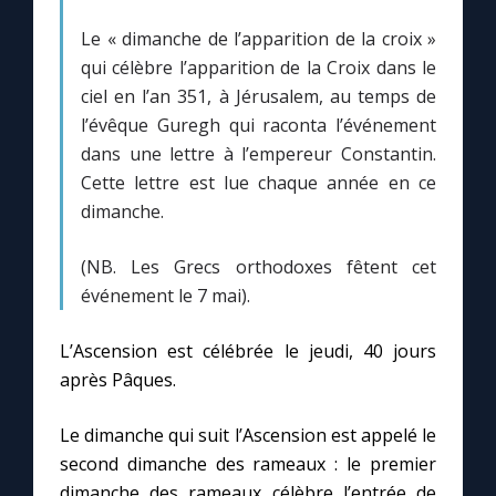
Le « dimanche de l’apparition de la croix »
Marie qui défait les nœuds
qui célèbre l’apparition de la Croix dans le
ciel en l’an 351, à Jérusalem, au temps de
Me consacrer à Jésus par Marie
l’évêque Guregh qui raconta l’événement
dans une lettre à l’empereur Constantin.
Cette lettre est lue chaque année en ce
Mes intentions de prière
dimanche.
Une Minute avec Marie
(NB. Les Grecs orthodoxes fêtent cet
événement le 7 mai).
Une neuvaine
L’Ascension est célébrée le jeudi, 40 jours
après Pâques.
◼︎
À la une
Le dimanche qui suit l’Ascension est appelé le
1000 Raisons de Croire
second dimanche des rameaux : le premier
dimanche des rameaux célèbre l’entrée de