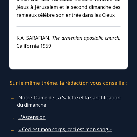
Chapelet pour le monde
Jésus à Jérusalem et le second dimanche des
rameaux célèbre son entrée dans les Cieux.
Contact
Faire un don
K.A. SARAFIAN,
The armenian apostolic church,
California 1959
Marie de Nazareth
Sur le même thème, la rédaction vous conseille :
Notre-Dame de La Salette et la sanctification
du dimanche
L'Ascension
« Ceci est mon corps, ceci est mon sang »