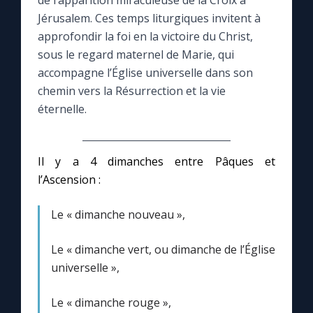
de l’apparition miraculeuse de la Croix à
Jérusalem. Ces temps liturgiques invitent à
Le compte Tiktok
approfondir la foi en la victoire du Christ,
sous le regard maternel de Marie, qui
accompagne l’Église universelle dans son
Le magazine
chemin vers la Résurrection et la vie
éternelle.
Le site internet
Questions-réponses
Il y a 4 dimanches entre Pâques et
l’Ascension :
◼︎
Prier au quotidien
Le « dimanche nouveau »,
Avec Thérèse de Lisieux
Le « dimanche vert, ou dimanche de l’Église
universelle »,
L'Évangile chaque jour
Le « dimanche rouge »,
Les premiers samedis du mois