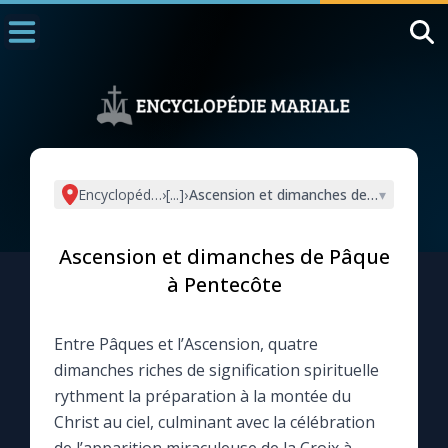
Accueil
La Messe
Aujourd'hui
Nous souten
Encyclopédie mariale
›
[...]
›
Ascension et dimanches de Pâque à Pe
▾
◼︎
1000 Raisons de Croire
Ascension et dimanches de Pâque
L'actualité de la semaine
à Pentecôte
La chaîne Youtube
Entre Pâques et l’Ascension, quatre
dimanches riches de signification spirituelle
La newsletter
rythment la préparation à la montée du
Christ au ciel, culminant avec la célébration
La vidéo de la semaine