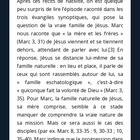
Après ces récits de nativité, on est quelque
peu surpris de lire l’épisode raconté dans les
trois évangiles synoptiques, qui pose la
Marie qui défait les nœuds
question de la vraie famille de Jésus. Marc
nous raconte que « la mère et les frères »
Me consacrer à Jésus par Marie
(Marc 3, 31) de Jésus viennent et se tiennent
dehors, attendant de parler avec lui.[3] En
Mes intentions de prière
réponse, Jésus se distancie lui-même de sa
famille naturelle : en lieu et place, il parle de
Une Minute avec Marie
ceux qui sont rassemblés autour de lui, sa
« famille eschatologique », c’est-à-dire
Une neuvaine
« quiconque fait la volonté de Dieu » (Marc 3,
35). Pour Marc, la famille naturelle de Jésus,
sa mère comprise, semble à ce stade
◼︎
À la une
manquer de comprendre la vraie nature de
sa mission. Mais ce sera aussi le cas des
1000 Raisons de Croire
disciples (par ex. Marc 8, 33-35 ; 9, 30-33 ; 10,
35-40). Marc indique que la progression dans