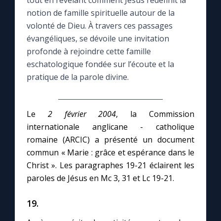
tout en révélant comment Jésus redéfinit la
notion de famille spirituelle autour de la
Le compte Tiktok
volonté de Dieu. À travers ces passages
évangéliques, se dévoile une invitation
profonde à rejoindre cette famille
Le magazine
eschatologique fondée sur l’écoute et la
pratique de la parole divine.
Le site internet
Questions-réponses
Le
2 février 2004
, la Commission
internationale anglicane - catholique
romaine (ARCIC) a présenté un document
◼︎
Prier au quotidien
commun « Marie : grâce et espérance dans le
Avec Thérèse de Lisieux
Christ ». Les paragraphes 19-21 éclairent les
paroles de Jésus en Mc 3, 31 et Lc 19-21.
L'Évangile chaque jour
19.
Les premiers samedis du mois