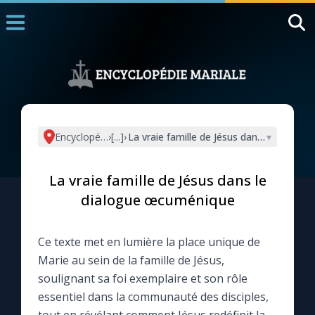
Accueil
La Messe
Aujourd'hui
Nous souten
Encyclopédie mariale
›
[...]
›
La vraie famille de Jésus dans le dialo
▾
◼︎
1000 Raisons de Croire
La vraie famille de Jésus dans le
L'actualité de la semaine
dialogue œcuménique
La chaîne Youtube
Ce texte met en lumière la place unique de
Marie au sein de la famille de Jésus,
La newsletter
soulignant sa foi exemplaire et son rôle
essentiel dans la communauté des disciples,
La vidéo de la semaine