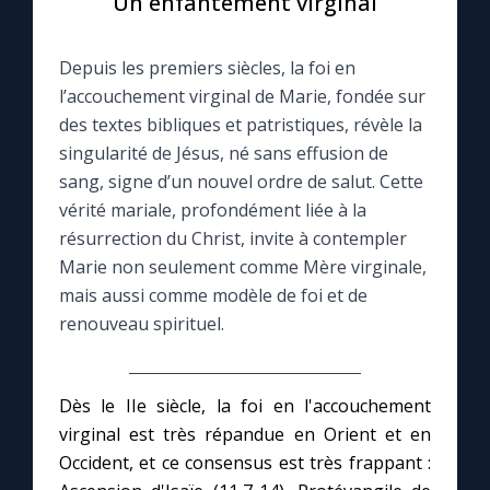
Un enfantement virginal
Le compte Tiktok
Depuis les premiers siècles, la foi en
l’accouchement virginal de Marie, fondée sur
Le magazine
des textes bibliques et patristiques, révèle la
singularité de Jésus, né sans effusion de
Le site internet
sang, signe d’un nouvel ordre de salut. Cette
vérité mariale, profondément liée à la
résurrection du Christ, invite à contempler
Questions-réponses
Marie non seulement comme Mère virginale,
mais aussi comme modèle de foi et de
◼︎
Prier au quotidien
renouveau spirituel.
Avec Thérèse de Lisieux
Dès le IIe siècle, la foi en l'accouchement
L'Évangile chaque jour
virginal est très répandue en Orient et en
Occident, et ce consensus est très frappant :
Les premiers samedis du mois