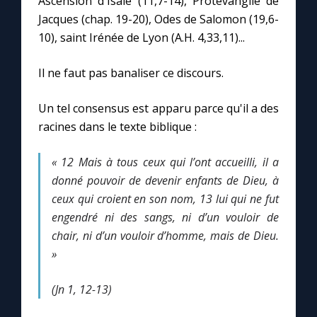
Ascension d'Isaïe (11,7-14), Protévangile de
Jacques (chap. 19-20), Odes de Salomon (19,6-
10), saint Irénée de Lyon (A.H. 4,33,11)...
Marie qui défait les nœuds
Il ne faut pas banaliser ce discours.
Me consacrer à Jésus par Marie
Un tel consensus est apparu parce qu'il a des
Mes intentions de prière
racines dans le texte biblique :
Une Minute avec Marie
« 12 Mais à tous ceux qui l’ont accueilli,
il a
donné pouvoir de devenir enfants de Dieu,
à
ceux qui croient en son nom,
13 lui qui ne fut
Une neuvaine
engendré ni des sangs, ni d’un vouloir de
chair,
ni d’un vouloir d’homme,
mais de Dieu.
◼︎
À la une
»
1000 Raisons de Croire
(Jn 1, 12-13)