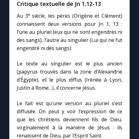
Chapelet pour le monde
Critique textuelle de Jn 1,12-13
Au 3° siècle, les pères (Origène et Clément)
Contact
connaissent deux versions pour Jn 1, 13 :
l’une au pluriel (eux qui ne sont engendrés ni
Faire un don
des sangs), l’autre au singulier (Lui qui ne fut
engendré ni des sangs).
Marie de Nazareth
Le texte au singulier est le plus ancien
(papyrus trouvés dans la zone d’Alexandrie
d’Égypte), et le plus diffus (Irénée à Lyon,
Justin à Rome…), il concerne Jésus.
Le fait est qu'une version au pluriel s’est
diffusée. On peut y voir l’expression de ce
que les chrétiens deviennent fils de Dieu,
virginalement à la manière de Jésus : ils
renaissent de Dieu, par l’Esprit Saint.