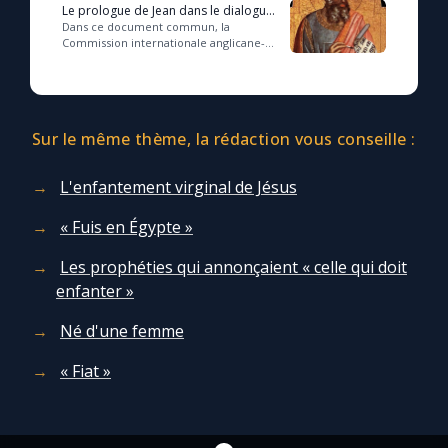
Le prologue de Jean dans le dialogue
œcuménique
Dans ce document commun, la
Commission internationale anglicane-
catholique souligne que la naissance de
Jésus, centrée sur l’initiative divine,
révèle ...
Sur le même thème, la rédaction vous conseille :
L'enfantement virginal de Jésus
« Fuis en Égypte »
Les prophéties qui annonçaient « celle qui doit
enfanter »
Né d'une femme
« Fiat »