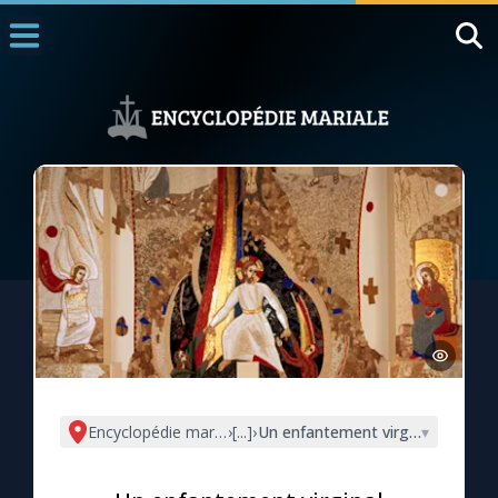
Accueil
La Messe
Aujourd'hui
Nous souten
◼︎
1000 Raisons de Croire
L'actualité de la semaine
La chaîne Youtube
La newsletter
Encyclopédie mariale
›
[...]
›
Un enfantement virginal
▾
La vidéo de la semaine