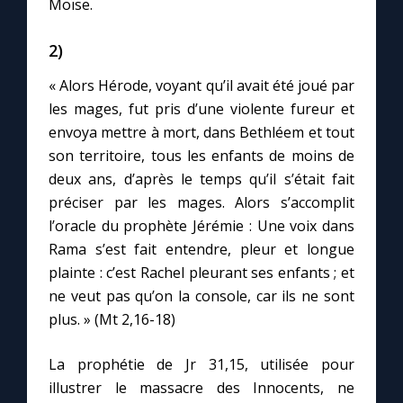
Moïse.
Chapelet pour le monde
2)
Contact
« Alors Hérode, voyant qu’il avait été joué par
Faire un don
les mages, fut pris d’une violente fureur et
envoya mettre à mort, dans Bethléem et tout
son territoire, tous les enfants de moins de
Marie de Nazareth
deux ans, d’après le temps qu’il s’était fait
préciser par les mages. Alors s’accomplit
l’oracle du prophète Jérémie : Une voix dans
Rama s’est fait entendre, pleur et longue
plainte : c’est Rachel pleurant ses enfants ; et
ne veut pas qu’on la console, car ils ne sont
plus. » (Mt 2,16-18)
La prophétie de Jr 31,15, utilisée pour
illustrer le massacre des Innocents, ne