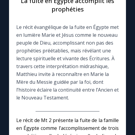
La fuite en Égypte accomplit les
prophéties
Le compte Tiktok
Le récit évangélique de la fuite en Égypte met
Le magazine
en lumière Marie et Jésus comme le nouveau
peuple de Dieu, accomplissant non pas des
Le site internet
prophéties préétablies, mais révélant une
lecture spirituelle et vivante des Écritures. À
Questions-réponses
travers cette interprétation midrashique,
Matthieu invite à reconnaître en Marie la
Mère du Messie guidée par la foi, dont
◼︎
Prier au quotidien
l’histoire éclaire la continuité entre l’Ancien et
le Nouveau Testament.
Avec Thérèse de Lisieux
L'Évangile chaque jour
Le récit de Mt 2 présente la fuite de la famille
en Égypte comme l’accomplissement de trois
Les premiers samedis du mois