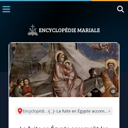
Accueil
La Messe
Aujourd'hui
Nous souten
◼︎
1000 Raisons de Croire
L'actualité de la semaine
La chaîne Youtube
La newsletter
Encyclopédie mariale
›
[...]
›
La fuite en Égypte accomplit les proph
▾
La vidéo de la semaine