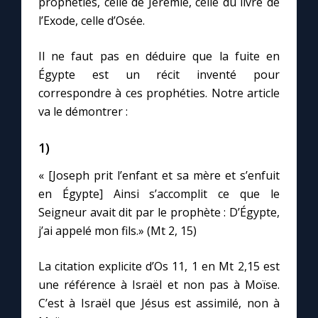
prophéties, celle de Jérémie, celle du livre de
l’Exode, celle d’Osée.
Marie qui défait les nœuds
Il ne faut pas en déduire que la fuite en
Égypte est un récit inventé pour
Me consacrer à Jésus par Marie
correspondre à ces prophéties. Notre article
va le démontrer :
Mes intentions de prière
1)
Une Minute avec Marie
« [Joseph prit l’enfant et sa mère et s’enfuit
en Égypte] Ainsi s’accomplit ce que le
Une neuvaine
Seigneur avait dit par le prophète : D’Égypte,
j’ai appelé mon fils.» (Mt 2, 15)
◼︎
À la une
La citation explicite d’Os 11, 1 en Mt 2,15 est
1000 Raisons de Croire
une référence à Israël et non pas à Moïse.
C’est à Israël que Jésus est assimilé, non à