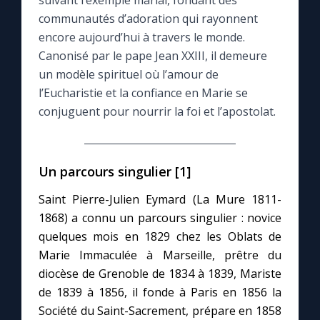
suivant l’exemple marial, fondant des
communautés d’adoration qui rayonnent
Le compte Tiktok
encore aujourd’hui à travers le monde.
Canonisé par le pape Jean XXIII, il demeure
un modèle spirituel où l’amour de
Le magazine
l’Eucharistie et la confiance en Marie se
conjuguent pour nourrir la foi et l’apostolat.
Le site internet
Questions-réponses
Un parcours singulier [1]
Saint Pierre-Julien Eymard (La Mure 1811-
◼︎
Prier au quotidien
1868) a connu un parcours singulier : novice
quelques mois en 1829 chez les Oblats de
Avec Thérèse de Lisieux
Marie Immaculée à Marseille, prêtre du
diocèse de Grenoble de 1834 à 1839, Mariste
L'Évangile chaque jour
de 1839 à 1856, il fonde à Paris en 1856 la
Société du Saint-Sacrement, prépare en 1858
Les premiers samedis du mois