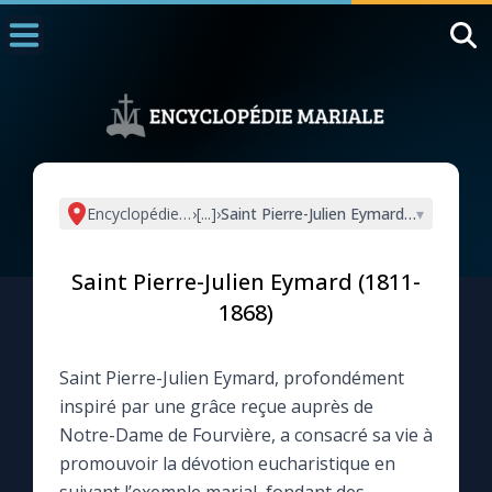
Accueil
La Messe
Aujourd'hui
Nous souten
Encyclopédie mariale
›
[...]
›
Saint Pierre-Julien Eymard (1811-1868
▾
◼︎
1000 Raisons de Croire
Saint Pierre-Julien Eymard (1811-
L'actualité de la semaine
1868)
La chaîne Youtube
Saint Pierre-Julien Eymard, profondément
inspiré par une grâce reçue auprès de
La newsletter
Notre-Dame de Fourvière, a consacré sa vie à
promouvoir la dévotion eucharistique en
La vidéo de la semaine