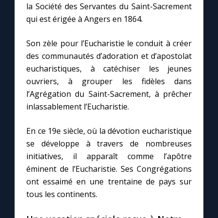
la Société des Servantes du Saint-Sacrement
qui est érigée à Angers en 1864.
Marie qui défait les nœuds
Son zèle pour l’Eucharistie le conduit à créer
Me consacrer à Jésus par Marie
des communautés d’adoration et d’apostolat
eucharistiques, à catéchiser les jeunes
ouvriers, à grouper les fidèles dans
Mes intentions de prière
l’Agrégation du Saint-Sacrement, à prêcher
inlassablement l’Eucharistie.
Une Minute avec Marie
En ce 19e siècle, où la dévotion eucharistique
Une neuvaine
se développe à travers de nombreuses
initiatives, il apparaît comme l’apôtre
éminent de l’Eucharistie. Ses Congrégations
◼︎
À la une
ont essaimé en une trentaine de pays sur
1000 Raisons de Croire
tous les continents.