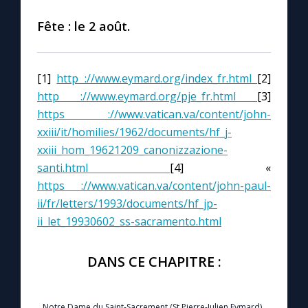
Fête : le 2 août.
[1]
http ://www.eymard.org/index_fr.html
[2]
http ://www.eymard.org/pje_fr.html
[3]
https ://www.vatican.va/content/john-
xxiii/it/homilies/1962/documents/hf_j-
xxiii_hom_19621209_canonizzazione-
santi.html
[4] «
https ://www.vatican.va/content/john-paul-
ii/fr/letters/1993/documents/hf_jp-
ii_let_19930602_ss-sacramento.html
DANS CE CHAPITRE :
Notre Dame du Saint-Sacrement (St Pierre-Julien Eymard)