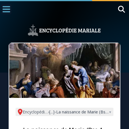
Accueil
La Messe
Aujourd'hui
Nous souten
◼︎
1000 Raisons de Croire
L'actualité de la semaine
La chaîne Youtube
La newsletter
Encyclopédie mariale
›
[...]
›
La naissance de Marie (Bse A.-C.Emme
▾
La vidéo de la semaine