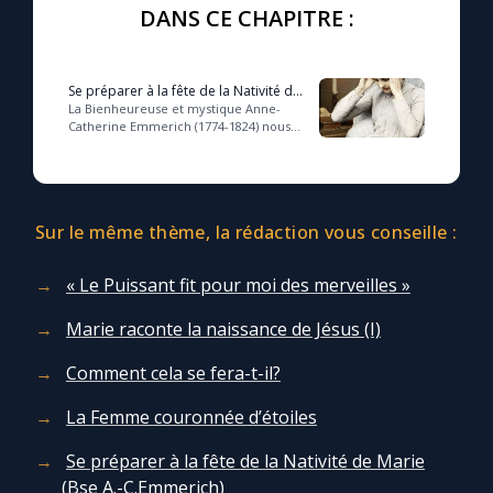
DANS CE CHAPITRE :
Se préparer à la fête de la Nativité de
Marie (Bse A.-C.Emmerich)
La Bienheureuse et mystique Anne-
Catherine Emmerich (1774-1824) nous
transmet, au chapitre XXV de sa Vie de
la Vierge Marie, les conseils que lui a
don...
Sur le même thème, la rédaction vous conseille :
« Le Puissant fit pour moi des merveilles »
Marie raconte la naissance de Jésus (I)
Comment cela se fera-t-il?
La Femme couronnée d’étoiles
Se préparer à la fête de la Nativité de Marie
(Bse A.-C.Emmerich)