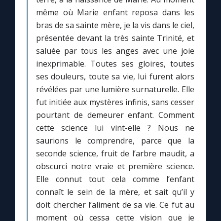
même où Marie enfant reposa dans les
bras de sa sainte mère, je la vis dans le ciel,
Marie qui défait les nœuds
présentée devant la très sainte Trinité, et
saluée par tous les anges avec une joie
Me consacrer à Jésus par Marie
inexprimable. Toutes ses gloires, toutes
ses douleurs, toute sa vie, lui furent alors
Mes intentions de prière
révélées par une lumière surnaturelle. Elle
fut initiée aux mystères infinis, sans cesser
Une Minute avec Marie
pourtant de demeurer enfant. Comment
cette science lui vint-elle ? Nous ne
Une neuvaine
saurions le comprendre, parce que la
seconde science, fruit de l’arbre maudit, a
obscurci notre vraie et première science.
◼︎
À la une
Elle connut tout cela comme l’enfant
connaît le sein de la mère, et sait qu’il y
1000 Raisons de Croire
doit chercher l’aliment de sa vie. Ce fut au
moment où cessa cette vision que je