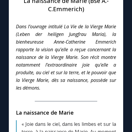
La naissance de Marie (Bse A.-
C.Emmerich)
Le compte Tiktok
Dans l’ouvrage intitulé La Vie de la Vierge Marie
Le magazine
(Leben der heiligen Jungfrau Maria), la
bienheureuse Anne-Catherine Emmerich
Le site internet
rapporte la vision qu’elle a reçue concernant la
naissance de la Vierge Marie. Son récit montre
Questions-réponses
notamment l’extraordinaire joie qu’elle a
produite, au ciel et sur la terre, et le pouvoir que
la Vierge Marie, dès sa naissance, possède sur
◼︎
Prier au quotidien
les démons.
Avec Thérèse de Lisieux
La naissance de Marie
L'Évangile chaque jour
« Joie dans le ciel, dans les limbes et sur la
Les premiers samedis du mois
terre, à la naissance de Marie. Au moment